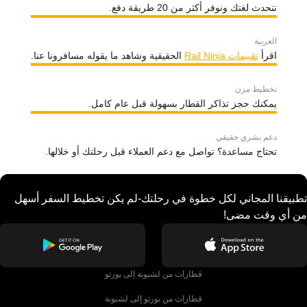
نتحدث لغتك ونوفر أكثر من 20 طريقة دفع.
العربية
اقرأ
تقييمات Rail Ninja
الحقيقية وشاهد ما يقوله مسافرونا عنا.
تخطيط مرن
يمكنك حجز تذاكر القطار بسهولة قبل عام كامل.
دعم بشري حقيقي
تحتاج مساعدة؟ تواصل مع دعم العملاء قبل رحلتك أو خلالها.
تطبيقنا المجاني لكل خطوة في رحلتك-لم يكن تخطيط السفر أسهل
من أي وقت مضى!
قطارات من لشبونة إلى بورتو
قطارات من بورتو إلى لشبونة