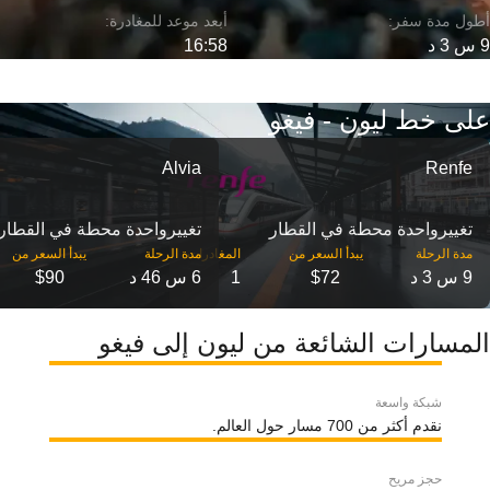
9 س 3 د
16:58
على خط ليون - فيغو
Alvia
Renfe
تغییرواحدة محطة في القطار
تغییرواحدة محطة في القطار
مدة الرحلة
مدة الرحلة
9 س 3 د
$72
1
6 س 46 د
$90
المسارات الشائعة من ليون إلى فيغو
شبكة واسعة
نقدم أكثر من 700 مسار حول العالم.
حجز مريح