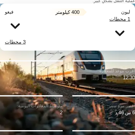
عملية التنقل بشكلٍ كبير.
ليون
فيغو
400 كيلومتر
1 محطات
3 محطات
$٧٢
12:30
6 س 46 د
2