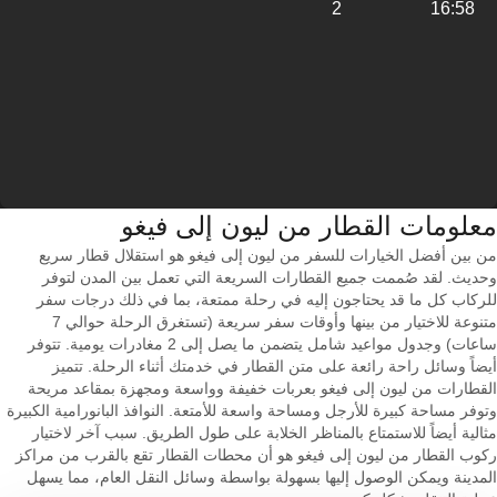
2
16:58
معلومات القطار من ‎ليون إلى ‎فيغو
من بين أفضل الخيارات للسفر من ليون إلى فيغو هو استقلال قطار سريع
وحديث. لقد صُممت جميع القطارات السريعة التي تعمل بين المدن لتوفر
للركاب كل ما قد يحتاجون إليه في رحلة ممتعة، بما في ذلك درجات سفر
متنوعة للاختيار من بينها وأوقات سفر سريعة (تستغرق الرحلة حوالي 7
ساعات) وجدول مواعيد شامل يتضمن ما يصل إلى 2 مغادرات يومية. تتوفر
أيضاً وسائل راحة رائعة على متن القطار في خدمتك أثناء الرحلة. تتميز
القطارات من ليون إلى فيغو بعربات خفيفة وواسعة ومجهزة بمقاعد مريحة
وتوفر مساحة كبيرة للأرجل ومساحة واسعة للأمتعة. النوافذ البانورامية الكبيرة
مثالية أيضاً للاستمتاع بالمناظر الخلابة على طول الطريق. سبب آخر لاختيار
ركوب القطار من ليون إلى فيغو هو أن محطات القطار تقع بالقرب من مراكز
المدينة ويمكن الوصول إليها بسهولة بواسطة وسائل النقل العام، مما يسهل