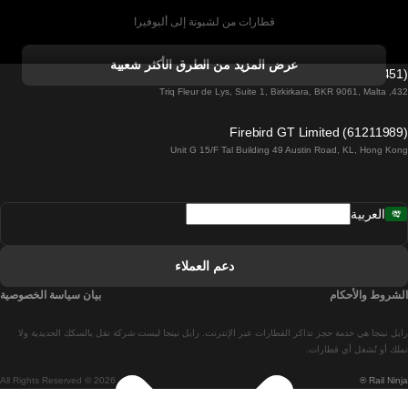
قطارات من لشبونة إلى ألبوفيرا
قطارات من ألبوفيرا إلى لشبونة
عرض المزيد من الطرق الأكثر شعبية
Firebird GT Limited (OC 1451)
قطارات من لشبونة إلى لاغوس
432, Triq Fleur de Lys, Suite 1, Birkirkara, BKR 9061, Malta
قطارات من لاغوس إلى لشبونة
Firebird GT Limited (61211989)
Unit G 15/F Tal Building 49 Austin Road, KL, Hong Kong
قطارات من لشبونة إلى مدريد
قطارات من مدريد إلى لشبونة
العربية
قطارات من لشبونة إلى فارو
قطارات من فارو إلى لشبونة
دعم العملاء
قطارات من لشبونة إلى كويمبرا
الشروط والأحكام
بيان سياسة الخصوصية
قطارات من كويمبرا إلى لشبونة
رايل نينجا هي خدمة حجز تذاكر القطارات عبر الإنترنت. رايل نينجا ليست شركة نقل بالسكك الحديدية ولا
قطارات من برشلونة إلى مدريد
تملك أو تُشغل أي قطارات.
All Rights Reserved © 2026
Rail Ninja ®
قطارات من مدريد إلى برشلونة