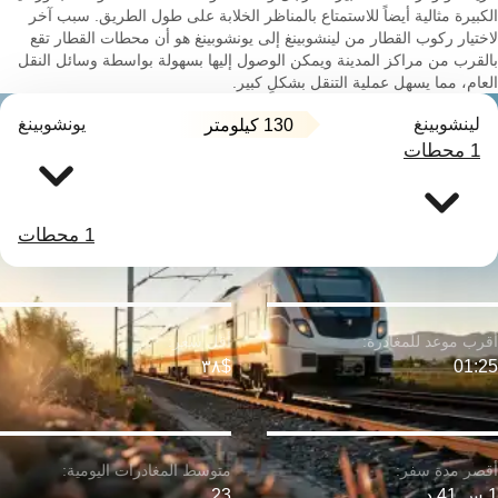
الكبيرة مثالية أيضاً للاستمتاع بالمناظر الخلابة على طول الطريق. سبب آخر
لاختيار ركوب القطار من لينشوبينغ إلى يونشوبينغ هو أن محطات القطار تقع
بالقرب من مراكز المدينة ويمكن الوصول إليها بسهولة بواسطة وسائل النقل
العام، مما يسهل عملية التنقل بشكلٍ كبير.
لينشوبينغ
يونشوبينغ
130 كيلومتر
1 محطات
1 محطات
$٣٨
01:25
1 س 41 د
23