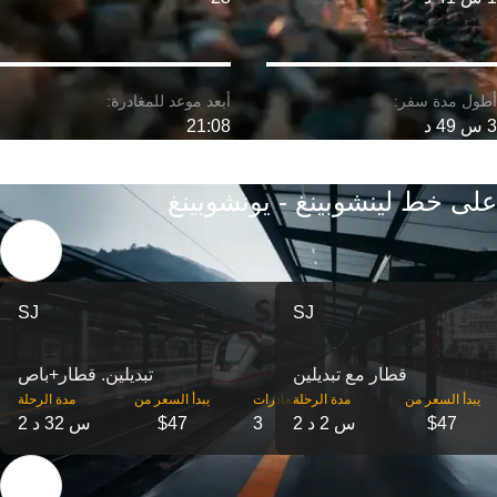
3 س 49 د
21:08
على خط لينشوبينغ - يونشوبينغ
SJ
SJ
قطار مع تبديلين
تبديلين. قطار+باص
‎يبدأ السعر من
مدة الرحلة
‎المغادرات
‎يبدأ السعر من
مدة الرحلة
$47
2 س 2 د
3
$47
2 س 32 د