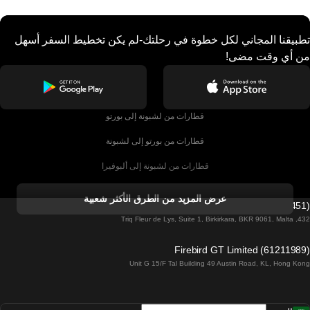
تطبيقنا المجاني لكل خطوة في رحلتك-لم يكن تخطيط السفر أسهل
من أي وقت مضى!
قطارات من لشبونة إلى بورتو
قطارات من بورتو إلى لشبونة
قطارات من لشبونة إلى ألبوفيرا
قطارات من ألبوفيرا إلى لشبونة
عرض المزيد من الطرق الأكثر شعبية
Firebird GT Limited (OC 1451)
قطارات من لشبونة إلى لاغوس
432, Triq Fleur de Lys, Suite 1, Birkirkara, BKR 9061, Malta
قطارات من لاغوس إلى لشبونة
Firebird GT Limited (61211989)
Unit G 15/F Tal Building 49 Austin Road, KL, Hong Kong
قطارات من لشبونة إلى مدريد
قطارات من مدريد إلى لشبونة