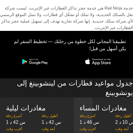
خدمة Rail Ninja هي خدمة حجز تذاكر القطارات عبر الإنترنت. ليست شركة
نقل بالسكك الحديدية، ولا تملك أو تشغّل أي قطارات، ولا تمثل الموقع الرسمي
لأي شركة سكك حديدية. إنها شركة تجارية تهدف إلى تسهيل عملية حجز تذاكر
القطارات عبر الإنترنت.
تطبيقنا المجاني لكل خطوة من رحلتك — تخطيط السفر لم
يكن أسهل من قبل!
جدول مواعيد قطارات من لينشوبينغ إلى
يونشوبينغ
مغادرات المساء
مغادرات ليلية
‎أطول رحلة
‎أسرع رحلة
‎أطول رحلة
‎أسرع رحلة
س 10 د
1 س 46 د
1 س 42 د
1 س 42 د
‎أبعد وقت
‎أقرب وقت
‎أبعد وقت
‎أقرب وقت