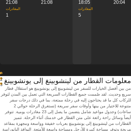
21:08
21:08
18:05
20:04
‎المغادرات
‎المغادرات
1
5
1
معلومات القطار من ‎لينشوبينغ إلى ‎يونشوبينغ
2
3
من بين أفضل الخيارات للسفر من لينشوبينغ إلى يونشوبينغ هو استقلال قطار
سريع وحديث. لقد صُممت جميع القطارات السريعة التي تعمل بين المدن لتوفر
للركاب كل ما قد يحتاجون إليه في رحلة ممتعة، بما في ذلك درجات سفر
متنوعة للاختيار من بينها وأوقات سفر سريعة (تستغرق الرحلة حوالي 2
ساعات) وجدول مواعيد شامل يتضمن ما يصل إلى 23 مغادرات يومية. تتوفر
أيضاً وسائل راحة رائعة على متن القطار في خدمتك أثناء الرحلة. تتميز
القطارات من لينشوبينغ إلى يونشوبينغ بعربات خفيفة وواسعة ومجهزة بمقاعد
مريحة وتوفر مساحة كبيرة للأرجل ومساحة واسعة للأمتعة. النوافذ البانورامية