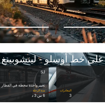
6
على خط أوسلو - لينشوبينغ
SJ
تغییرواحدة محطة في القطار
مدة الرحلة
3
6 س 3 د