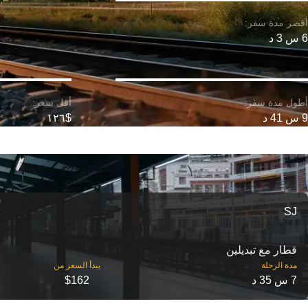
6 س 3 د
9 س 41 د
$١٢٦
SJ
قطار مع تبديلين
مدة الرحلة
7 س 35 د
$162