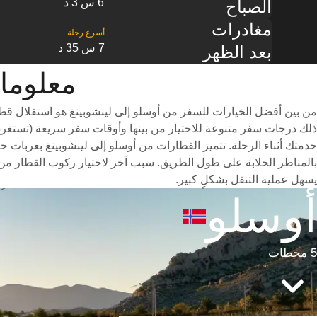
6 س 3 د
الصباح
مغادرات
7 س 35 د
بعد الظهر
معلومات القطا
من بين أفضل الخيارات للسفر من أوسلو إلى لينشوبينغ هو استقلال قط
خدمتك أثناء الرحلة. تتميز القطارات من أوسلو إلى لينشوبينغ بعربات خف
بالمناظر الخلابة على طول الطريق. سبب آخر لاختيار ركوب القطار من 
يسهل عملية التنقل بشكلٍ كبير.
أوسلو
5 محطات