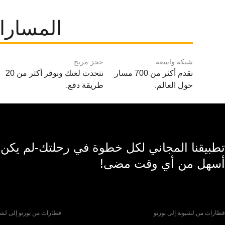
المسارا
شبكة واسعة
حجز مريح
نقدم أكثر من 700 مسار
نتحدث لغتك ونوفر أكثر من 20
حول العالم.
طريقة دفع.
تطبيقنا المجاني لكل خطوة في رحلتك-لم يكن
أسهل من أي وقت مضى!
قطارات من لشبونة إلى بورتو
قطارات من بورتو إلى لشب