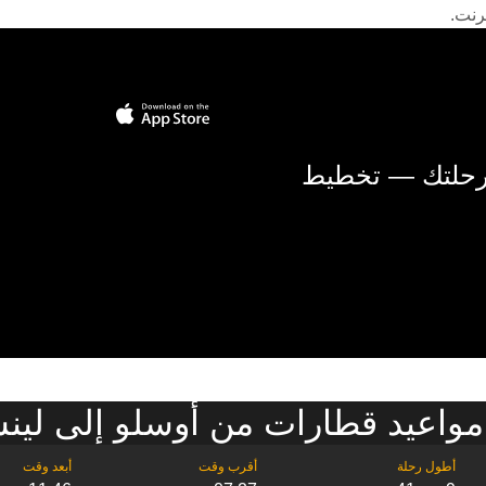
رنت.
 رحلتك — تخطيط
واعيد قطارات من أوسلو إلى لينش