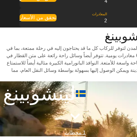
4
تحقق من الأسعار
2
مدن لتوفر للركاب كل ما قد يحتاجون إليه في رحلة ممتعة، بما في
ذلك درجات سفر متنوعة للاختيار من بينها وأوقات سفر سريعة (تستغرق الرحلة حوالي 7 ساعات) وجدول مواعيد شامل يتضمن ما يصل إلى 6 مغادرات يومية. تتوفر أيضاً وسائل راحة رائعة على متن القطار في
عة للأمتعة. النوافذ البانورامية الكبيرة مثالية أيضاً للاستمتاع
نة ويمكن الوصول إليها بسهولة بواسطة وسائل النقل العام، مما
لينشوبينغ
1 محطات