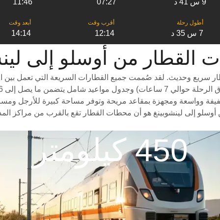
9 س 41 د
07:27
11:46
7 س 35 د
12:14
14:14
ر من ‎أوسلو إلى ‎لينشوبينغ
ار سريع وحديث. لقد صُممت جميع القطارات السريعة التي تعمل بين ال
يفة وواسعة ومجهزة بمقاعد مريحة وتوفر مساحة كبيرة للأرجل ومساحة واس
أوسلو إلى لينشوبينغ هو أن محطات القطار تقع بالقرب من مراكز المدي
450 كيلومتر