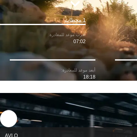
1 محطات
07:02
18:18
AVLO