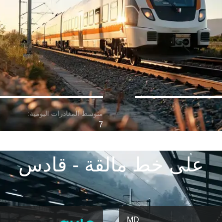
7
على خط مالقة - قادس
MD