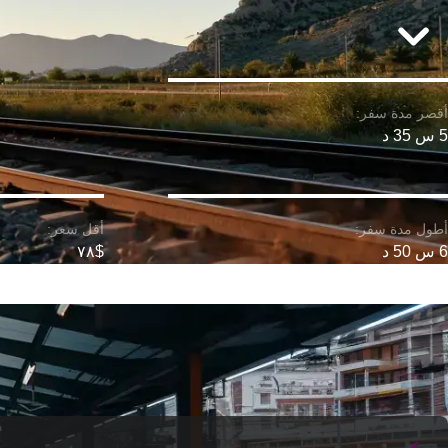
5 س 35 د
6 س 50 د
$٧٨