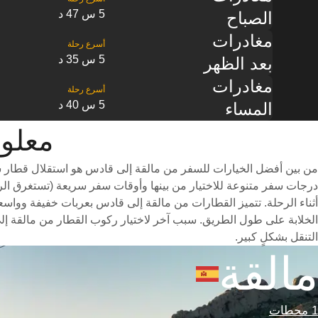
5 س 47 د
الصباح
مغادرات
5 س 35 د
بعد الظهر
مغادرات
5 س 40 د
المساء
معلومات 
من بين أفضل الخيارات للسفر من مالقة إلى قادس هو استقلال قطار سر
أثناء الرحلة. تتميز القطارات من مالقة إلى قادس بعربات خفيفة وواسعة 
الخلابة على طول الطريق. سبب آخر لاختيار ركوب القطار من مالقة إل
التنقل بشكلٍ كبير.
مالقة
1 محطات