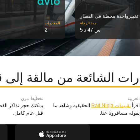
تغییرواحدة محطة في القطار
مدة الرحلة
‎المغادرات
5 س 47 د
2
رات الشائعة من مالقة إلى 
العربية
تخطيط مرن
اقرأ
تقييمات Rail Ninja
الحقيقية وشاهد ما
يمكنك حجز تذاكر القط
يقوله مسافرونا عنا.
قبل عام كامل.