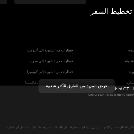
 تخطيط السفر
ونة
قطارات من لشبونة إلى ألبوفيرا
شبونة
قطارات من لشبونة إلى مدريد
ونة
قطارات من لشبونة إلى كويمبرا
شلونة
قطارات من برشلونة إلى فالنسيا
عرض المزيد من الطرق الأكثر شعبية
Firebird GT L
شبيلية
قطارات من برشلونة إلى باريس
Unit G 15/F Tal Building 49 Aus
رنسا
قطارات من روما إلى البندقية
ا
قطارات من روما إلى نابولي
لان
قطارات من فيينا إلى سالزبورغ
اكر القطارات عبر الإنترنت. رايل نينجا ليست شركة نقل بالسكك الحديدية ولا تملك أو تُشغل أي قطارات.