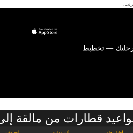
رنت.
 رحلتك — تخطيط
اعيد قطارات من مالقة إل