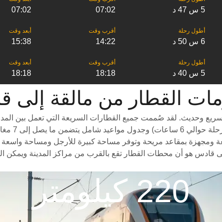
5 س 47 د
07:02
07:02
6 س 50 د
14:22
15:38
5 س 40 د
18:18
18:18
القطار من ‎مالقة إلى ‎قادس
يع وحديث. لقد صُممت جميع القطارات السريعة التي تعمل بين المدن 
درجات سفر م
ومجهزة بمقاعد مريحة وتوفر مساحة كبيرة للأرجل ومساحة واسعة للأمتعة.
ى قادس هو أن محطات القطار تقع بالقرب من مراكز المدينة ويمكن الو
220 كيلومتر