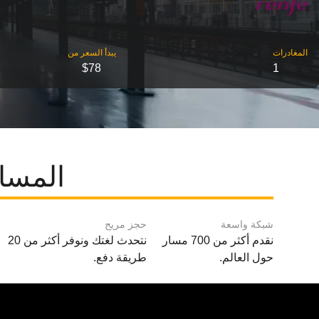
‎المغادرات
‎يبدأ السعر من
$78
1
المسا
شبكة واسعة
حجز مريح
نقدم أكثر من 700 مسار
نتحدث لغتك ونوفر أكثر من 20
حول العالم.
طريقة دفع.