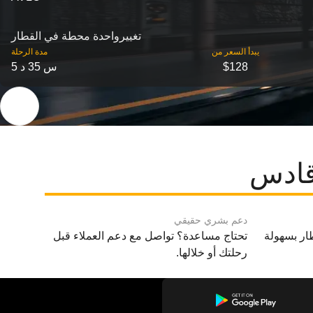
تغییرواحدة محطة في القطار
‎يبدأ السعر من
مدة الرحلة
$128
5 س 35 د
قادس
دعم بشري حقيقي
ار بسهولة
تحتاج مساعدة؟ تواصل مع دعم العملاء قبل
رحلتك أو خلالها.