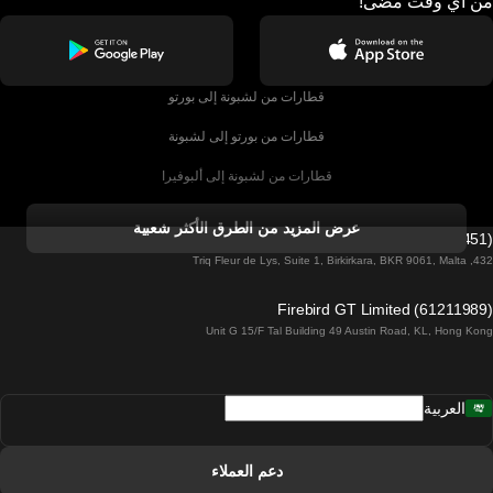
من أي وقت مضى!
قطارات من لشبونة إلى بورتو
قطارات من بورتو إلى لشبونة
قطارات من لشبونة إلى ألبوفيرا
قطارات من ألبوفيرا إلى لشبونة
عرض المزيد من الطرق الأكثر شعبية
Firebird GT Limited (OC 1451)
قطارات من لشبونة إلى لاغوس
432, Triq Fleur de Lys, Suite 1, Birkirkara, BKR 9061, Malta
قطارات من لاغوس إلى لشبونة
Firebird GT Limited (61211989)
Unit G 15/F Tal Building 49 Austin Road, KL, Hong Kong
قطارات من لشبونة إلى مدريد
قطارات من مدريد إلى لشبونة
العربية
قطارات من لشبونة إلى فارو
قطارات من فارو إلى لشبونة
دعم العملاء