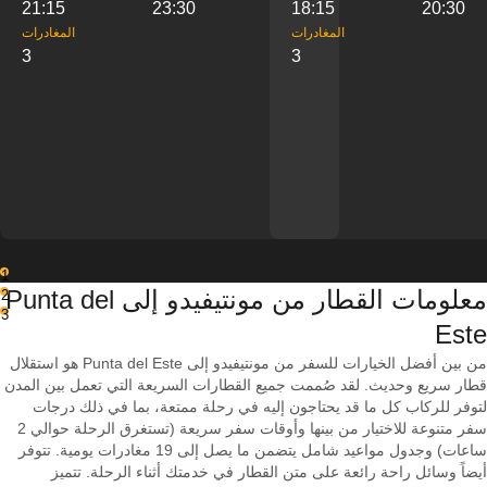
21:15
23:30
18:15
20:30
‎المغادرات
‎المغادرات
3
3
1
معلومات القطار من ‎مونتيفيدو إلى ‎Punta del
2
3
Este
من بين أفضل الخيارات للسفر من مونتيفيدو إلى Punta del Este هو استقلال
قطار سريع وحديث. لقد صُممت جميع القطارات السريعة التي تعمل بين المدن
لتوفر للركاب كل ما قد يحتاجون إليه في رحلة ممتعة، بما في ذلك درجات
سفر متنوعة للاختيار من بينها وأوقات سفر سريعة (تستغرق الرحلة حوالي 2
ساعات) وجدول مواعيد شامل يتضمن ما يصل إلى 19 مغادرات يومية. تتوفر
أيضاً وسائل راحة رائعة على متن القطار في خدمتك أثناء الرحلة. تتميز