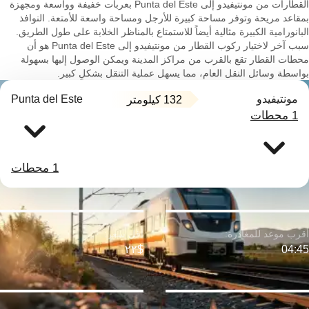
القطارات من مونتيفيدو إلى Punta del Este بعربات خفيفة وواسعة ومجهزة
بمقاعد مريحة وتوفر مساحة كبيرة للأرجل ومساحة واسعة للأمتعة. النوافذ
البانورامية الكبيرة مثالية أيضاً للاستمتاع بالمناظر الخلابة على طول الطريق.
سبب آخر لاختيار ركوب القطار من مونتيفيدو إلى Punta del Este هو أن
محطات القطار تقع بالقرب من مراكز المدينة ويمكن الوصول إليها بسهولة
بواسطة وسائل النقل العام، مما يسهل عملية التنقل بشكلٍ كبير.
مونتيفيدو
Punta del Este
132 كيلومتر
1 محطات
1 محطات
$٢٢
04:45