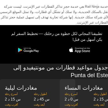
خدمة Rail Ninja هي خدمة حجز تذاكر القطارات عبر الإنترنت. ليست شركة
نقل بالسكك الحديدية، ولا تملك أو تشغّل أي قطارات، ولا تمثل الموقع الرسمي
لأي شركة سكك حديدية. إنها شركة تجارية تهدف إلى تسهيل عملية حجز تذاكر
القطارات عبر الإنترنت.
تطبيقنا المجاني لكل خطوة من رحلتك — تخطيط السفر لم
يكن أسهل من قبل!
جدول مواعيد قطارات من مونتيفيدو إلى
Punta del Este
مغادرات المساء
مغادرات ليلية
‎أطول رحلة
‎أسرع رحلة
‎أطول رحلة
‎أسرع رحلة
س 15 د
2 س 0 د
2 س 45 د
2 س 15 د
‎أبعد وقت
‎أقرب وقت
‎أبعد وقت
‎أقرب وقت