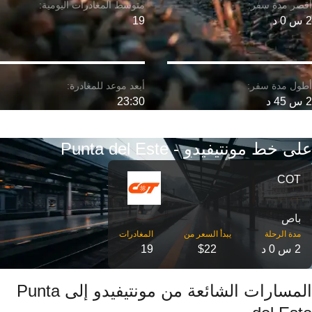
2 س 0 د
19
2 س 45 د
23:30
على خط مونتيفيدو - Punta del Este
COT
باص
مدة الرحلة
2 س 0 د
$22
19
المسارات الشائعة من مونتيفيدو إلى Punta