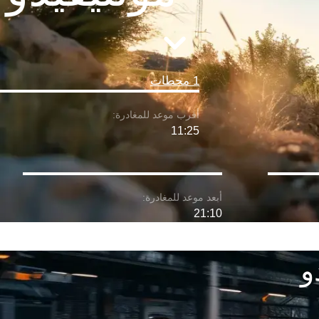
1 محطات
11:25
21:10