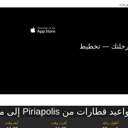
رنت.
 رحلتك — تخطيط
رات من Piriapolis إلى مونتيفيدو