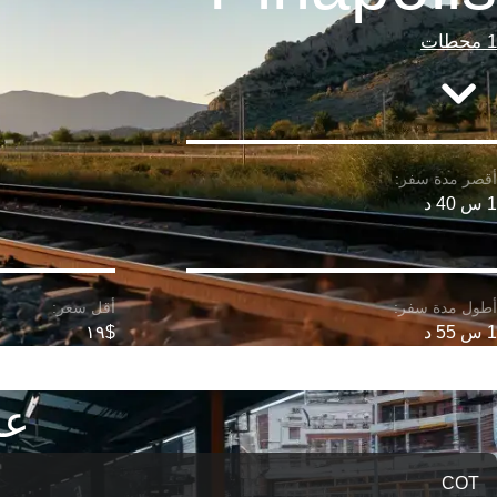
1 محطات
1 س 40 د
1 س 55 د
$١٩
على خ
COT