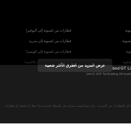
ونة
قطارات من لشبونة إلى ألبوفيرا
شبونة
قطارات من لشبونة إلى مدريد
ونة
قطارات من لشبونة إلى كويمبرا
شلونة
قطارات من برشلونة إلى فالنسيا
عرض المزيد من الطرق الأكثر شعبية
Firebird GT L
شبيلية
قطارات من برشلونة إلى باريس
Unit G 15/F Tal Building 49 Aus
رنسا
قطارات من روما إلى البندقية
ا
قطارات من روما إلى نابولي
لان
قطارات من فيينا إلى سالزبورغ
اكر القطارات عبر الإنترنت. رايل نينجا ليست شركة نقل بالسكك الحديدية ولا تملك أو تُشغل أي قطارات.
نا
قطارات من ميونخ إلى برلين
 ميونخ
قطارات من ميونخ إلى براغ