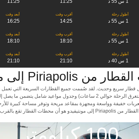
1 س 55 د
11:25
11:25
1 س 55 د
14:25
16:25
1 س 55 د
18:10
18:10
1 س 40 د
21:10
21:10
‎Piriapoli إلى ‎مونتيفيدو
 Piriapolis إلى مونتيفيدو هو استقلال قطار سريع وحديث. لقد صُممت جميع القطارات الس
. تتميز القطارات من Piriapolis إلى مونتيفيدو بعربات خفيفة وواسعة ومجهزة بمقاعد مريحة وتوف
للاستمتاع بالمناظر الخلابة على طول الطريق. سبب آخر لاختيار ركوب القطار من polis
100 كيلومتر