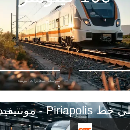
5
ط Piriapolis - مونتيفيدو