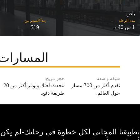
باص
مدة الرحلة
1 س 40 د
$19
المسارات الشائعة من
شبكة واسعة
حجز مريح
نقدم أكثر من 700 مسار
نتحدث لغتك ونوفر أكثر من 20
حول العالم.
طريقة دفع.
تطبيقنا المجاني لكل خطوة في رحلتك-لم يكن