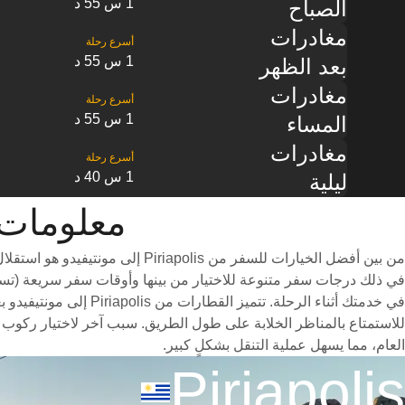
1 س 55 د
الصباح
مغادرات
1 س 55 د
بعد الظهر
مغادرات
1 س 55 د
المساء
مغادرات
1 س 40 د
ليلية
معلومات القطار من s
من بين أفضل الخيارات للسفر من
في خدمتك أثناء الرحلة
العام، مما يسهل عملية التنقل بشكلٍ كبير.
Piriapolis