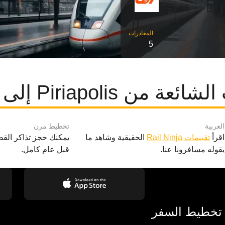
5
 Piriapolis إلى مونتيفيدو
العربية
تخطيط مرن
اقرأ
تقييمات Rail Ninja
الحقيقية وشاهد ما
يمكنك حجز تذاكر القط
يقوله مسافرونا عنا.
قبل عام كامل.
 تخطيط السفر