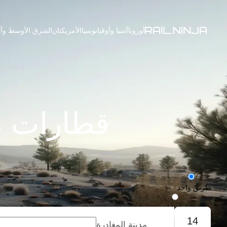
أوروبا
آسيا وأوقيانوسيا
الأمريكتان
الشرق الأوسط وأف
قطارات من Piriapolis إلى 
طريق واحد
رحلة ذهاب وإياب
14
مدينة المغادرة