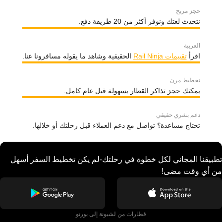
حجز مريح
نتحدث لغتك ونوفر أكثر من 20 طريقة دفع.
العربية
اقرأ
تقييمات Rail Ninja
الحقيقية وشاهد ما يقوله مسافرونا عنا.
تخطيط مرن
يمكنك حجز تذاكر القطار بسهولة قبل عام كامل.
دعم بشري حقيقي
تحتاج مساعدة؟ تواصل مع دعم العملاء قبل رحلتك أو خلالها.
تطبيقنا المجاني لكل خطوة في رحلتك-لم يكن تخطيط السفر أسهل
من أي وقت مضى!
قطارات من لشبونة إلى بورتو