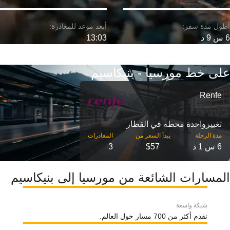
6 س 9 د
13:03
على خط مورسيا - بنيكاسيم
Renfe
تغییرواحدة محطة في القطار
مدة الرحلة
6 س 1 د
$57
3
المسارات الشائعة من مورسيا إلى بنيكاسيم
شبكة واسعة
نقدم أكثر من 700 مسار حول العالم.