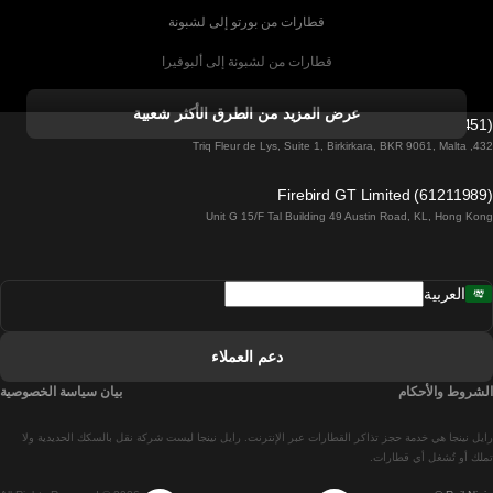
قطارات من بورتو إلى لشبونة
قطارات من لشبونة إلى ألبوفيرا
قطارات من ألبوفيرا إلى لشبونة
عرض المزيد من الطرق الأكثر شعبية
Firebird GT Limited (OC 1451)
قطارات من لشبونة إلى لاغوس
432, Triq Fleur de Lys, Suite 1, Birkirkara, BKR 9061, Malta
قطارات من لاغوس إلى لشبونة
Firebird GT Limited (61211989)
Unit G 15/F Tal Building 49 Austin Road, KL, Hong Kong
قطارات من لشبونة إلى مدريد
قطارات من مدريد إلى لشبونة
العربية
قطارات من لشبونة إلى فارو
قطارات من فارو إلى لشبونة
دعم العملاء
قطارات من لشبونة إلى كويمبرا
الشروط والأحكام
بيان سياسة الخصوصية
قطارات من كويمبرا إلى لشبونة
رايل نينجا هي خدمة حجز تذاكر القطارات عبر الإنترنت. رايل نينجا ليست شركة نقل بالسكك الحديدية ولا
قطارات من برشلونة إلى مدريد
تملك أو تُشغل أي قطارات.