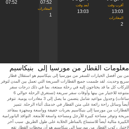
07:52
07:52
13:03
13:03
1
2
معلومات القطار من ‎مورسيا إلى ‎ بنيكاسيم
من بين أفضل الخيارات للسفر من مورسيا إلى بنيكاسيم هو استقلال قطار
سريع وحديث. لقد صُممت جميع القطارات السريعة التي تعمل بين المدن لتوفر
للركاب كل ما قد يحتاجون إليه في رحلة ممتعة، بما في ذلك درجات سفر
متنوعة للاختيار من بينها وأوقات سفر سريعة (تستغرق الرحلة حوالي 6
ساعات) وجدول مواعيد شامل يتضمن ما يصل إلى 3 مغادرات يومية. تتوفر
أيضاً وسائل راحة رائعة على متن القطار في خدمتك أثناء الرحلة. تتميز
القطارات من مورسيا إلى بنيكاسيم بعربات خفيفة وواسعة ومجهزة بمقاعد
مريحة وتوفر مساحة كبيرة للأرجل ومساحة واسعة للأمتعة. النوافذ البانورامية
الكبيرة مثالية أيضاً للاستمتاع بالمناظر الخلابة على طول الطريق. سبب آخر
لاختيار ركوب القطار من مورسيا إلى بنيكاسيم هو أن محطات القطار تقع