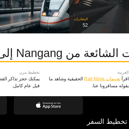
52
ة من Nangang إلى تاويوان
العربية
تخطيط مرن
اقرأ
تقييمات Rail Ninja
الحقيقية وشاهد ما
يمكنك حجز تذاكر القط
يقوله مسافرونا عنا.
قبل عام كامل.
 تخطيط السفر