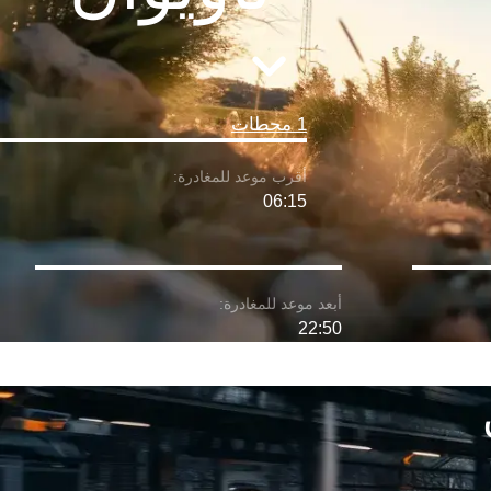
1 محطات
06:15
22:50