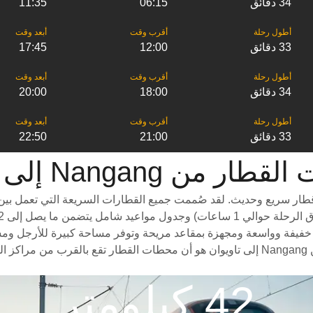
34 دقائق
06:15
11:35
33 دقائق
12:00
17:45
34 دقائق
18:00
20:00
33 دقائق
21:00
22:50
 من ‎Nangang إلى ‎تاويوان
 Nangang إلى تاويوان هو استقلال قطار سريع وحديث. لقد صُممت جميع القطارات السريع
 القطارات من Nangang إلى تاويوان بعربات خفيفة وواسعة ومجهزة بمقاعد مريحة وتوفر مساحة ك
بالمناظر الخلابة على طول الطريق. سبب آخر لاختيار ركوب القطار من Nangang إلى تاويوان هو أ
42 كيلومتر