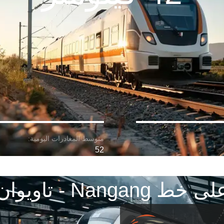
52
ى خط Nangang - تاويوان