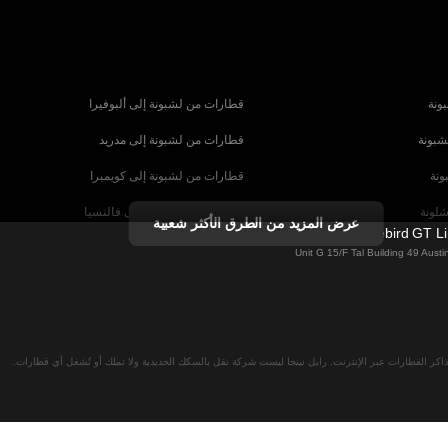
ونة
قطارات من لشبونة إلى ألبوفيرا
شبونة
قطارات من لشبونة إلى مدريد
ونة
قطارات من لشبونة إلى كويمبرا
شلونة
قطارات من برشلونة إلى فالنسيا
عرض المزيد من الطرق الأكثر شعبية
Firebird GT L
شبيلية
قطارات من برشلونة إلى باريس
Unit G 15/F Tal Building 49 Aus
رنسا
قطارات من روما إلى البندقية
ا
قطارات من روما إلى نابولي
لان
قطارات من فيينا إلى سالزبورغ
اكر القطارات عبر الإنترنت. رايل نينجا ليست شركة نقل بالسكك الحديدية ولا تملك أو تُشغل أي قطارات.
نا
قطارات من ميونخ إلى برلين
 ميونخ
قطارات من ميونخ إلى براغ