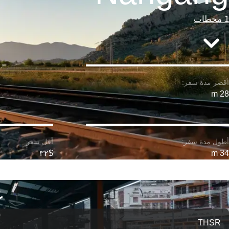
1 محطات
28 m
$٣٢
34 m
عل
THSR