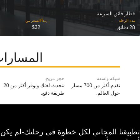
قطار فائق السرعة
مدة الرحلة
28 دقائق
$32
المسارات الشائع
شبكة واسعة
حجز مريح
نقدم أكثر من 700 مسار
نتحدث لغتك ونوفر أكثر من 20
حول العالم.
طريقة دفع.
تطبيقنا المجاني لكل خطوة في رحلتك-لم يكن