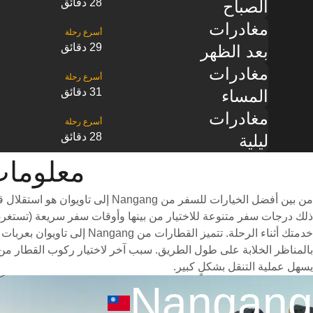
28 دقائق
الصباح
مغادرات
29 دقائق
بعد الظهر
مغادرات
31 دقائق
المساء
مغادرات
28 دقائق
ليلية
معلومات القطار
من بين أفضل الخيارات للسفر من
خدمتك أثناء الرحلة. تتميز
يسهل عملية التنقل بشكلٍ كبير.
Nangang