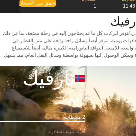
تحقق من الأسعار
1
11:46
 لتوفر للركاب كل ما قد يحتاجون إليه في رحلة ممتعة، بما في ذلك
ر متنوعة للاختيار من بينها وأوقات سفر سريعة (تستغرق الرحلة حوالي 29 ساعات) وجدول مواعيد شامل يتضمن ما يصل إلى 1 مغادرات يومية. تتوفر أيضاً وسائل راحة رائعة على متن القطار في
 للأمتعة. النوافذ البانورامية الكبيرة مثالية أيضاً للاستمتاع
 ويمكن الوصول إليها بسهولة بواسطة وسائل النقل العام، مما يسهل
نارفيك
2 محطات