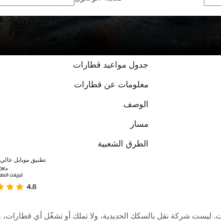
استنادًا إلى {{عدد التقييمات}} تقييمات
جدول مواعيد قطارات
معلومات عن قطارات
الوصف
مسار
الطرق الشعبية
تطبيق موبايل عالي ا
عبر الإنترنت. ليست شركة نقل بالسكك الحديدية، ولا تملك أو تشغّل أي قطا