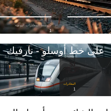
1
على خط أوسلو - نارفيك
1