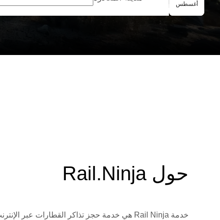
الحجز الجماعي
أغسطس
{{متوسط التقييم}} / 10 
حول Rail.Ninja
خدمة Rail Ninja هي خدمة حجز تذاكر القطارات 