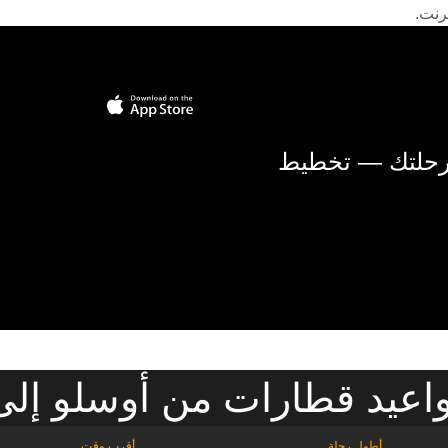
رنت.
 رحلتك — تخطيط
عيد قطارات من أوسلو إلى