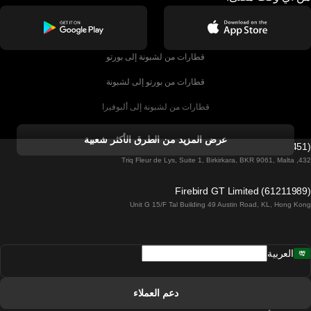
قطارات من لشبونة إلى بورتو
قطارات من بورتو إلى لشبونة
قطارات من لشبونة إلى ألبوفيرا
قطارات من ألبوفيرا إلى لشبونة
عرض المزيد من الطرق الأكثر شعبية
Firebird GT Limited (OC 1451)
قطارات من لشبونة إلى لاغوس
432, Triq Fleur de Lys, Suite 1, Birkirkara, BKR 9061, Malta
قطارات من لاغوس إلى لشبونة
Firebird GT Limited (61211989)
Unit G 15/F Tal Building 49 Austin Road, KL, Hong Kong
قطارات من لشبونة إلى مدريد
قطارات من مدريد إلى لشبونة
العربية
قطارات من لشبونة إلى فارو
قطارات من فارو إلى لشبونة
دعم العملاء
قطارات من لشبونة إلى كويمبرا