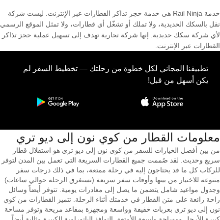
خدمة Rail Ninja هي خدمة حجز تذاكر القطارات عبر الإنترنت. ليست شركة
نقل بالسكك الحديدية، ولا تملك أو تشغّل أي قطارات، ولا تمثل الموقع الرسمي
لأي شركة سكك حديدية. إنها شركة تجارية تهدف إلى تسهيل عملية حجز تذاكر
القطارات عبر الإنترنت.
تطبيقنا المجاني لكل خطوة من رحلتك — تخطيط السفر لم
يكن أسهل من قبل!
معلومات القطار من ‎كوي نون إلى ‎ديو تري
من بين أفضل الخيارات للسفر من كوي نون إلى ديو تري هو استقلال قطار
سريع وحديث. لقد صُممت جميع القطارات السريعة التي تعمل بين المدن لتوفر
للركاب كل ما قد يحتاجون إليه في رحلة ممتعة، بما في ذلك درجات سفر
متنوعة للاختيار من بينها وأوقات سفر سريعة (تستغرق الرحلة حوالي ساعات)
وجدول مواعيد شامل يتضمن ما يصل إلى مغادرات يومية. تتوفر أيضاً وسائل
راحة رائعة على متن القطار في خدمتك أثناء الرحلة. تتميز القطارات من كوي
نون إلى ديو تري بعربات خفيفة وواسعة ومجهزة بمقاعد مريحة وتوفر مساحة
كبيرة للأرجل ومساحة واسعة للأمتعة. النوافذ البانورامية الكبيرة مثالية أيضاً