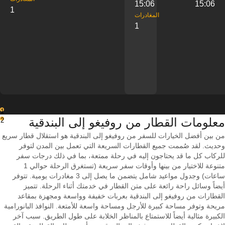
15:06
15:06
1
‎المغادرات
1
1
معلومات القطار من ‎روفيغو إلى ‎البندقية
2
من بين أفضل الخيارات للسفر من روفيغو إلى البندقية هو استقلال قطار سريع
وحديث. لقد صُممت جميع القطارات السريعة التي تعمل بين المدن لتوفر
للركاب كل ما قد يحتاجون إليه في رحلة ممتعة، بما في ذلك درجات سفر
متنوعة للاختيار من بينها وأوقات سفر سريعة (تستغرق الرحلة حوالي 1
ساعات) وجدول مواعيد شامل يتضمن ما يصل إلى 3 مغادرات يومية. تتوفر
أيضاً وسائل راحة رائعة على متن القطار في خدمتك أثناء الرحلة. تتميز
القطارات من روفيغو إلى البندقية بعربات خفيفة وواسعة ومجهزة بمقاعد
مريحة وتوفر مساحة كبيرة للأرجل ومساحة واسعة للأمتعة. النوافذ البانورامية
الكبيرة مثالية أيضاً للاستمتاع بالمناظر الخلابة على طول الطريق. سبب آخر