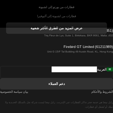
قطارات من بورتو إلى لشبونة
قطارات من لشبونة إلى ألبوفيرا
قطارات من ألبوفيرا إلى لشبونة
عرض المزيد من الطرق الأكثر شعبية
Firebird GT Limited (OC 1451)
قطارات من لشبونة إلى لاغوس
432, Triq Fleur de Lys, Suite 1, Birkirkara, BKR 9061, Malta
قطارات من لاغوس إلى لشبونة
Firebird GT Limited (61211989)
Unit G 15/F Tal Building 49 Austin Road, KL, Hong Kong
قطارات من لشبونة إلى مدريد
قطارات من مدريد إلى لشبونة
العربية
قطارات من لشبونة إلى فارو
قطارات من فارو إلى لشبونة
دعم العملاء
قطارات من لشبونة إلى كويمبرا
الشروط والأحكام
بيان سياسة الخصوصية
قطارات من كويمبرا إلى لشبونة
رايل نينجا هي خدمة حجز تذاكر القطارات عبر الإنترنت. رايل نينجا ليست شركة نقل بالسكك الحديدية ولا
قطارات من برشلونة إلى مدريد
تملك أو تُشغل أي قطارات.