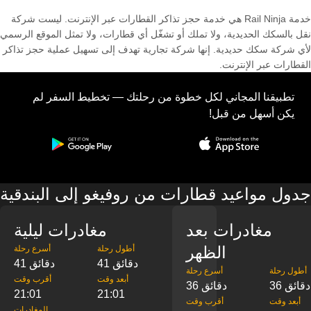
خدمة Rail Ninja هي خدمة حجز تذاكر القطارات عبر الإنترنت. ليست شركة
نقل بالسكك الحديدية، ولا تملك أو تشغّل أي قطارات، ولا تمثل الموقع الرسمي
لأي شركة سكك حديدية. إنها شركة تجارية تهدف إلى تسهيل عملية حجز تذاكر
القطارات عبر الإنترنت.
تطبيقنا المجاني لكل خطوة من رحلتك — تخطيط السفر لم
يكن أسهل من قبل!
جدول مواعيد قطارات من روفيغو إلى البندقية
مغادرات بعد
مغادرات ليلية
الظهر
‎أطول رحلة
‎أسرع رحلة
41 دقائق
41 دقائق
‎أطول رحلة
‎أسرع رحلة
‎أبعد وقت
‎أقرب وقت
36 دقائق
36 دقائق
21:01
21:01
‎أبعد وقت
‎أقرب وقت
‎المغادرات