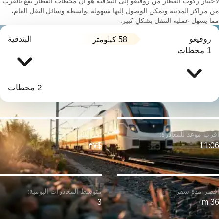
لاختيار ركوب القطار من روفيغو إلى البندقية هو أن محطات القطار تقع بالقرب
من مراكز المدينة ويمكن الوصول إليها بسهولة بواسطة وسائل النقل العام،
مما يسهل عملية التنقل بشكلٍ كبير.
روفيغو
البندقية
58 كيلومتر
1 محطات
2 محطات
$٣٧
11:06
3
36 m