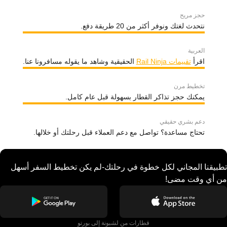
حجز مريح
نتحدث لغتك ونوفر أكثر من 20 طريقة دفع.
العربية
اقرأ
تقييمات Rail Ninja
الحقيقية وشاهد ما يقوله مسافرونا عنا.
تخطيط مرن
يمكنك حجز تذاكر القطار بسهولة قبل عام كامل.
دعم بشري حقيقي
تحتاج مساعدة؟ تواصل مع دعم العملاء قبل رحلتك أو خلالها.
تطبيقنا المجاني لكل خطوة في رحلتك-لم يكن تخطيط السفر أسهل
من أي وقت مضى!
قطارات من لشبونة إلى بورتو