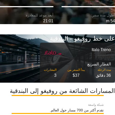
21:01
54 m
على خط روفيغو - البندقية
Italo Treno
القطار السريع
مدة الرحلة
36 دقائق
$37
3
المسارات الشائعة من روفيغو إلى البندقية
شبكة واسعة
نقدم أكثر من 700 مسار حول العالم.