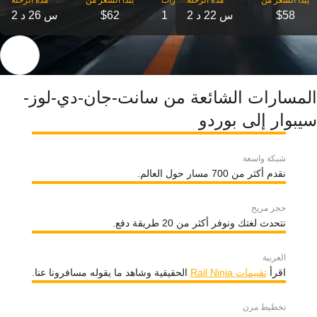
‎يبدأ السعر من
مدة الرحلة
‎المغادرات
‎يبدأ السعر من
مدة الرحلة
$58
2 س 22 د
1
$62
2 س 26 د
المسارات الشائعة من سانت-جان-دي-لوز-
سيبوار إلى بوردو
شبكة واسعة
نقدم أكثر من 700 مسار حول العالم.
حجز مريح
نتحدث لغتك ونوفر أكثر من 20 طريقة دفع.
العربية
اقرأ
تقييمات Rail Ninja
الحقيقية وشاهد ما يقوله مسافرونا عنا.
تخطيط مرن