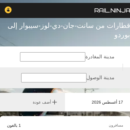
قطارات من سانت-جان-دي-لوز-سيبوار إلى
بوردو
مدينة المغادرة
مدينة الوصول
17 أغسطس 2026
أضف عودة
1
بالغون
مسافرون