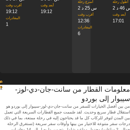
‎أطول رحلة
‎أسرع رحلة
‎أبعد وقت
‎أقرب وقت
س 46 د
2 س 25 د
19:12
19:12
‎أبعد وقت
‎أقرب وقت
‎المغادرات
12:36
17:01
1
‎المغادرات
6
1
معلومات القطار من ‎سانت-جان-دي-لوز-
2
سيبوار إلى ‎بوردو
من بين أفضل الخيارات للسفر من سانت-جان-دي-لوز-سيبوار إلى بوردو هو
استقلال قطار سريع وحديث. لقد صُممت جميع القطارات السريعة التي تعمل
بين المدن لتوفر للركاب كل ما قد يحتاجون إليه في رحلة ممتعة، بما في ذلك
درجات سفر متنوعة للاختيار من بينها وأوقات سفر سريعة (تستغرق الرحلة
حوالي 2 ساعات) وجدول مواعيد شامل يتضمن ما يصل إلى 14 مغادرات