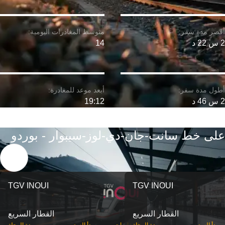
2 س 22 د
14
2 س 46 د
19:12
على خط سانت-جان-دي-لوز-سيبوار - بوردو
TGV INOUI
TGV INOUI
القطار السريع
القطار السريع