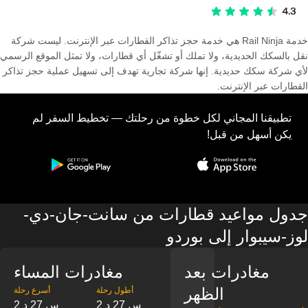
خدمة Rail Ninja هي خدمة حجز تذاكر القطارات عبر الإنترنت. ليست شركة
نقل بالسكك الحديدية، ولا تملك أو تشغّل أي قطارات، ولا تمثل الموقع الرسمي
لأي شركة سكك حديدية. إنها شركة تجارية تهدف إلى تسهيل عملية حجز تذاكر
القطارات عبر الإنترنت.
تطبيقنا المجاني لكل خطوة من رحلتك — تخطيط السفر لم
يكن أسهل من قبل!
جدول مواعيد قطارات من سانت-جان-دي-
لوز-سيبوار إلى بوردو
مغادرات بعد
مغادرات المساء
الظهر
‎أطول رحلة
‎أسرع رحلة
2 س 27 د
2 س 27 د