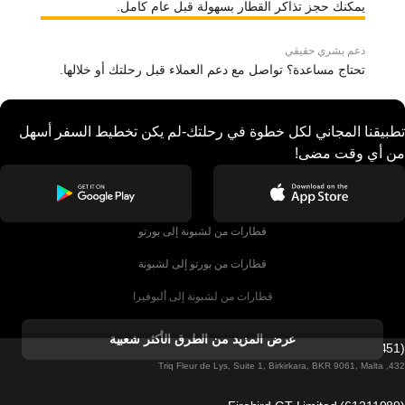
يمكنك حجز تذاكر القطار بسهولة قبل عام كامل.
دعم بشري حقيقي
تحتاج مساعدة؟ تواصل مع دعم العملاء قبل رحلتك أو خلالها.
تطبيقنا المجاني لكل خطوة في رحلتك-لم يكن تخطيط السفر أسهل
من أي وقت مضى!
قطارات من لشبونة إلى بورتو
قطارات من بورتو إلى لشبونة
قطارات من لشبونة إلى ألبوفيرا
قطارات من ألبوفيرا إلى لشبونة
عرض المزيد من الطرق الأكثر شعبية
Firebird GT Limited (OC 1451)
قطارات من لشبونة إلى لاغوس
432, Triq Fleur de Lys, Suite 1, Birkirkara, BKR 9061, Malta
قطارات من لاغوس إلى لشبونة