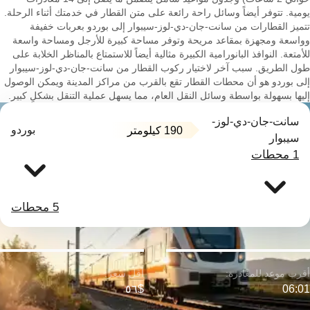
يومية. تتوفر أيضاً وسائل راحة رائعة على متن القطار في خدمتك أثناء الرحلة.
تتميز القطارات من سانت-جان-دي-لوز-سيبوار إلى بوردو بعربات خفيفة
وواسعة ومجهزة بمقاعد مريحة وتوفر مساحة كبيرة للأرجل ومساحة واسعة
للأمتعة. النوافذ البانورامية الكبيرة مثالية أيضاً للاستمتاع بالمناظر الخلابة على
طول الطريق. سبب آخر لاختيار ركوب القطار من سانت-جان-دي-لوز-سيبوار
إلى بوردو هو أن محطات القطار تقع بالقرب من مراكز المدينة ويمكن الوصول
إليها بسهولة بواسطة وسائل النقل العام، مما يسهل عملية التنقل بشكلٍ كبير.
سانت-جان-دي-لوز-
بوردو
190 كيلومتر
سيبوار
1 محطات
5 محطات
$٥٦
06:01