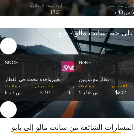
6 س 43 د
17:31
على خط سانت مالو - بايو
SNCF
BeNe
قطار مع تبديلين
تغییرواحدة محطة في القطار
‎يبدأ السعر من
مدة الرحلة
‎المغادرات
‎يبدأ السعر من
مدة الرحلة
$202
5 س 53 د
1
$197
6 س 7 د
المسارات الشائعة من سانت مالو إلى بايو