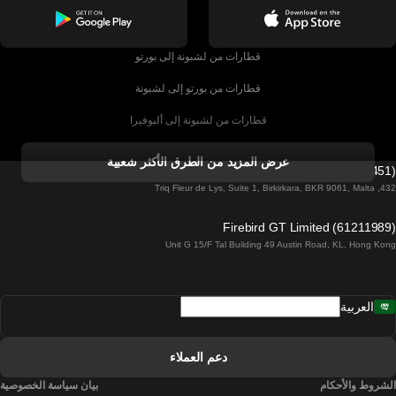
قطارات من لشبونة إلى بورتو
قطارات من بورتو إلى لشبونة
قطارات من لشبونة إلى ألبوفيرا
قطارات من ألبوفيرا إلى لشبونة
عرض المزيد من الطرق الأكثر شعبية
Firebird GT Limited (OC 1451)
قطارات من لشبونة إلى لاغوس
432, Triq Fleur de Lys, Suite 1, Birkirkara, BKR 9061, Malta
قطارات من لاغوس إلى لشبونة
Firebird GT Limited (61211989)
Unit G 15/F Tal Building 49 Austin Road, KL, Hong Kong
قطارات من لشبونة إلى مدريد
قطارات من مدريد إلى لشبونة
العربية
قطارات من لشبونة إلى فارو
قطارات من فارو إلى لشبونة
دعم العملاء
قطارات من لشبونة إلى كويمبرا
الشروط والأحكام
بيان سياسة الخصوصية