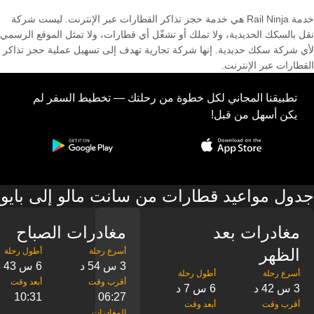
خدمة Rail Ninja هي خدمة حجز تذاكر القطارات عبر الإنترنت. ليست شركة
نقل بالسكك الحديدية، ولا تملك أو تشغّل أي قطارات، ولا تمثل الموقع الرسمي
لأي شركة سكك حديدية. إنها شركة تجارية تهدف إلى تسهيل عملية حجز تذاكر
القطارات عبر الإنترنت.
تطبيقنا المجاني لكل خطوة من رحلتك — تخطيط السفر لم
يكن أسهل من قبل!
جدول مواعيد قطارات من سانت مالو إلى بايو
مغادرات بعد
مغادرات الصباح
الظهر
3 س 54 د
6 س 43 د
3 س 42 د
6 س 7 د
10:31
06:27