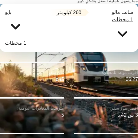
مما يسهل عملية التنقل بشكلٍ كبير.
سانت مالو
بايو
260 كيلومتر
1 محطات
1 محطات
$٥٩
06:27
3 س 42 د
5