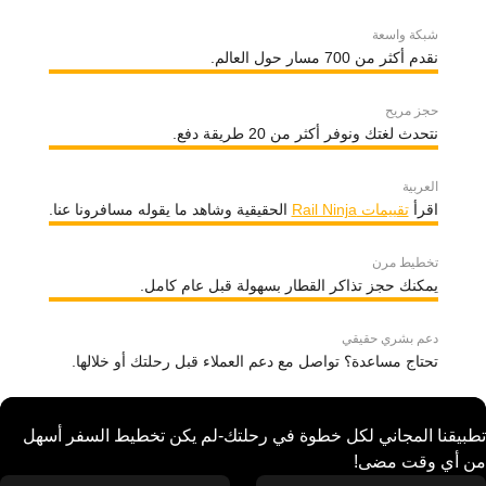
شبكة واسعة
نقدم أكثر من 700 مسار حول العالم.
حجز مريح
نتحدث لغتك ونوفر أكثر من 20 طريقة دفع.
العربية
اقرأ
تقييمات Rail Ninja
الحقيقية وشاهد ما يقوله مسافرونا عنا.
تخطيط مرن
يمكنك حجز تذاكر القطار بسهولة قبل عام كامل.
دعم بشري حقيقي
تحتاج مساعدة؟ تواصل مع دعم العملاء قبل رحلتك أو خلالها.
تطبيقنا المجاني لكل خطوة في رحلتك-لم يكن تخطيط السفر أسهل
من أي وقت مضى!