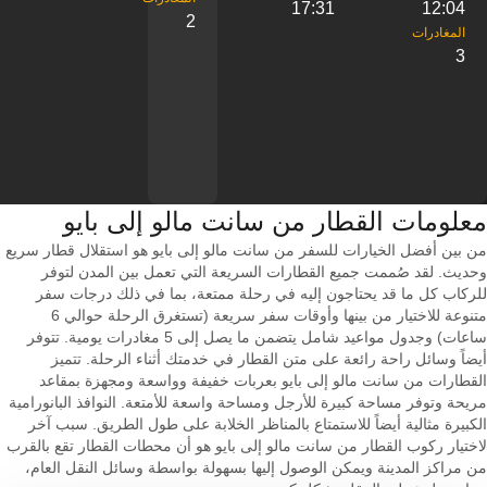
17:31
12:04
2
3
معلومات القطار من ‎سانت مالو إلى ‎بايو
من بين أفضل الخيارات للسفر من سانت مالو إلى بايو هو استقلال قطار سريع
وحديث. لقد صُممت جميع القطارات السريعة التي تعمل بين المدن لتوفر
للركاب كل ما قد يحتاجون إليه في رحلة ممتعة، بما في ذلك درجات سفر
متنوعة للاختيار من بينها وأوقات سفر سريعة (تستغرق الرحلة حوالي 6
ساعات) وجدول مواعيد شامل يتضمن ما يصل إلى 5 مغادرات يومية. تتوفر
أيضاً وسائل راحة رائعة على متن القطار في خدمتك أثناء الرحلة. تتميز
القطارات من سانت مالو إلى بايو بعربات خفيفة وواسعة ومجهزة بمقاعد
مريحة وتوفر مساحة كبيرة للأرجل ومساحة واسعة للأمتعة. النوافذ البانورامية
الكبيرة مثالية أيضاً للاستمتاع بالمناظر الخلابة على طول الطريق. سبب آخر
لاختيار ركوب القطار من سانت مالو إلى بايو هو أن محطات القطار تقع بالقرب
من مراكز المدينة ويمكن الوصول إليها بسهولة بواسطة وسائل النقل العام،