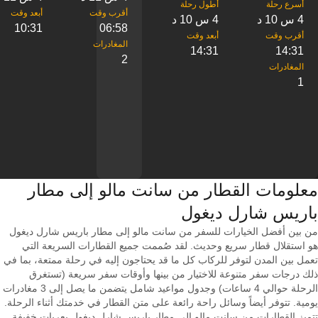
4 س 10 د
4 س 10 د
10:31
06:58
14:31
14:31
2
1
معلومات القطار من ‎سانت مالو إلى ‎مطار
باريس شارل ديغول
من بين أفضل الخيارات للسفر من سانت مالو إلى مطار باريس شارل ديغول
هو استقلال قطار سريع وحديث. لقد صُممت جميع القطارات السريعة التي
تعمل بين المدن لتوفر للركاب كل ما قد يحتاجون إليه في رحلة ممتعة، بما في
ذلك درجات سفر متنوعة للاختيار من بينها وأوقات سفر سريعة (تستغرق
الرحلة حوالي 4 ساعات) وجدول مواعيد شامل يتضمن ما يصل إلى 3 مغادرات
يومية. تتوفر أيضاً وسائل راحة رائعة على متن القطار في خدمتك أثناء الرحلة.
تتميز القطارات من سانت مالو إلى مطار باريس شارل ديغول بعربات خفيفة