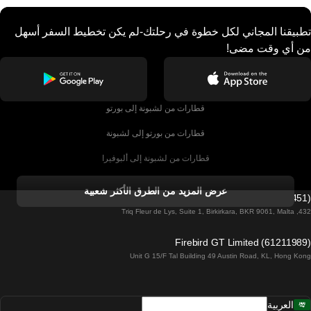
تطبيقنا المجاني لكل خطوة في رحلتك-لم يكن تخطيط السفر أسهل
من أي وقت مضى!
قطارات من لشبونة إلى بورتو
قطارات من بورتو إلى لشبونة
قطارات من لشبونة إلى ألبوفيرا
قطارات من ألبوفيرا إلى لشبونة
عرض المزيد من الطرق الأكثر شعبية
Firebird GT Limited (OC 1451)
قطارات من لشبونة إلى لاغوس
432, Triq Fleur de Lys, Suite 1, Birkirkara, BKR 9061, Malta
قطارات من لاغوس إلى لشبونة
Firebird GT Limited (61211989)
Unit G 15/F Tal Building 49 Austin Road, KL, Hong Kong
قطارات من لشبونة إلى مدريد
قطارات من مدريد إلى لشبونة
العربية
قطارات من لشبونة إلى فارو