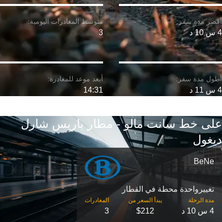
4 س 10 د
3
4 س 11 د
14:31
على خط سانت مالو - مطار باريس شارل
ديغول
BeNe
تغییرواحدة محطة في القطار
مدة الرحلة
4 س 10 د
$212
3