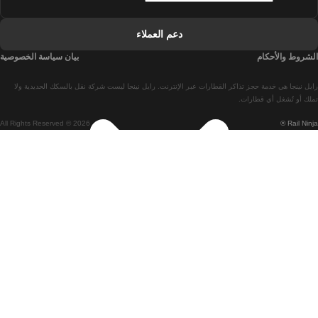
قطارات من فارو إلى لشبونة
دعم العملاء
قطارات من لشبونة إلى كويمبرا
الشروط والأحكام
بيان سياسة الخصوصية
قطارات من كويمبرا إلى لشبونة
رايل نينجا هي خدمة حجز تذاكر القطارات عبر الإنترنت. رايل نينجا ليست شركة نقل بالسكك الحديدية ولا
قطارات من برشلونة إلى مدريد
تملك أو تُشغل أي قطارات.
All Rights Reserved © 2026
Rail Ninja ®
قطارات من مدريد إلى برشلونة
قطارات من برشلونة إلى فالنسيا
قطارات من فالنسيا إلى برشلونة
قطارات من باريس إلى برشلونة
قطارات من برشلونة إلى إشبيلية
قطارات من برشلونة إلى باريس
قطارات من إشبيلية إلى برشلونة
قطارات من فلورنسا إلى روما