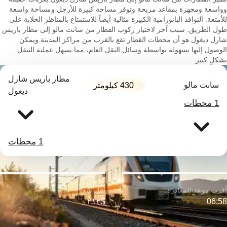
وواسعة ومجهزة بمقاعد مريحة وتوفر مساحة كبيرة للأرجل ومساحة واسعة
للأمتعة. النوافذ البانورامية الكبيرة مثالية أيضاً للاستمتاع بالمناظر الخلابة على
طول الطريق. سبب آخر لاختيار ركوب القطار من سانت مالو إلى مطار باريس
شارل ديغول هو أن محطات القطار تقع بالقرب من مراكز المدينة ويمكن
الوصول إليها بسهولة بواسطة وسائل النقل العام، مما يسهل عملية التنقل
بشكلٍ كبير.
مطار باريس شارل
سانت مالو
430 كيلومتر
ديغول
1 محطات
1 محطات
$٢١٢
06:58