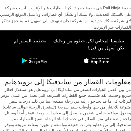
خدمة Rail Ninja هي خدمة حجز تذاكر القطارات عبر الإنترنت. ليست شركة
نقل بالسكك الحديدية، ولا تملك أو تشغّل أي قطارات، ولا تمثل الموقع الرسمي
لأي شركة سكك حديدية. إنها شركة تجارية تهدف إلى تسهيل عملية حجز تذاكر
القطارات عبر الإنترنت.
تطبيقنا المجاني لكل خطوة من رحلتك — تخطيط السفر لم
يكن أسهل من قبل!
معلومات القطار من ‎ساندفيكا إلى ‎تروندهايم
من بين أفضل الخيارات للسفر من ساندفيكا إلى تروندهايم هو استقلال قطار
سريع وحديث. لقد صُممت جميع القطارات السريعة التي تعمل بين المدن لتوفر
للركاب كل ما قد يحتاجون إليه في رحلة ممتعة، بما في ذلك درجات سفر
متنوعة للاختيار من بينها وأوقات سفر سريعة (تستغرق الرحلة حوالي ساعات)
وجدول مواعيد شامل يتضمن ما يصل إلى مغادرات يومية. تتوفر أيضاً وسائل
راحة رائعة على متن القطار في خدمتك أثناء الرحلة. تتميز القطارات من
ساندفيكا إلى تروندهايم بعربات خفيفة وواسعة ومجهزة بمقاعد مريحة وتوفر
مساحة كبيرة للأرجل ومساحة واسعة للأمتعة. النوافذ البانورامية الكبيرة مثالية