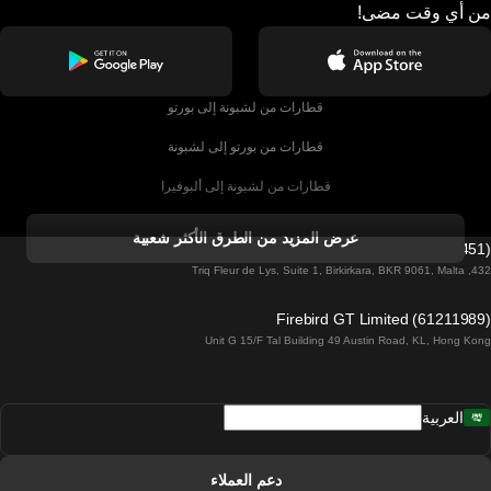
من أي وقت مضى!
قطارات من لشبونة إلى بورتو
قطارات من بورتو إلى لشبونة
قطارات من لشبونة إلى ألبوفيرا
قطارات من ألبوفيرا إلى لشبونة
عرض المزيد من الطرق الأكثر شعبية
Firebird GT Limited (OC 1451)
قطارات من لشبونة إلى لاغوس
432, Triq Fleur de Lys, Suite 1, Birkirkara, BKR 9061, Malta
قطارات من لاغوس إلى لشبونة
Firebird GT Limited (61211989)
Unit G 15/F Tal Building 49 Austin Road, KL, Hong Kong
قطارات من لشبونة إلى مدريد
قطارات من مدريد إلى لشبونة
العربية
قطارات من لشبونة إلى فارو
قطارات من فارو إلى لشبونة
دعم العملاء