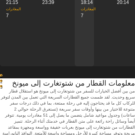
21:15
23:39
18:14
20:14
‎المغادرات
‎المغادرات
7
7
1
معلومات القطار من ‎شتوتغارت إلى ‎ميونخ
2
3
من بين أفضل الخيارات للسفر من شتوتغارت إلى ميونخ هو استقلال قطار
سريع وحديث. لقد صُممت جميع القطارات السريعة التي تعمل بين المدن لتوفر
للركاب كل ما قد يحتاجون إليه في رحلة ممتعة، بما في ذلك درجات سفر
متنوعة للاختيار من بينها وأوقات سفر سريعة (تستغرق الرحلة حوالي 2
ساعات) وجدول مواعيد شامل يتضمن ما يصل إلى 51 مغادرات يومية. تتوفر
أيضاً وسائل راحة رائعة على متن القطار في خدمتك أثناء الرحلة. تتميز
القطارات من شتوتغارت إلى ميونخ بعربات خفيفة وواسعة ومجهزة بمقاعد
مريحة وتوفر مساحة كبيرة للأرجل ومساحة واسعة للأمتعة. النوافذ البانورامية