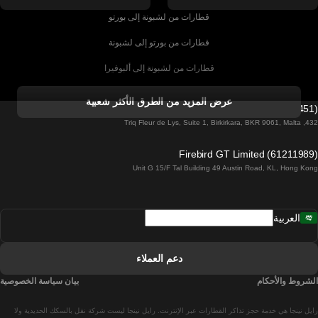
قطارات من لشبونة إلى بورتو
قطارات من بورتو إلى لشبونة
قطارات من لشبونة إلى ألبوفيرا
قطارات من ألبوفيرا إلى لشبونة
عرض المزيد من الطرق الأكثر شعبية
Firebird GT Limited (OC 1451)
قطارات من لشبونة إلى لاغوس
432, Triq Fleur de Lys, Suite 1, Birkirkara, BKR 9061, Malta
قطارات من لاغوس إلى لشبونة
Firebird GT Limited (61211989)
Unit G 15/F Tal Building 49 Austin Road, KL, Hong Kong
قطارات من لشبونة إلى مدريد
قطارات من مدريد إلى لشبونة
العربية
قطارات من لشبونة إلى فارو
قطارات من فارو إلى لشبونة
دعم العملاء
قطارات من لشبونة إلى كويمبرا
الشروط والأحكام
بيان سياسة الخصوصية
قطارات من كويمبرا إلى لشبونة
رايل نينجا هي خدمة حجز تذاكر القطارات عبر الإنترنت. رايل نينجا ليست شركة نقل بالسكك الحديدية ولا