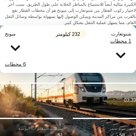
الكبيرة مثالية أيضاً للاستمتاع بالمناظر الخلابة على طول الطريق. سبب آخر
لاختيار ركوب القطار من شتوتغارت إلى ميونخ هو أن محطات القطار تقع
بالقرب من مراكز المدينة ويمكن الوصول إليها بسهولة بواسطة وسائل النقل
العام، مما يسهل عملية التنقل بشكلٍ كبير.
شتوتغارت
ميونخ
232 كيلومتر
1 محطات
6 محطات
$١٩٦
03:39
1 س 58 د
51