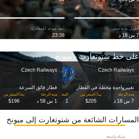
7 س 18 د
23:39
على خط شتوتغارت - ميونخ
Czech Railways
Czech Railways
تغییرواحدة محطة في القطار
قطار فائق السرعة
مدة الرحلة
مدة الرحلة
7 س 18 د
$205
1
1 س 58 د
$196
المسارات الشائعة من شتوتغارت إلى ميونخ
شبكة واسعة