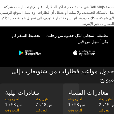
خدمة Rail Ninja هي خدمة حجز تذاكر القطارات عبر الإنترنت. ليست شركة
نقل بالسكك الحديدية، ولا تملك أو تشغّل أي قطارات، ولا تمثل الموقع الرسمي
لأي شركة سكك حديدية. إنها شركة تجارية تهدف إلى تسهيل عملية حجز تذاكر
القطارات عبر الإنترنت.
تطبيقنا المجاني لكل خطوة من رحلتك — تخطيط السفر لم
يكن أسهل من قبل!
جدول مواعيد قطارات من شتوتغارت إلى
ميونخ
مغادرات المساء
مغادرات ليلية
‎أطول رحلة
‎أسرع رحلة
‎أطول رحلة
‎أسرع رحلة
س 15 د
1 س 58 د
7 س 18 د
1 س 58 د
‎أبعد وقت
‎أقرب وقت
‎أبعد وقت
‎أقرب وقت