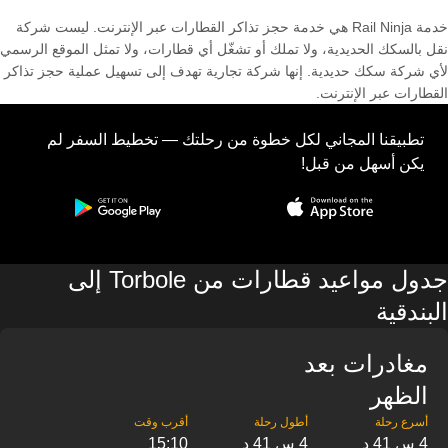
خدمة Rail Ninja هي خدمة حجز تذاكر القطارات عبر الإنترنت. ليست شركة
نقل بالسكك الحديدية، ولا تملك أو تشغّل أي قطارات، ولا تمثل الموقع الرسمي
لأي شركة سكك حديدية. إنها شركة تجارية تهدف إلى تسهيل عملية حجز تذاكر
القطارات عبر الإنترنت.
تطبيقنا المجاني لكل خطوة من رحلتك — تخطيط السفر لم
يكن أسهل من قبل!
جدول مواعيد قطارات من Torbole إلى
البندقية
مغادرات بعد
الظهر
4 س 41 د
4 س 41 د
15:10