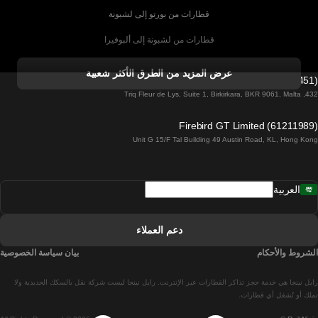
قطارات من بورتو إلى لشبونة
قطارات من لشبونة إلى ألبوفيرا
قطارات من ألبوفيرا إلى لشبونة
عرض المزيد من الطرق الأكثر شعبية
Firebird GT Limited (OC 1451)
قطارات من لشبونة إلى لاغوس
432, Triq Fleur de Lys, Suite 1, Birkirkara, BKR 9061, Malta
قطارات من لاغوس إلى لشبونة
Firebird GT Limited (61211989)
Unit G 15/F Tal Building 49 Austin Road, KL, Hong Kong
قطارات من لشبونة إلى مدريد
قطارات من مدريد إلى لشبونة
العربية
قطارات من لشبونة إلى فارو
قطارات من فارو إلى لشبونة
دعم العملاء
قطارات من لشبونة إلى كويمبرا
الشروط والأحكام
بيان سياسة الخصوصية
قطارات من كويمبرا إلى لشبونة
رايل نينجا هي خدمة حجز تذاكر القطارات عبر الإنترنت. رايل نينجا ليست شركة نقل بالسكك الحديدية ولا
قطارات من برشلونة إلى مدريد
تملك أو تُشغل أي قطارات.