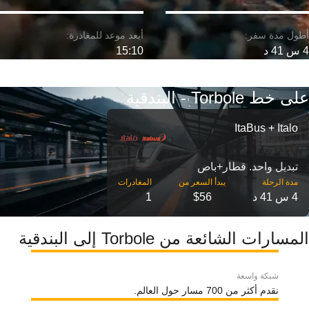
4 س 41 د
15:10
على خط Torbole - البندقية
ItaBus + Italo
تبديل واحد. قطار+باص
مدة الرحلة
4 س 41 د
$56
1
المسارات الشائعة من Torbole إلى البندقية
شبكة واسعة
نقدم أكثر من 700 مسار حول العالم.