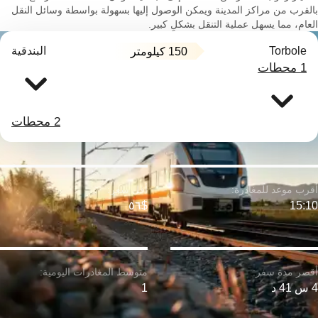
بالقرب من مراكز المدينة ويمكن الوصول إليها بسهولة بواسطة وسائل النقل
العام، مما يسهل عملية التنقل بشكلٍ كبير.
Torbole
البندقية
150 كيلومتر
1 محطات
2 محطات
$٥٦
15:10
4 س 41 د
1