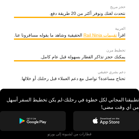
حجز مريح
نتحدث لغتك ونوفر أكثر من 20 طريقة دفع.
العربية
اقرأ
تقييمات Rail Ninja
الحقيقية وشاهد ما يقوله مسافرونا عنا.
تخطيط مرن
يمكنك حجز تذاكر القطار بسهولة قبل عام كامل.
دعم بشري حقيقي
تحتاج مساعدة؟ تواصل مع دعم العملاء قبل رحلتك أو خلالها.
تطبيقنا المجاني لكل خطوة في رحلتك-لم يكن تخطيط السفر أسهل
من أي وقت مضى!
قطارات من لشبونة إلى بورتو