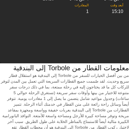
1
15:10
معلومات القطار من ‎Torbole إلى ‎البندقية
من بين أفضل الخيارات للسفر من Torbole إلى البندقية هو استقلال قطار
سريع وحديث. لقد صُممت جميع القطارات السريعة التي تعمل بين المدن لتوفر
للركاب كل ما قد يحتاجون إليه في رحلة ممتعة، بما في ذلك درجات سفر
متنوعة للاختيار من بينها وأوقات سفر سريعة (تستغرق الرحلة حوالي 5
ساعات) وجدول مواعيد شامل يتضمن ما يصل إلى 1 مغادرات يومية. تتوفر
أيضاً وسائل راحة رائعة على متن القطار في خدمتك أثناء الرحلة. تتميز
القطارات من Torbole إلى البندقية بعربات خفيفة وواسعة ومجهزة بمقاعد
مريحة وتوفر مساحة كبيرة للأرجل ومساحة واسعة للأمتعة. النوافذ البانورامية
الكبيرة مثالية أيضاً للاستمتاع بالمناظر الخلابة على طول الطريق. سبب آخر
لاختيار ركوب القطار من Torbole إلى البندقية هو أن محطات القطار تقع