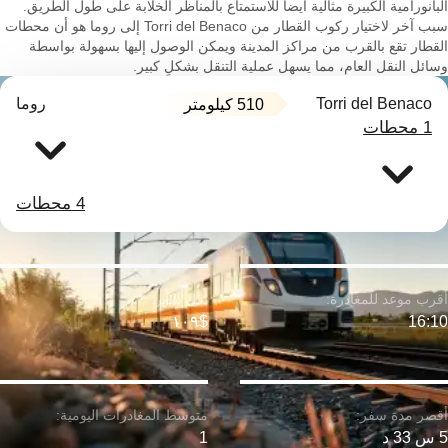
البانورامية الكبيرة مثالية أيضاً للاستمتاع بالمناظر الخلابة على طول الطريق.
سبب آخر لاختيار ركوب القطار من Torri del Benaco إلى روما هو أن محطات
القطار تقع بالقرب من مراكز المدينة ويمكن الوصول إليها بسهولة بواسطة
وسائل النقل العام، مما يسهل عملية التنقل بشكلٍ كبير.
Torri del Benaco
روما
510 كيلومتر
1 محطات
4 محطات
$١٠٩
16:10
5 س 33 د
1