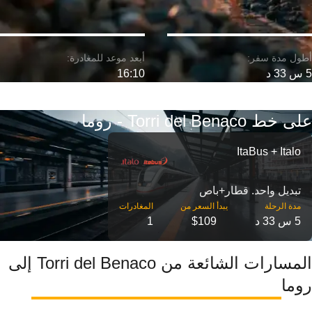
5 س 33 د
16:10
على خط Torri del Benaco - روما
ItaBus + Italo
تبديل واحد. قطار+باص
مدة الرحلة
5 س 33 د
$109
1
المسارات الشائعة من Torri del Benaco إلى
روما