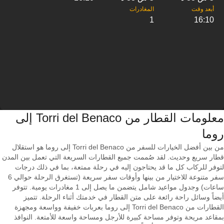
1
16:10
معلومات القطار من ‎Torri del Benaco إلى
من بين أفضل الخيارات للسفر من Torri del Benaco إلى روما هو استقلال
قطار سريع وحديث. لقد صُممت جميع القطارات السريعة التي تعمل بين المدن
لتوفر للركاب كل ما قد يحتاجون إليه في رحلة ممتعة، بما في ذلك درجات
سفر متنوعة للاختيار من بينها وأوقات سفر سريعة (تستغرق الرحلة حوالي 6
ساعات) وجدول مواعيد شامل يتضمن ما يصل إلى 1 مغادرات يومية. تتوفر
أيضاً وسائل راحة رائعة على متن القطار في خدمتك أثناء الرحلة. تتميز
القطارات من Torri del Benaco إلى روما بعربات خفيفة وواسعة ومجهزة
بمقاعد مريحة وتوفر مساحة كبيرة للأرجل ومساحة واسعة للأمتعة. النوافذ