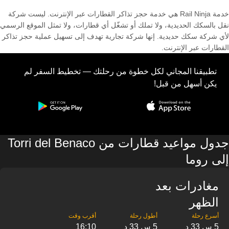
خدمة Rail Ninja هي خدمة حجز تذاكر القطارات عبر الإنترنت. ليست شركة
نقل بالسكك الحديدية، ولا تملك أو تشغّل أي قطارات، ولا تمثل الموقع الرسمي
لأي شركة سكك حديدية. إنها شركة تجارية تهدف إلى تسهيل عملية حجز تذاكر
القطارات عبر الإنترنت.
تطبيقنا المجاني لكل خطوة من رحلتك — تخطيط السفر لم
يكن أسهل من قبل!
جدول مواعيد قطارات من Torri del Benaco
إلى روما
مغادرات بعد
الظهر
5 س 33 د
5 س 33 د
16:10