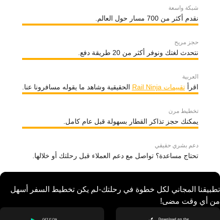
شبكة واسعة
نقدم أكثر من 700 مسار حول العالم.
حجز مريح
نتحدث لغتك ونوفر أكثر من 20 طريقة دفع.
العربية
اقرأ
تقييمات Rail Ninja
الحقيقية وشاهد ما يقوله مسافرونا عنا.
تخطيط مرن
يمكنك حجز تذاكر القطار بسهولة قبل عام كامل.
دعم بشري حقيقي
تحتاج مساعدة؟ تواصل مع دعم العملاء قبل رحلتك أو خلالها.
تطبيقنا المجاني لكل خطوة في رحلتك-لم يكن تخطيط السفر أسهل
من أي وقت مضى!