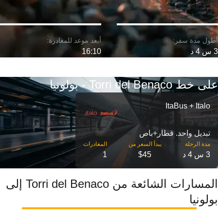
3 س 4 د
16:10
على خط Torri del Benaco - بولونيا
ItaBus + Italo
تبديل واحد. قطار+باص
مدة الرحلة
3 س 4 د
$45
1
المسارات الشائعة من Torri del Benaco إلى
بولونيا