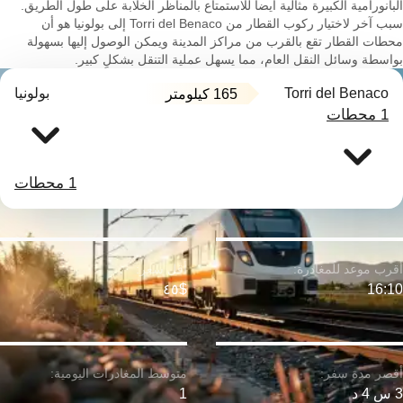
البانورامية الكبيرة مثالية أيضاً للاستمتاع بالمناظر الخلابة على طول الطريق.
سبب آخر لاختيار ركوب القطار من Torri del Benaco إلى بولونيا هو أن
محطات القطار تقع بالقرب من مراكز المدينة ويمكن الوصول إليها بسهولة
بواسطة وسائل النقل العام، مما يسهل عملية التنقل بشكلٍ كبير.
Torri del Benaco
بولونيا
165 كيلومتر
1 محطات
1 محطات
$٤٥
16:10
3 س 4 د
1