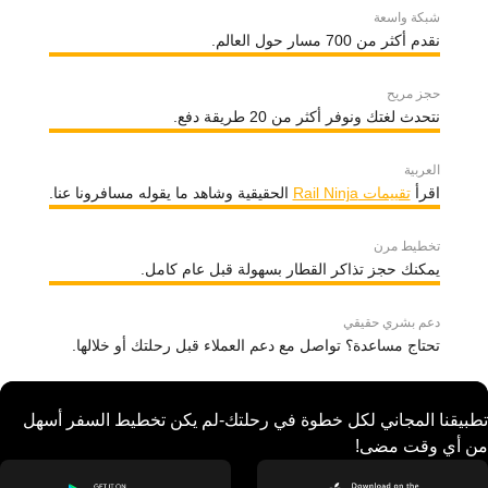
شبكة واسعة
نقدم أكثر من 700 مسار حول العالم.
حجز مريح
نتحدث لغتك ونوفر أكثر من 20 طريقة دفع.
العربية
اقرأ
تقييمات Rail Ninja
الحقيقية وشاهد ما يقوله مسافرونا عنا.
تخطيط مرن
يمكنك حجز تذاكر القطار بسهولة قبل عام كامل.
دعم بشري حقيقي
تحتاج مساعدة؟ تواصل مع دعم العملاء قبل رحلتك أو خلالها.
تطبيقنا المجاني لكل خطوة في رحلتك-لم يكن تخطيط السفر أسهل
من أي وقت مضى!