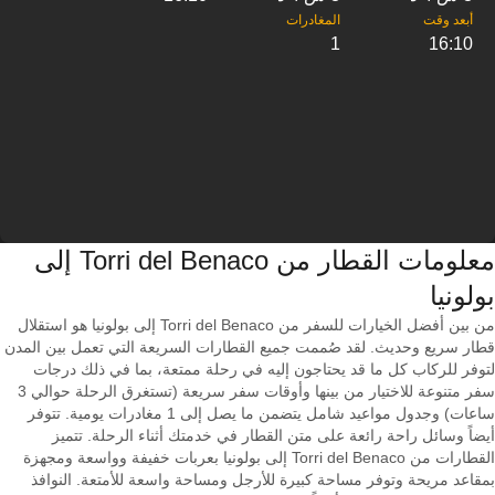
1
16:10
معلومات القطار من ‎Torri del Benaco إلى
من بين أفضل الخيارات للسفر من Torri del Benaco إلى بولونيا هو استقلال
قطار سريع وحديث. لقد صُممت جميع القطارات السريعة التي تعمل بين المدن
لتوفر للركاب كل ما قد يحتاجون إليه في رحلة ممتعة، بما في ذلك درجات
سفر متنوعة للاختيار من بينها وأوقات سفر سريعة (تستغرق الرحلة حوالي 3
ساعات) وجدول مواعيد شامل يتضمن ما يصل إلى 1 مغادرات يومية. تتوفر
أيضاً وسائل راحة رائعة على متن القطار في خدمتك أثناء الرحلة. تتميز
القطارات من Torri del Benaco إلى بولونيا بعربات خفيفة وواسعة ومجهزة
بمقاعد مريحة وتوفر مساحة كبيرة للأرجل ومساحة واسعة للأمتعة. النوافذ