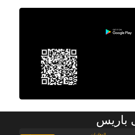
 باريس