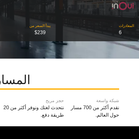
‎المغادرات
‎يبدأ السعر من
$239
6
المسار
شبكة واسعة
حجز مريح
نقدم أكثر من 700 مسار
نتحدث لغتك ونوفر أكثر من 20
حول العالم.
طريقة دفع.