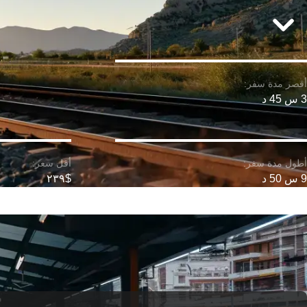
3 س 45 د
9 س 50 د
$٢٣٩