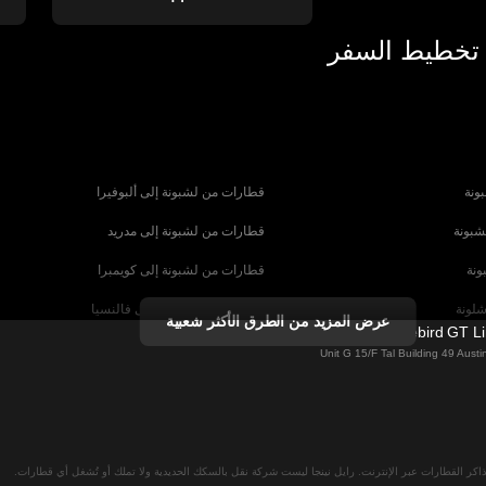
 تخطيط السفر
ونة
قطارات من لشبونة إلى ألبوفيرا
شبونة
قطارات من لشبونة إلى مدريد
ونة
قطارات من لشبونة إلى كويمبرا
شلونة
قطارات من برشلونة إلى فالنسيا
عرض المزيد من الطرق الأكثر شعبية
Firebird GT L
شبيلية
قطارات من برشلونة إلى باريس
Unit G 15/F Tal Building 49 Aus
رنسا
قطارات من روما إلى البندقية
ا
قطارات من روما إلى نابولي
لان
قطارات من فيينا إلى سالزبورغ
اكر القطارات عبر الإنترنت. رايل نينجا ليست شركة نقل بالسكك الحديدية ولا تملك أو تُشغل أي قطارات.