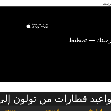
رنت.
 رحلتك — تخطيط
اعيد قطارات من تولون إلى