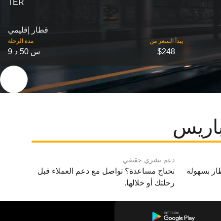
TER
قطار إقليمي
‎يبدأ السعر من
مدة الرحلة
$248
9 س 50 د
باريس
دعم بشري حقيقي
ار بسهولة
تحتاج مساعدة؟ تواصل مع دعم العملاء قبل
رحلتك أو خلالها.