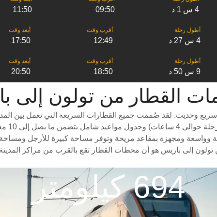
4 س 1 د
09:50
11:50
4 س 27 د
12:49
17:50
9 س 50 د
18:50
20:50
لقطار من ‎تولون إلى ‎باريس
ريع وحديث. لقد صُممت جميع القطارات السريعة التي تعمل بين المدن 
درجات سف
 وواسعة ومجهزة بمقاعد مريحة وتوفر مساحة كبيرة للأرجل ومساحة واسعة 
تولون إلى باريس هو أن محطات القطار تقع بالقرب من مراكز المدينة 
694 كيلومتر