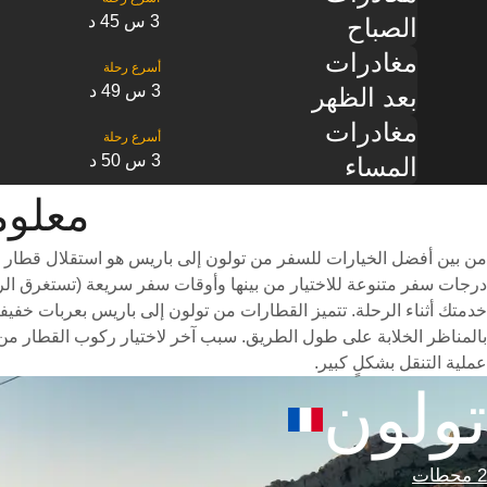
3 س 45 د
الصباح
مغادرات
3 س 49 د
بعد الظهر
مغادرات
3 س 50 د
المساء
معلومات ا
من بين أفضل الخيارات للسفر من تولون إلى باريس هو استقلال قطار س
خدمتك أثناء الرحلة. تتميز القطارات من تولون إلى باريس بعربات خفيفة
بالمناظر الخلابة على طول الطريق. سبب آخر لاختيار ركوب القطار من 
عملية التنقل بشكلٍ كبير.
تولون
2 محطات