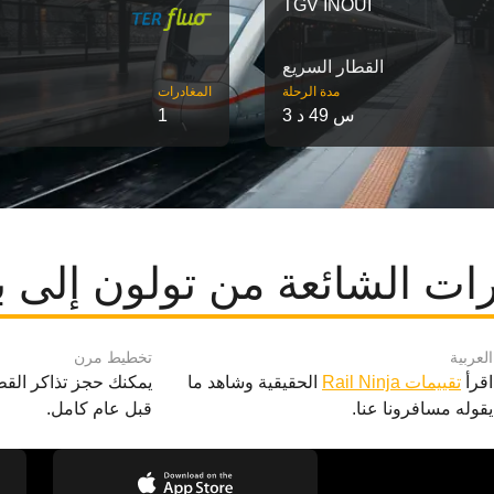
TGV INOUI
القطار السريع
مدة الرحلة
‎المغادرات
3 س 49 د
1
ات الشائعة من تولون إلى 
العربية
تخطيط مرن
اقرأ
تقييمات Rail Ninja
الحقيقية وشاهد ما
يمكنك حجز تذاكر القط
يقوله مسافرونا عنا.
قبل عام كامل.