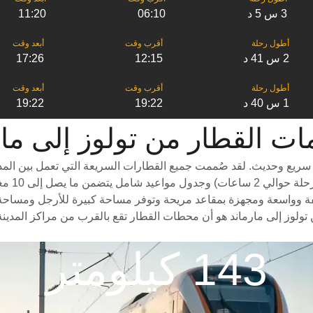
3 س 5 د
06:10
11:20
2 س 41 د
12:15
17:26
1 س 40 د
19:22
19:22
قطار من ‎تولوز إلى ‎مارماند
سريع وحديث. لقد صُممت جميع القطارات السريعة التي تعمل بين المدن
درجات سف
ة وواسعة ومجهزة بمقاعد مريحة وتوفر مساحة كبيرة للأرجل ومساحة واسعة
تولوز إلى مارماند هو أن محطات القطار تقع بالقرب من مراكز المدينة
143 كيلومتر