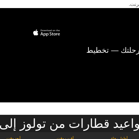
رنت.
 رحلتك — تخطيط
عيد قطارات من تولوز إلى 