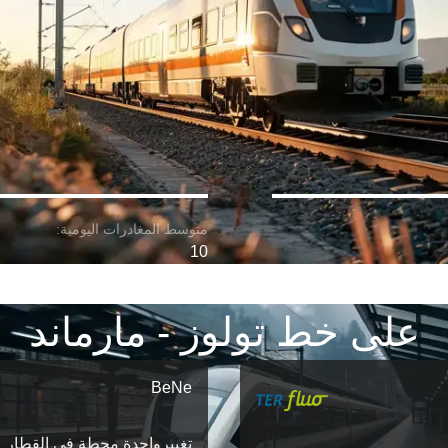
10
على خط تولوز - مارماند
BeNe
تغییرواحدة محطة في القطار