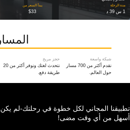
مدة الرحلة
1 س 39 د
$33
المسار
شبكة واسعة
حجز مريح
نقدم أكثر من 700 مسار
نتحدث لغتك ونوفر أكثر من 20
حول العالم.
طريقة دفع.
تطبيقنا المجاني لكل خطوة في رحلتك-لم يكن
أسهل من أي وقت مضى!