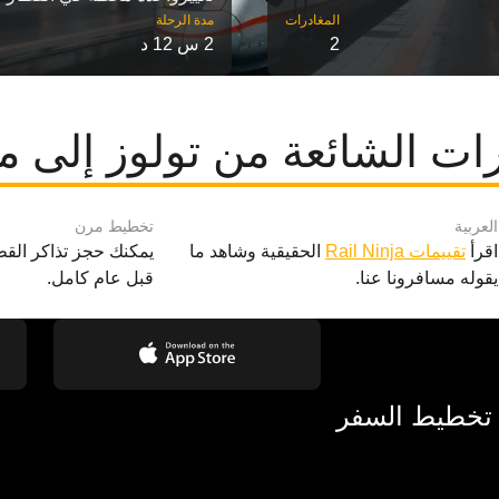
مدة الرحلة
2
2 س 12 د
ات الشائعة من تولوز إلى ما
العربية
تخطيط مرن
اقرأ
تقييمات Rail Ninja
الحقيقية وشاهد ما
يمكنك حجز تذاكر القط
يقوله مسافرونا عنا.
قبل عام كامل.
 تخطيط السفر