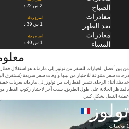
2 س 22 د
الصباح
مغادرات
1 س 39 د
بعد الظهر
مغادرات
1 س 40 د
المساء
معلومات ال
من بين أفضل الخيارات للسفر من تولوز إلى مارماند هو استقلال قطار 
خدمتك أثناء الرحلة. تتميز القطارات من تولوز إلى مارماند بعربات خفيف
بالمناظر الخلابة على طول الطريق. سبب آخر لاختيار ركوب القطار من 
عملية التنقل بشكلٍ كبير.
تولوز
1 محطات