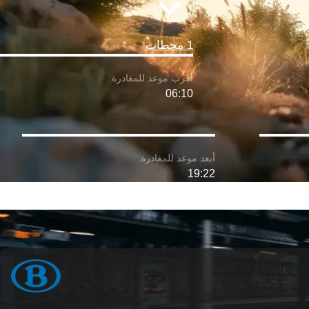
1 محطات
06:10
19:22