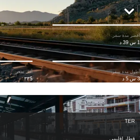
1 س 39 د
3 س 5 د
$٣٣
TER
قطار إقليمي