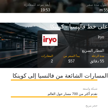
19:53
55 m
على خط فالنسيا - كوينكا
Iryo
القطار السريع
مدة الرحلة
55 دقائق
$57
2
المسارات الشائعة من فالنسيا إلى كوينكا
شبكة واسعة
نقدم أكثر من 700 مسار حول العالم.
حجز مريح