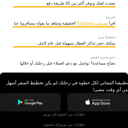
نتحدث لغتك ونوفر أكثر من 20 طريقة دفع.
العربية
اقرأ
تقييمات Rail Ninja
الحقيقية وشاهد ما يقوله مسافرونا عنا.
تخطيط مرن
يمكنك حجز تذاكر القطار بسهولة قبل عام كامل.
دعم بشري حقيقي
تحتاج مساعدة؟ تواصل مع دعم العملاء قبل رحلتك أو خلالها.
تطبيقنا المجاني لكل خطوة في رحلتك-لم يكن تخطيط السفر أسهل
من أي وقت مضى!
قطارات من لشبونة إلى بورتو
قطارات من بورتو إلى لشبونة