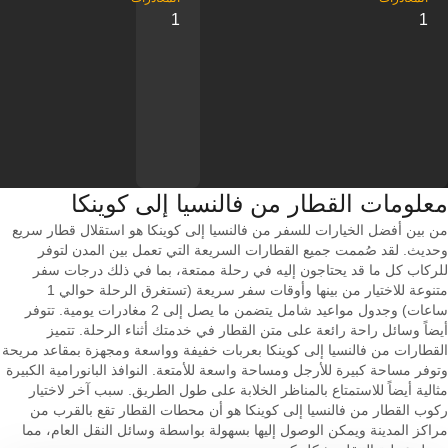
1
1
معلومات القطار من ‎فالنسيا إلى ‎كوينكا
من بين أفضل الخيارات للسفر من فالنسيا إلى كوينكا هو استقلال قطار سريع
وحديث. لقد صُممت جميع القطارات السريعة التي تعمل بين المدن لتوفر
للركاب كل ما قد يحتاجون إليه في رحلة ممتعة، بما في ذلك درجات سفر
متنوعة للاختيار من بينها وأوقات سفر سريعة (تستغرق الرحلة حوالي 1
ساعات) وجدول مواعيد شامل يتضمن ما يصل إلى 2 مغادرات يومية. تتوفر
أيضاً وسائل راحة رائعة على متن القطار في خدمتك أثناء الرحلة. تتميز
القطارات من فالنسيا إلى كوينكا بعربات خفيفة وواسعة ومجهزة بمقاعد مريحة
وتوفر مساحة كبيرة للأرجل ومساحة واسعة للأمتعة. النوافذ البانورامية الكبيرة
مثالية أيضاً للاستمتاع بالمناظر الخلابة على طول الطريق. سبب آخر لاختيار
ركوب القطار من فالنسيا إلى كوينكا هو أن محطات القطار تقع بالقرب من
مراكز المدينة ويمكن الوصول إليها بسهولة بواسطة وسائل النقل العام، مما