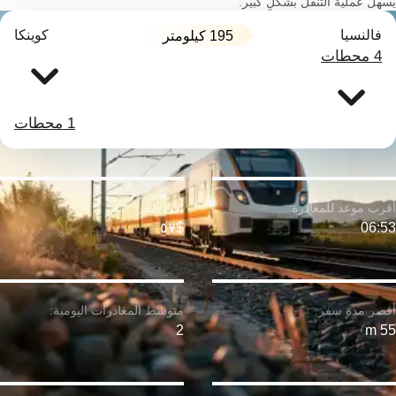
يسهل عملية التنقل بشكلٍ كبير.
فالنسيا
كوينكا
195 كيلومتر
4 محطات
1 محطات
$٥٧
06:53
2
55 m