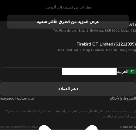
قطارات من لشبونة إلى ألبوفيرا
قطارات من ألبوفيرا إلى لشبونة
عرض المزيد من الطرق الأكثر شعبية
Firebird GT Limited (OC 1451)
قطارات من لشبونة إلى لاغوس
432, Triq Fleur de Lys, Suite 1, Birkirkara, BKR 9061, Malta
قطارات من لاغوس إلى لشبونة
Firebird GT Limited (61211989)
Unit G 15/F Tal Building 49 Austin Road, KL, Hong Kong
قطارات من لشبونة إلى مدريد
قطارات من مدريد إلى لشبونة
العربية
قطارات من لشبونة إلى فارو
قطارات من فارو إلى لشبونة
دعم العملاء
قطارات من لشبونة إلى كويمبرا
الشروط والأحكام
بيان سياسة الخصوصية
قطارات من كويمبرا إلى لشبونة
رايل نينجا هي خدمة حجز تذاكر القطارات عبر الإنترنت. رايل نينجا ليست شركة نقل بالسكك الحديدية ولا
قطارات من برشلونة إلى مدريد
تملك أو تُشغل أي قطارات.
All Rights Reserved © 2026
Rail Ninja ®
قطارات من مدريد إلى برشلونة