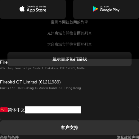
慶州市開往首爾的列車
光州廣域市開往首爾的列車
大邱廣域市開往首爾的列車
科克開往都柏林的列車
显示更多热门路线
Firebird GT Limited (OC 1451)
都柏林開往戈尔韦的列車
432, Triq Fleur de Lys, Suite 1, Birkirkara, BKR 9061, Malta
倫敦開往愛丁堡的列車
Firebird GT Limited (61211989)
Unit G 15/F Tal Building 49 Austin Road, KL, Hong Kong
羅馬開往拿坡里的列車
罗瓦涅米開往赫尔辛基的列車
简体中文
里斯本開往拉哥斯的列車
里斯本開往波多的列車
客户支持
里斯本開往科英布拉的列車
条款与条件
隐私政策声明