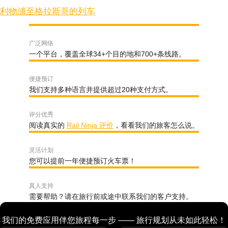
利物浦至格拉斯哥的列车
广泛网络
一个平台，覆盖全球34+个目的地和700+条线路。
便捷预订
我们支持多种语言并提供超过20种支付方式。
评分优秀
阅读真实的
Rail Ninja 评价
，看看我们的旅客怎么说。
灵活计划
您可以提前一年便捷预订火车票！
真人支持
需要帮助？请在旅行前或途中联系我们的客户支持。
我们的免费应用伴您旅程每一步 —— 旅行规划从未如此轻松！