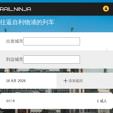
往返自利物浦的列车
出发城市
到达城市
16 8月 2026
添加返回
1
成人
旅行者