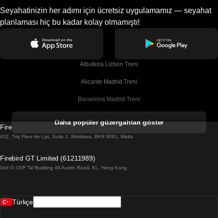
Seyahatinizin her adımı için ücretsiz uygulamamız — seyahat
planlaması hiç bu kadar kolay olmamıştı!
Albufeira Lizbon Treni
Alicante Madrid Treni
Barselona Madrid Treni
Barselona Malaga Treni
Daha popüler güzergahları göster
Firebird GT Limited (OC 1451)
Barselona Sevilla Treni
432, Triq Fleur de Lys, Suite 1, Birkirkara, BKR 9061, Malta
Barselona Valensiya Treni
Firebird GT Limited (61211989)
Unit G 15/F Tal Building 49 Austin Road, KL, Hong Kong
Belfast Dublin Treni
Bergen Oslo Treni
Türkçe
Berlin Prag Treni