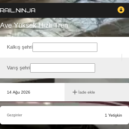
Ave Yüksek Hızlı Tren
Kalkış şehri
Varış şehri
14 Ağu 2026
İade ekle
1
Yetişkin
Gezginler