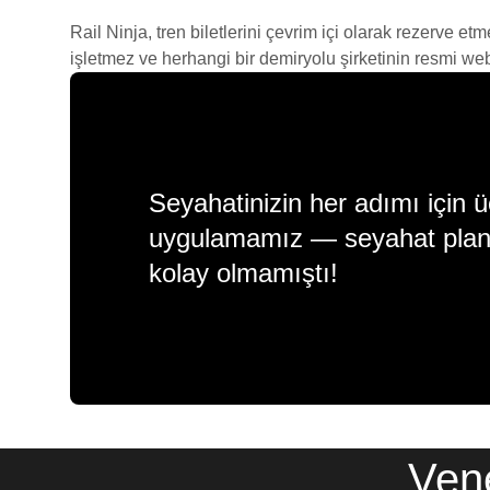
Rail Ninja, tren biletlerini çevrim içi olarak rezerve et
işletmez ve herhangi bir demiryolu şirketinin resmi web s
Seyahatinizin her adımı için ü
uygulamamız — seyahat plan
kolay olmamıştı!
Vene