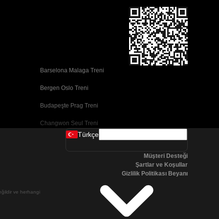
Barselona Malaga Treni
Bergen Oslo Treni
Budapeşte Prag Treni
Changwon Seul Treni
Türkçe
Cork Dublin Treni
Müşteri Desteği
Dublin Cork Treni
Şartlar ve Koşullar
Gizlilik Politikası Beyanı
Faro Porto Treni
değildir ve herhangi
Galway Dublin Treni
Göteborg Stokhholm Treni