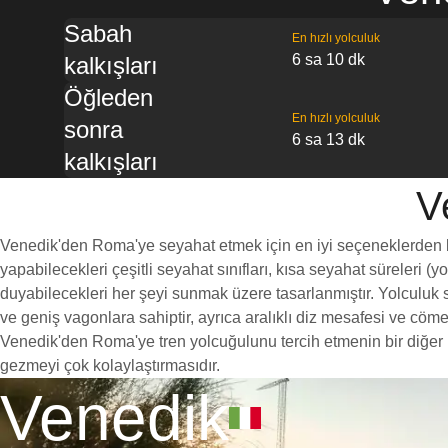
Sabah
En hızlı yolculuk
6 sa 10 dk
kalkışları
Öğleden
En hızlı yolculuk
sonra
6 sa 13 dk
kalkışları
V
Venedik'den Roma'ye seyahat etmek için en iyi seçeneklerden biri
yapabilecekleri çeşitli seyahat sınıfları, kısa seyahat süreleri (
duyabilecekleri her şeyi sunmak üzere tasarlanmıştır. Yolculuk sı
ve geniş vagonlara sahiptir, ayrıca aralıklı diz mesafesi ve c
Venedik'den Roma'ye tren yolcuğulunu tercih etmenin bir diğer ne
gezmeyi çok kolaylaştırmasıdır.
Venedik