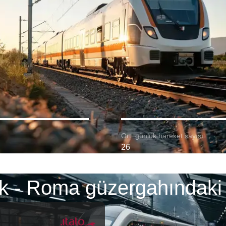
Ort. günlük hareket sayısı:
26
k - Roma güzergahındaki 