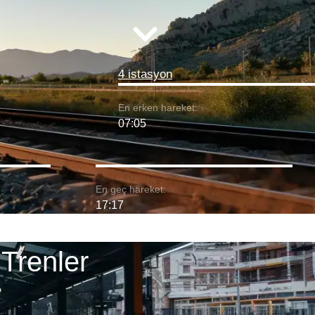
4 istasyon
En erken hareket:
07:05
En geç hareket:
17:17
Trenler