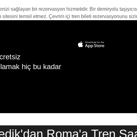
menizi sağlayan bir rezervasyon hizmetidir. Bir demiryolu taşıyıcıs
itesini temsil etmez. Çevrim içi tren bileti rezervasyonunu sizin i
cretsiz
lamak hiç bu kadar
dik'dan Roma'a Tren Saa