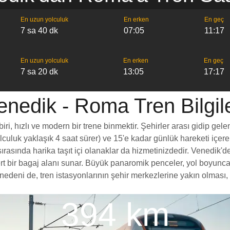
En uzun yolculuk
En erken
En geç
7 sa 40 dk
07:05
11:17
En uzun yolculuk
En erken
En geç
7 sa 20 dk
13:05
17:17
enedik - Roma Tren Bilgile
, hızlı ve modern bir trene binmektir. Şehirler arası gidip gelen
yolculuk yaklaşık 4 saat sürer) ve 15'e kadar günlük hareketi içer
rasında harika taşıt içi olanaklar da hizmetinizdedir. Venedik'de
ömert bir bagaj alanı sunar. Büyük panaromik penceler, yol boy
deni de, tren istasyonlarının şehir merkezlerine yakın olması, t
394 km