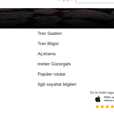
9.3 / 10, 63 değerle
Tren Saatleri
Tren Bilgisi
Açıklama
trenler Güzergahı
Popüler rotalar
İlgili seyahat bilgileri
En iyi mobil uyg