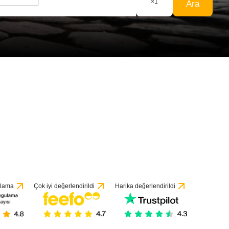
×
1
Ara
ndirmeye göre
ulama
Çok iyi değerlendirildi
Harika değerlendirildi