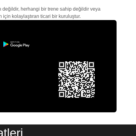
ı değildir, herhangi bir trene sahip değildir veya
çin kolaylaştıran ticari bir kuruluştur.
tleri