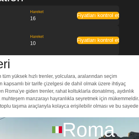
Hareket
Fiyatları kontrol et
16
Hareket
Fiyatları kontrol et
10
ri
 tüm yüksek hızlı trenler, yolculara, aralarından seçim
en kapsamlı bir tarife çizelgesi de dahil olmak üzere ihtiyaç
n Roma'ye giden trenler, rahat koltuklarla donatılmış, aydınlık
unca muhteşem manzarayı hayranlıkla seyretmek için mükemmeldir.
oplu taşıma araçlarıyla kolayca erişilebilir olması ve bu sayede
Roma