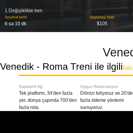
1 Değişiklikle tren
Seyahat tarihi
Başlangıç ​​fiyatı
6 sa 10 dk
$105
Vened
Venedik - Roma Treni ile ilgili
Ital
Kapsamlı Ağ
Uygun Rezervasyon
Tek platform, 34'den fazla
Dilinizi biliyoruz ve 20'd
yer, dünya çapında 700'den
fazla ödeme yöntemi
fazla rota.
sunuyoruz.