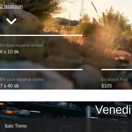
2 istasyon
En kısa seyahat süresi:
6 s 10 dk
En uzun seyahat süresi:
En düşük fiyat:
7 s 40 dk
$105
Venedi
Italo Treno