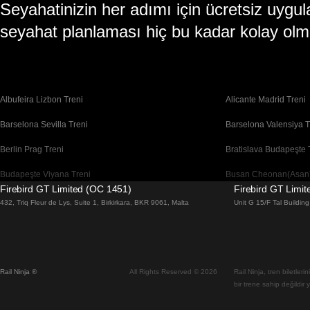
Seyahatinizin her adımı için ücretsiz uy
seyahat planlaması hiç bu kadar kolay olm
Albufeira Lizbon Treni
Alicante Madrid Treni
Barselona Sevilla Treni
Barselona Valensiya T
Berlin Prag Treni
Bratislava Budapeşte 
Budapeşte Viyana Treni
Busan Cheonan(Asan)
Firebird GT Limited (OC 1451)
Firebird GT Limi
Cheonan(Asan) Busan Treni
Coimbra Lizbon Treni
432, Triq Fleur de Lys, Suite 1, Birkirkara, BKR 9061, Malta
Unit G 15/F Tal Buildi
Daegu Seul Treni
Daejeon Seul Treni
Dublin Galway Treni
Edinburgh Londra Tre
Rail Ninja ®
All Rights Reserved © 2026
Rail Ninja, tren biletler
Flam Oslo Treni
Floransa Roma Treni
bir trene sahip değildir 
Gwangju Seul Treni
Gyeongju Seul Treni