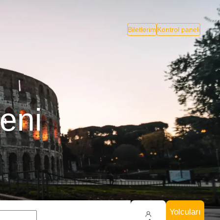
Biletlerim
Kontrol paneli
eni
Yolcuları