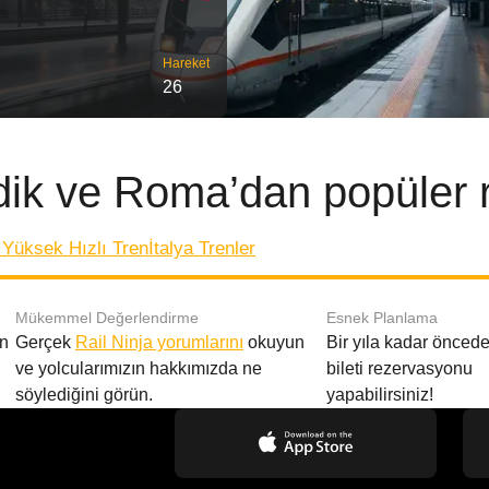
Hareket
26
ik ve Roma’dan popüler r
o Yüksek Hızlı Tren
İtalya Trenler
Mükemmel Değerlendirme
Esnek Planlama
en
Gerçek
Rail Ninja yorumlarını
okuyun
Bir yıla kadar öncede
ve yolcularımızın hakkımızda ne
bileti rezervasyonu
söylediğini görün.
yapabilirsiniz!