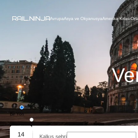
Avrupa
Asya ve Okyanusya
Amerika Kıtası
Ort
Ve
Bir Yön
Gidiş-Dönüş
14
Kalkış şehri