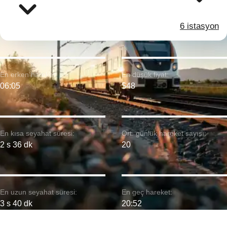
6 istasyon
En erken hareket:
En düşük fiyat:
06:05
$48
En kısa seyahat süresi:
Ort. günlük hareket sayısı:
2 s 36 dk
20
En uzun seyahat süresi:
En geç hareket:
3 s 40 dk
20:52