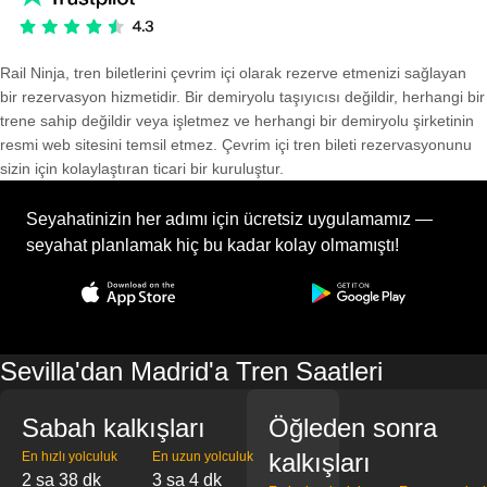
Rail Ninja, tren biletlerini çevrim içi olarak rezerve etmenizi sağlayan
bir rezervasyon hizmetidir. Bir demiryolu taşıyıcısı değildir, herhangi bir
trene sahip değildir veya işletmez ve herhangi bir demiryolu şirketinin
resmi web sitesini temsil etmez. Çevrim içi tren bileti rezervasyonunu
sizin için kolaylaştıran ticari bir kuruluştur.
Seyahatinizin her adımı için ücretsiz uygulamamız —
seyahat planlamak hiç bu kadar kolay olmamıştı!
Sevilla'dan Madrid'a Tren Saatleri
Sabah kalkışları
Öğleden sonra
kalkışları
En hızlı yolculuk
En uzun yolculuk
2 sa 38 dk
3 sa 4 dk