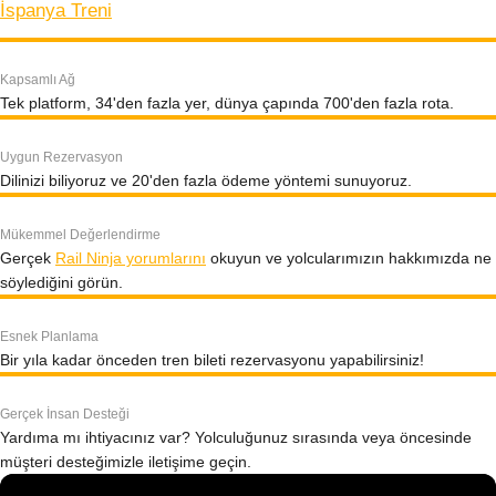
İspanya Treni
Kapsamlı Ağ
Tek platform, 34'den fazla yer, dünya çapında 700'den fazla rota.
Uygun Rezervasyon
Dilinizi biliyoruz ve 20'den fazla ödeme yöntemi sunuyoruz.
Mükemmel Değerlendirme
Gerçek
Rail Ninja yorumlarını
okuyun ve yolcularımızın hakkımızda ne
söylediğini görün.
Esnek Planlama
Bir yıla kadar önceden tren bileti rezervasyonu yapabilirsiniz!
Gerçek İnsan Desteği
Yardıma mı ihtiyacınız var? Yolculuğunuz sırasında veya öncesinde
müşteri desteğimizle iletişime geçin.