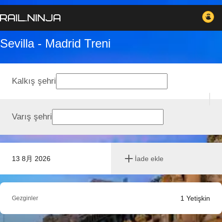
Sevilla - Madrid Treni
Kalkış şehri
Varış şehri
13 8月 2026
İade ekle
1
Yetişkin
Gezginler