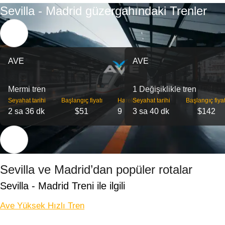
Sevilla - Madrid güzergahındaki Trenler
AVE
AVE
Mermi tren
1 Değişiklikle tren
Seyahat tarihi
Başlangıç ​​fiyatı
Hareket
Seyahat tarihi
Başlangıç ​​fiyat
2 sa 36 dk
$51
9
3 sa 40 dk
$142
Sevilla ve Madrid’dan popüler rotalar
Sevilla - Madrid Treni ile ilgili
Ave Yüksek Hızlı Tren