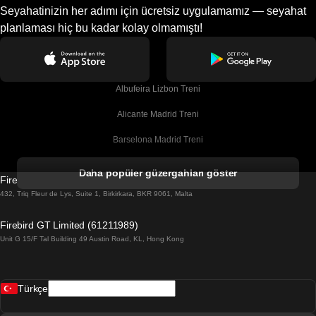
Seyahatinizin her adımı için ücretsiz uygulamamız — seyahat
planlaması hiç bu kadar kolay olmamıştı!
Albufeira Lizbon Treni
Alicante Madrid Treni
Barselona Madrid Treni
Barselona Malaga Treni
Daha popüler güzergahları göster
Firebird GT Limited (OC 1451)
Barselona Sevilla Treni
432, Triq Fleur de Lys, Suite 1, Birkirkara, BKR 9061, Malta
Barselona Valensiya Treni
Firebird GT Limited (61211989)
Unit G 15/F Tal Building 49 Austin Road, KL, Hong Kong
Belfast Dublin Treni
Bergen Oslo Treni
Türkçe
Berlin Prag Treni