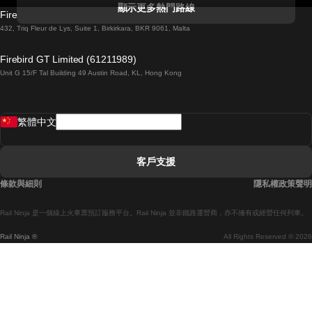
科克開往都柏林的列車
顯示更多熱門路線
Firebird GT Limited (OC 1451)
都柏林開往戈尔韦的列車
432, Triq Fleur de Lys, Suite 1, Birkirkara, BKR 9061, Malta
倫敦開往愛丁堡的列車
Firebird GT Limited (61211989)
Unit G 15/F Tal Building 49 Austin Road, KL, Hong Kong
羅馬開往拿坡里的列車
罗瓦涅米開往赫尔辛基的列車
繁體中文
里斯本開往拉哥斯的列車
里斯本開往波多的列車
客戶支援
里斯本開往科英布拉的列車
條款與細則
隱私權政策聲明
馬德里開往馬拉加的列車
Rail Ninja 是一個線上火車票預訂服務平台。Rail Ninja 並非鐵路運營商，亦不擁有或經營任何列車。
馬德里開往巴塞罗那的列車
Rail Ninja ®
All Rights Reserved © 2026
馬德里開往塞維亞的列車
馬德里開往阿利坎特的列車
馬拉加開往馬德里的列車