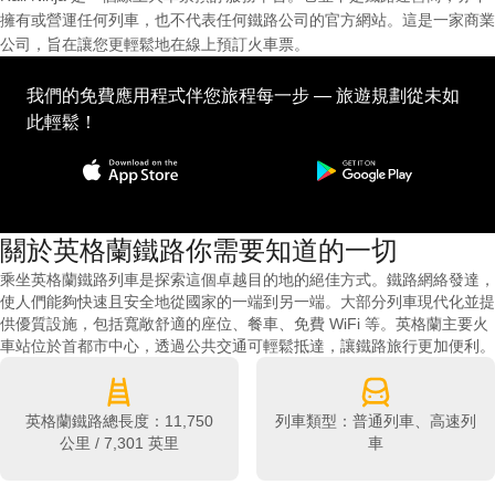
擁有或營運任何列車，也不代表任何鐵路公司的官方網站。這是一家商業
公司，旨在讓您更輕鬆地在線上預訂火車票。
我們的免費應用程式伴您旅程每一步 — 旅遊規劃從未如
此輕鬆！
關於英格蘭鐵路你需要知道的一切
乘坐英格蘭鐵路列車是探索這個卓越目的地的絕佳方式。鐵路網絡發達，
使人們能夠快速且安全地從國家的一端到另一端。大部分列車現代化並提
供優質設施，包括寬敞舒適的座位、餐車、免費 WiFi 等。英格蘭主要火
車站位於首都市中心，透過公共交通可輕鬆抵達，讓鐵路旅行更加便利。
英格蘭鐵路總長度：11,750
列車類型：普通列車、高速列
公里 / 7,301 英里
車