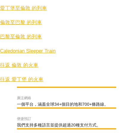
愛丁堡至倫敦 的列車
倫敦至巴黎 的列車
巴黎至倫敦 的列車
Caledonian Sleeper Train
往返 倫敦 的火車
往返 愛丁堡 的火車
廣泛網絡
一個平台，涵蓋全球34+個目的地和700+條路線。
便捷預訂
我們支持多種語言並提供超過20種支付方式。