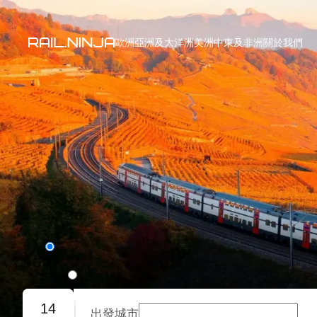
歐洲
亞洲及大洋洲
美洲
中東及非洲
關於我們
單行道
往返旅程
14
出發城市