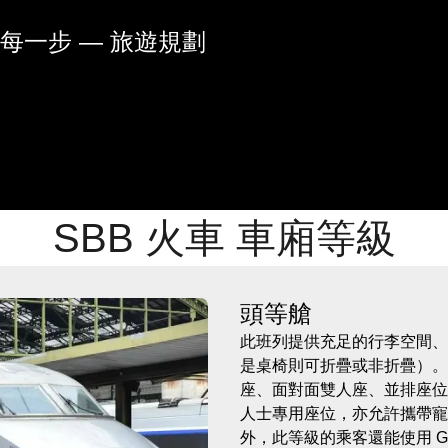
每一步 — 旅遊規劃
SBB 火車 車廂等級
頭等艙
此班列提供充足的行李空間、
是桌椅則可折疊或非折疊）。
座、面對面雙人座、並排座位以及
人士專用座位，亦允許攜帶寵
外，此等級的乘客還能使用 Gran