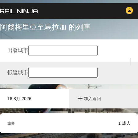
阿爾梅里亞至馬拉加 的列車
出發城市
抵達城市
16 8月 2026
加入返回
1
成人
旅客