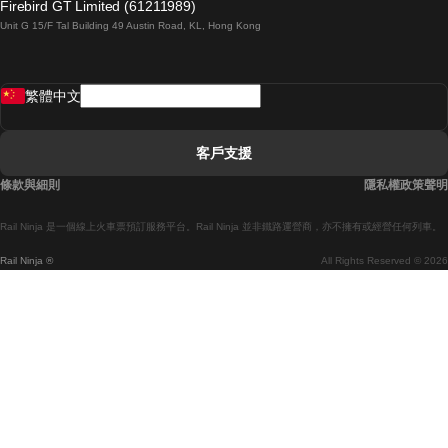
Firebird GT Limited (61211989)
Unit G 15/F Tal Building 49 Austin Road, KL, Hong Kong
羅馬開往拿坡里的列車
罗瓦涅米開往赫尔辛基的列車
繁體中文
里斯本開往拉哥斯的列車
里斯本開往波多的列車
客戶支援
里斯本開往科英布拉的列車
條款與細則
隱私權政策聲明
馬德里開往馬拉加的列車
Rail Ninja 是一個線上火車票預訂服務平台。Rail Ninja 並非鐵路運營商，亦不擁有或經營任何列車。
馬德里開往巴塞罗那的列車
Rail Ninja ®
All Rights Reserved © 2026
馬德里開往塞維亞的列車
馬德里開往阿利坎特的列車
馬拉加開往馬德里的列車
巴塞罗那開往馬德里的列車
巴塞罗那開往塞維亞的列車