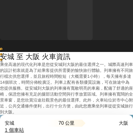
1
安城 至 大阪 火車資訊
2
3
乘坐高速的現代化列車是您從安城到大阪的最佳選擇之一。城際高速列車
的設計初衷就是為了給乘客提供所需要的愉快旅行體驗。列車擁有不同旅
行檔次供您選擇，並且旅程時間較短（大概需要1小時），每天擁有多達
14個班次，時間分佈較廣泛。列車上配有各類優質設施，可在旅途中為
您提供服務。從安城到大阪的列車擁有寬敞明亮的車廂，配備了舒適的座
椅，保證您擁有充足的腿部活動空間與行李放置區域。列車擁有寬闊的全
景車窗，是您欣賞沿途壯觀景色的最佳選擇。此外，火車站位於市中心附
近，公共交通條件便利，出行十分方便，由此您應乘坐列車從從安城旅行
到大阪。
70 公里
安城
大阪
1 個車站