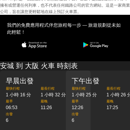
擁有或營運任何列車，也不代表任何鐵路公司的官方網站。這是一家商業
公司，旨在讓您更輕鬆地在線上預訂火車票。
我們的免費應用程式伴您旅程每一步 — 旅遊規劃從未如
此輕鬆！
安城 到 大阪 火車 時刻表
早晨出發
下午出發
最快行程
最長行程
最快行程
最長行程
1 小時 16 分
1 小時 32 分
1 小時 25 分
1 小時 26 
最早
最晚
最早
最晚
06:53
11:26
12:26
17:25
出發
出發
6
6