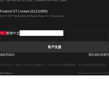
432, Triq Fleur de Lys, Suite 1, Birkirkara, BKR 9061, Malta
倫敦開往愛丁堡的列車
Firebird GT Limited (61211989)
Unit G 15/F Tal Building 49 Austin Road, KL, Hong Kong
羅馬開往拿坡里的列車
罗瓦涅米開往赫尔辛基的列車
繁體中文
里斯本開往拉哥斯的列車
里斯本開往波多的列車
客戶支援
里斯本開往科英布拉的列車
條款與細則
隱私權政策聲明
馬德里開往馬拉加的列車
Rail Ninja 是一個線上火車票預訂服務平台。Rail Ninja 並非鐵路運營商，亦不擁有或經營任何列車。
馬德里開往巴塞罗那的列車
Rail Ninja ®
All Rights Reserved © 2026
馬德里開往塞維亞的列車
馬德里開往阿利坎特的列車
馬拉加開往馬德里的列車
巴塞罗那開往馬德里的列車