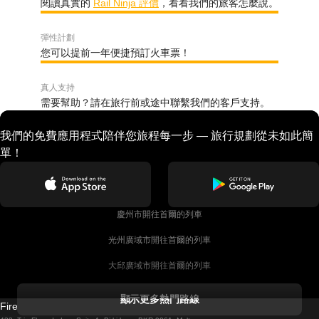
閱讀真實的
Rail Ninja 評價
，看看我們的旅客怎麼說。
彈性計劃
您可以提前一年便捷預訂火車票！
真人支持
需要幫助？請在旅行前或途中聯繫我們的客戶支持。
我們的免費應用程式陪伴您旅程每一步 — 旅行規劃從未如此簡
單！
慶州市開往首爾的列車
光州廣域市開往首爾的列車
大邱廣域市開往首爾的列車
科克開往都柏林的列車
顯示更多熱門路線
Firebird GT Limited (OC 1451)
都柏林開往戈尔韦的列車