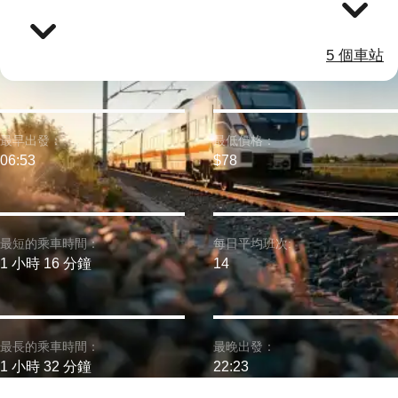
5 個車站
最早出發：
最低價格：
06:53
$78
最短的乘車時間：
每日平均班次:
1 小時 16 分鐘
14
最長的乘車時間：
最晚出發：
1 小時 32 分鐘
22:23