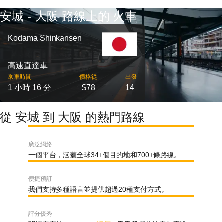
安城 - 大阪 路線上的 火車
Kodama Shinkansen
高速直達車
乘車時間
價格從
出發
1 小時 16 分
$78
14
從 安城 到 大阪 的熱門路線
廣泛網絡
一個平台，涵蓋全球34+個目的地和700+條路線。
便捷預訂
我們支持多種語言並提供超過20種支付方式。
評分優秀