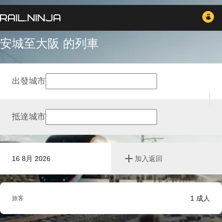
安城至大阪 的列車
出發城市
抵達城市
16 8月 2026
加入返回
1
成人
旅客