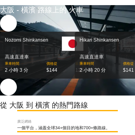
大阪 - 橫濱 路線上的 火車
Nozomi Shinkansen
Hikari Shinkansen
高速直達車
高速直達車
乘車時間
價格從
出發
乘車時間
價格從
2 小時 3 分
$144
128
2 小時 20 分
$141
從 大阪 到 橫濱 的熱門路線
廣泛網絡
一個平台，涵蓋全球34+個目的地和700+條路線。