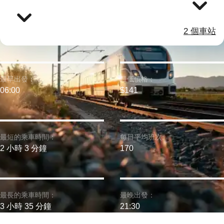
2 個車站
最早出發：
最低價格：
06:00
$141
最短的乘車時間：
每日平均班次:
2 小時 3 分鐘
170
最長的乘車時間：
最晚出發：
3 小時 35 分鐘
21:30