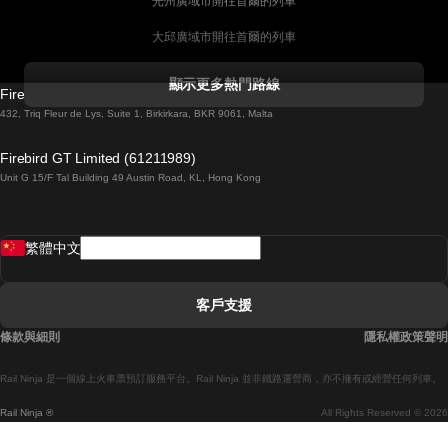
光州廣域市開往首爾的列車
大邱廣域市開往首爾的列車
科克開往都柏林的列車
顯示更多熱門路線
Firebird GT Limited (OC 1451)
都柏林開往戈尔韦的列車
432, Triq Fleur de Lys, Suite 1, Birkirkara, BKR 9061, Malta
倫敦開往愛丁堡的列車
Firebird GT Limited (61211989)
Unit G 15/F Tal Building 49 Austin Road, KL, Hong Kong
羅馬開往拿坡里的列車
罗瓦涅米開往赫尔辛基的列車
繁體中文
里斯本開往拉哥斯的列車
里斯本開往波多的列車
客戶支援
里斯本開往科英布拉的列車
條款與細則
隱私權政策聲明
馬德里開往馬拉加的列車
Rail Ninja 是一個線上火車票預訂服務平台。Rail Ninja 並非鐵路運營商，亦不擁有或經營任何列車。
馬德里開往巴塞罗那的列車
Rail Ninja ®
All Rights Reserved © 2026
馬德里開往塞維亞的列車