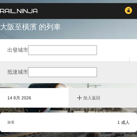
大阪至橫濱 的列車
出發城市
抵達城市
14 8月 2026
加入返回
1
成人
旅客