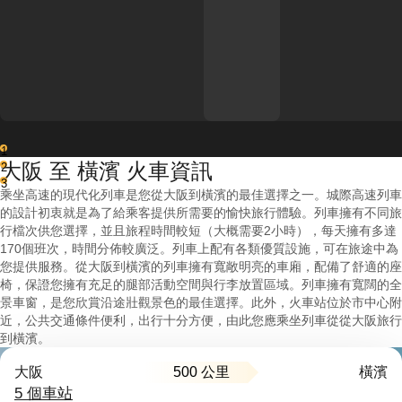
1
大阪 至 橫濱 火車資訊
2
3
乘坐高速的現代化列車是您從大阪到橫濱的最佳選擇之一。城際高速列車
的設計初衷就是為了給乘客提供所需要的愉快旅行體驗。列車擁有不同旅
行檔次供您選擇，並且旅程時間較短（大概需要2小時），每天擁有多達
170個班次，時間分佈較廣泛。列車上配有各類優質設施，可在旅途中為
您提供服務。從大阪到橫濱的列車擁有寬敞明亮的車廂，配備了舒適的座
椅，保證您擁有充足的腿部活動空間與行李放置區域。列車擁有寬闊的全
景車窗，是您欣賞沿途壯觀景色的最佳選擇。此外，火車站位於市中心附
近，公共交通條件便利，出行十分方便，由此您應乘坐列車從從大阪旅行
到橫濱。
500 公里
大阪
橫濱
5 個車站