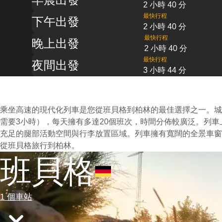
2 小時 40 分
最快行程
下午出發
2 小時 40 分
最快行程
晚上出發
2 小時 40 分
最快行程
夜間出發
3 小時 44 分
乘坐高速的現代化列車是您從班貝格到柏林的最佳選擇之一。城
需要3小時），每天擁有多達20個班次，時間分佈較廣泛。列
充足的腿部活動空間與行李放置區域。列車擁有寬闊的全景車窗
從班貝格旅行到柏林。
班貝格
1 個車站