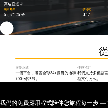
高速直達車
乘車時間
價格從
5 小時 25 分
$47
從
廣泛網絡
便捷預訂
一個平台，涵蓋全球34+個目的地和
我們支持多種語言
700+條路線。
種支付方式。
我們的免費應用程式陪伴您旅程每一步 —