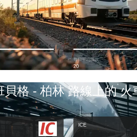
每日平均班次:
20
班貝格 - 柏林 路線上的 火
ICE