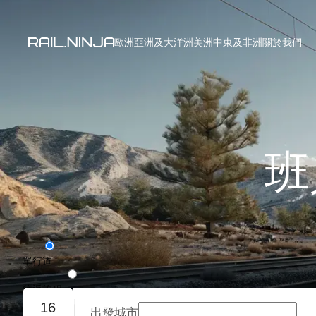
歐洲
亞洲及大洋洲
美洲
中東及非洲
關於我們
班
單行道
往返旅程
16
出發城市