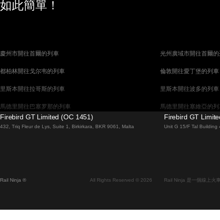
如此簡單！
慶州市開往首爾的列車
光州廣域市開往首爾的
都柏林開往戈尔韦的列車
倫敦開往愛丁堡的列車
里斯本開往拉哥斯的列車
里斯本開往波多的列車
馬德里開往巴塞罗那的列車
馬德里開往塞維亞的列
Firebird GT Limited (OC 1451)
Firebird GT Limit
巴塞罗那開往馬德里的列車
巴塞罗那開往塞維亞的
432, Triq Fleur de Lys, Suite 1, Birkirkara, BKR 9061, Malta
Unit G 15/F Tal Buildin
威尼斯開往羅馬的列車
柏林開往布拉格的列車
布拉提斯拉瓦開往布達佩斯的列車
维也纳開往布達佩斯的
首爾開往蔚山廣域市的列車
首爾開往大邱廣域市的
Rail Ninja ®
All Rights Reserved © 2026
Rail Ninja 是一個
阿利坎特開往馬德里的列車
愛丁堡開往倫敦的列車
中央車站開往弗拉姆的列車
中央車站開往斯德哥爾