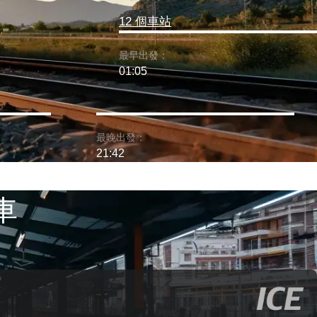
12 個車站
最早出發：
01:05
最晚出發：
21:42
車