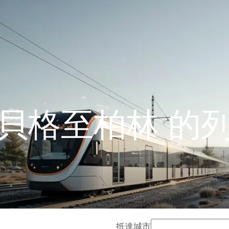
貝格至柏林 的
抵達城市