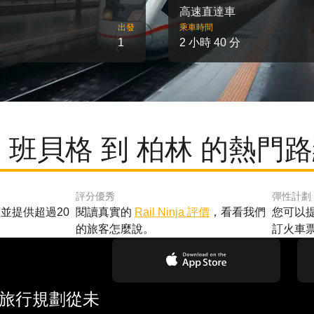
高速直達車
出發
乘車時間
1
2 小時 40 分
 班貝格 到 柏林 的熱門
評分優秀
彈性計劃
並提供超過20
閱讀真實的
Rail Ninja 評價
，看看我們
您可以
的旅客怎麼說。
訂火車
 旅行規劃從未