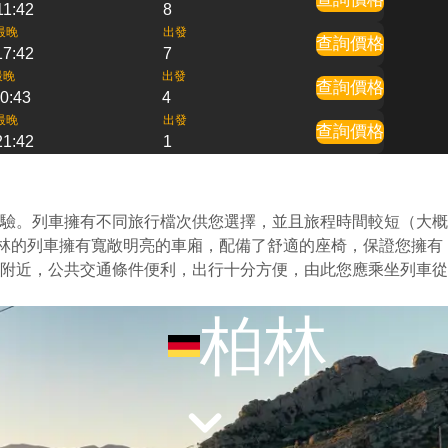
11:42
8
最晚
出發
查詢價格
17:42
7
最晚
出發
查詢價格
0:43
4
最晚
出發
查詢價格
21:42
1
驗。列車擁有不同旅行檔次供您選擇，並且旅程時間較短（大概
柏林的列車擁有寬敞明亮的車廂，配備了舒適的座椅，保證您擁有
附近，公共交通條件便利，出行十分方便，由此您應乘坐列車從
柏林