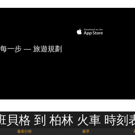
每一步 — 旅遊規劃
班貝格 到 柏林 火車 時刻
最長行程
最早