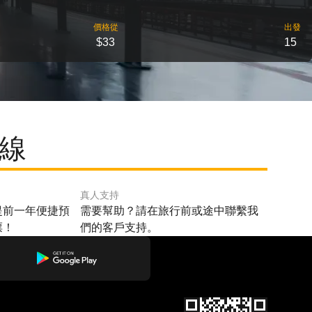
價格從
出發
$33
15
路線
真人支持
提前一年便捷預
需要幫助？請在旅行前或途中聯繫我
票！
們的客戶支持。