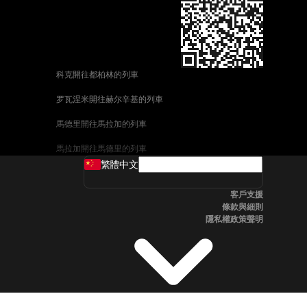
科克開往都柏林的列車
罗瓦涅米開往赫尔辛基的列車
馬德里開往馬拉加的列車
馬拉加開往馬德里的列車
繁體中文
威尼斯開往佛羅倫斯的列車
客戶支援
釜山開往首爾的列車
條款與細則
隱私權政策聲明
维也纳開往布拉格的列車
斯德哥爾摩開往哥本哈根的列車
中央車站開往卑尔根的列車
全州開往首爾的列車