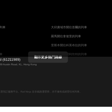
列車
大邱廣域市開往首爾的列車
羅馬開往拿坡里的列車
里斯本開往科英布拉的列車
車
馬德里開往阿利坎特的列車
顯示更多熱門路線
ed (61211989)
列車
巴塞罗那開往馬拉加的列車
g 49 Austin Road, KL, Hong Kong
釜山開往天安市的列車
列車
维也纳開往萨尔茨堡的列車
列車
首爾開往釜山的列車
線上火車票預訂服務平台。Rail Ninja 並非鐵路運營商，亦不擁有或經營任何列車。
哥德堡開往斯德哥爾摩的列車
摩的列車
萨尔茨堡開往维也纳的列車