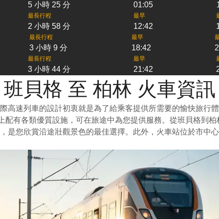
5 小時 25 分
01:05
最長行程
最早
2 小時 58 分
12:42
最長行程
最早
3 小時 9 分
18:42
2
最長行程
最早
3 小時 44 分
21:42
班貝格 至 柏林 火車資訊
際高速列車的設計初衷就是為了給乘客提供所需要的愉快旅行體
車上配有各類優質設施，可在旅途中為您提供服務。從班貝格到
，是您欣賞沿途壯觀景色的最佳選擇。此外，火車站位於市中心