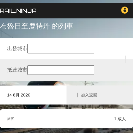
布魯日至鹿特丹 的列車
出發城市
抵達城市
14 8月 2026
加入返回
1
成人
旅客