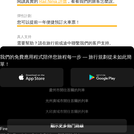
閱讀真實的
Rail Ninja 評價
，看看我們的旅客怎麼說。
彈性計劃
您可以提前一年便捷預訂火車票！
真人支持
需要幫助？請在旅行前或途中聯繫我們的客戶支持。
我們的免費應用程式陪伴您旅程每一步 — 旅行規劃從未如此簡
單！
慶州市開往首爾的列車
光州廣域市開往首爾的列車
大邱廣域市開往首爾的列車
科克開往都柏林的列車
顯示更多熱門路線
Firebird GT Limited (OC 1451)
都柏林開往戈尔韦的列車