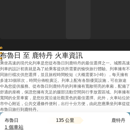
1
布魯日 至 鹿特丹 火車資訊
2
3
乘坐高速的現代化列車是您從布魯日到鹿特丹的最佳選擇之一。城際高速
列車的設計初衷就是為了給乘客提供所需要的愉快旅行體驗。列車擁有不
同旅行檔次供您選擇，並且旅程時間較短（大概需要3小時），每天擁有
多達33個班次，時間分佈較廣泛。列車上配有各類優質設施，可在旅途
中為您提供服務。從布魯日到鹿特丹的列車擁有寬敞明亮的車廂，配備了
舒適的座椅，保證您擁有充足的腿部活動空間與行李放置區域。列車擁有
寬闊的全景車窗，是您欣賞沿途壯觀景色的最佳選擇。此外，火車站位於
市中心附近，公共交通條件便利，出行十分方便，由此您應乘坐列車從從
布魯日旅行到鹿特丹。
135 公里
布魯日
鹿特丹
1 個車站