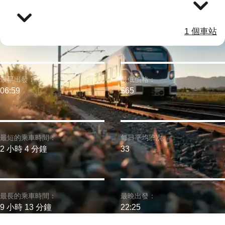
1 個車站
最早出發：
最低價格：
06:59
$65
最短的乘車時間：
每日平均班次:
2 小時 4 分鐘
33
最長的乘車時間：
最晚出發：
9 小時 13 分鐘
22:25