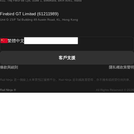
432, Triq Fleur de Lys, Suite 1, Birkirkara, BKR 9061, Malta
倫敦開往愛丁堡的列車
Firebird GT Limited (61211989)
Unit G 15/F Tal Building 49 Austin Road, KL, Hong Kong
羅馬開往拿坡里的列車
罗瓦涅米開往赫尔辛基的列車
繁體中文
里斯本開往拉哥斯的列車
里斯本開往波多的列車
客戶支援
里斯本開往科英布拉的列車
條款與細則
隱私權政策聲明
馬德里開往馬拉加的列車
Rail Ninja 是一個線上火車票預訂服務平台。Rail Ninja 並非鐵路運營商，亦不擁有或經營任何列車。
馬德里開往巴塞罗那的列車
Rail Ninja ®
All Rights Reserved © 2026
馬德里開往塞維亞的列車
馬德里開往阿利坎特的列車
馬拉加開往馬德里的列車
巴塞罗那開往馬德里的列車