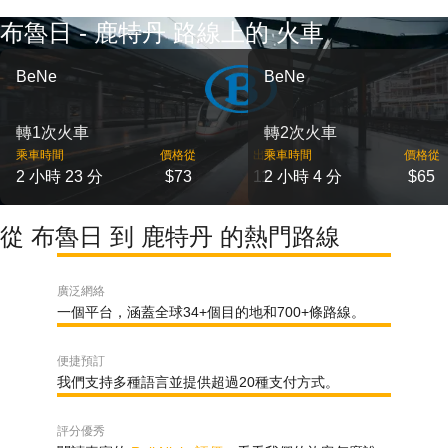
布魯日 - 鹿特丹 路線上的 火車
BeNe
BeNe
轉1次火車
轉2次火車
乘車時間
價格從
出發
乘車時間
價格從
2 小時 23 分
$73
11
2 小時 4 分
$65
從 布魯日 到 鹿特丹 的熱門路線
廣泛網絡
一個平台，涵蓋全球34+個目的地和700+條路線。
便捷預訂
我們支持多種語言並提供超過20種支付方式。
評分優秀