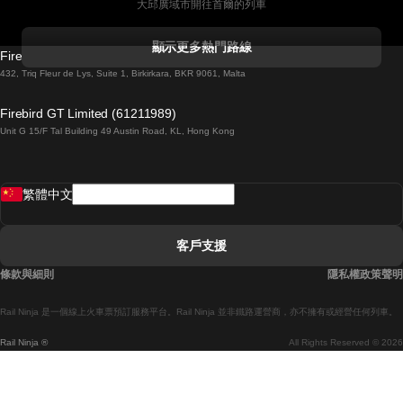
大邱廣域市開往首爾的列車
科克開往都柏林的列車
顯示更多熱門路線
Firebird GT Limited (OC 1451)
都柏林開往戈尔韦的列車
432, Triq Fleur de Lys, Suite 1, Birkirkara, BKR 9061, Malta
倫敦開往愛丁堡的列車
Firebird GT Limited (61211989)
Unit G 15/F Tal Building 49 Austin Road, KL, Hong Kong
羅馬開往拿坡里的列車
罗瓦涅米開往赫尔辛基的列車
繁體中文
里斯本開往拉哥斯的列車
里斯本開往波多的列車
客戶支援
里斯本開往科英布拉的列車
條款與細則
隱私權政策聲明
馬德里開往馬拉加的列車
Rail Ninja 是一個線上火車票預訂服務平台。Rail Ninja 並非鐵路運營商，亦不擁有或經營任何列車。
馬德里開往巴塞罗那的列車
Rail Ninja ®
All Rights Reserved © 2026
馬德里開往塞維亞的列車
馬德里開往阿利坎特的列車