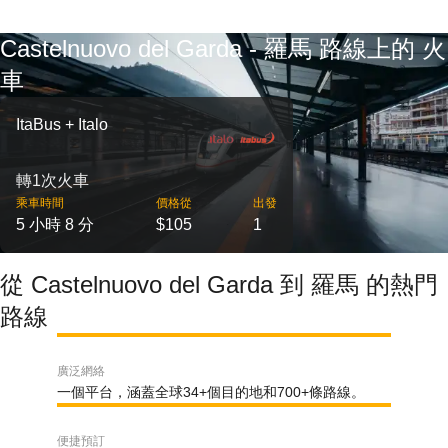
Castelnuovo del Garda - 羅馬 路線上的 火
車
ItaBus + Italo
轉1次火車
乘車時間
價格從
出發
5 小時 8 分
$105
1
從 Castelnuovo del Garda 到 羅馬 的熱門
路線
廣泛網絡
一個平台，涵蓋全球34+個目的地和700+條路線。
便捷預訂