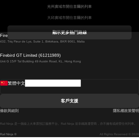
光州廣域市開往首爾的列車
大邱廣域市開往首爾的列車
科克開往都柏林的列車
顯示更多熱門路線
Firebird GT Limited (OC 1451)
都柏林開往戈尔韦的列車
432, Triq Fleur de Lys, Suite 1, Birkirkara, BKR 9061, Malta
倫敦開往愛丁堡的列車
Firebird GT Limited (61211989)
Unit G 15/F Tal Building 49 Austin Road, KL, Hong Kong
羅馬開往拿坡里的列車
罗瓦涅米開往赫尔辛基的列車
繁體中文
里斯本開往拉哥斯的列車
里斯本開往波多的列車
客戶支援
里斯本開往科英布拉的列車
條款與細則
隱私權政策聲明
馬德里開往馬拉加的列車
Rail Ninja 是一個線上火車票預訂服務平台。Rail Ninja 並非鐵路運營商，亦不擁有或經營任何列車。
馬德里開往巴塞罗那的列車
Rail Ninja ®
All Rights Reserved © 2026