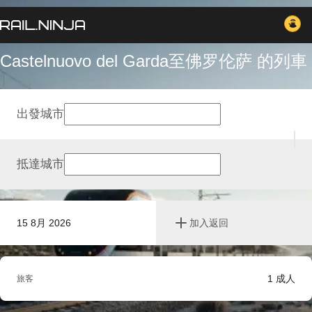
Castelnuovo del Garda至佛罗伦萨 的列車
出發城市
抵達城市
15 8月 2026
加入返回
1
成人
旅客