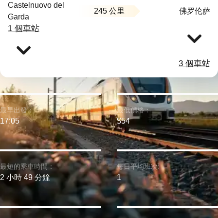
Castelnuovo del
245 公里
佛罗伦萨
Garda
1 個車站
3 個車站
最早出發：
最低價格：
17:05
$54
最短的乘車時間：
每日平均班次:
2 小時 49 分鐘
1