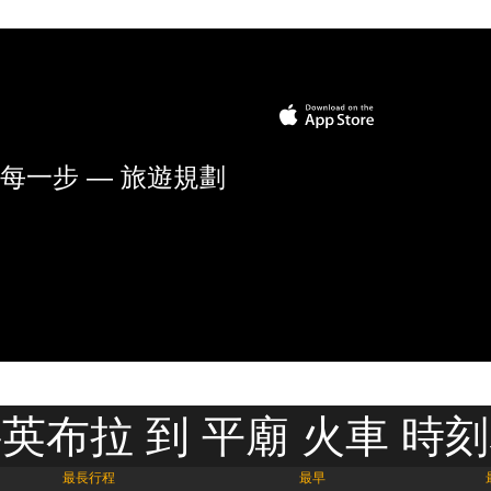
每一步 — 旅遊規劃
英布拉 到 平廟 火車 時
最長行程
最早