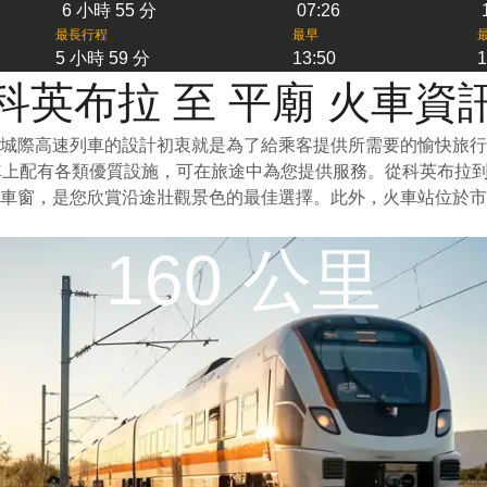
6 小時 55 分
07:26
最長行程
最早
5 小時 59 分
13:50
1
科英布拉 至 平廟 火車資
城際高速列車的設計初衷就是為了給乘客提供所需要的愉快旅行
車上配有各類優質設施，可在旅途中為您提供服務。從科英布拉
車窗，是您欣賞沿途壯觀景色的最佳選擇。此外，火車站位於市
160 公里