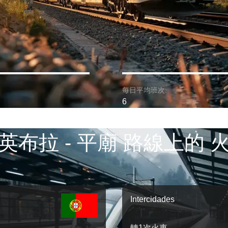
每日平均班次:
6
英布拉 - 平廟 路線上的 
Intercidades
轉1次火車