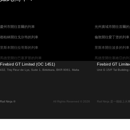
慶州市開往首爾的列車
光州廣域市開往首爾的
都柏林開往戈尔韦的列車
倫敦開往愛丁堡的列車
里斯本開往拉哥斯的列車
里斯本開往波多的列車
馬德里開往巴塞罗那的列車
馬德里開往塞維亞的列
Firebird GT Limited (OC 1451)
Firebird GT Limit
巴塞罗那開往馬德里的列車
巴塞罗那開往塞維亞的
432, Triq Fleur de Lys, Suite 1, Birkirkara, BKR 9061, Malta
Unit G 15/F Tal Buildin
威尼斯開往羅馬的列車
柏林開往布拉格的列車
布拉提斯拉瓦開往布達佩斯的列車
维也纳開往布達佩斯的
首爾開往蔚山廣域市的列車
首爾開往大邱廣域市的
Rail Ninja ®
All Rights Reserved © 2026
Rail Ninja 是一個
阿利坎特開往馬德里的列車
愛丁堡開往倫敦的列車
中央車站開往弗拉姆的列車
中央車站開往斯德哥爾