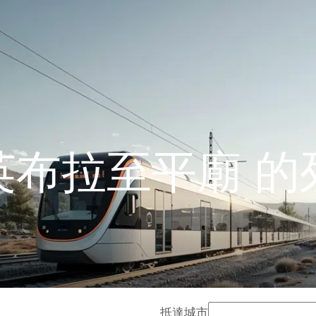
英布拉至平廟 的
抵達城市