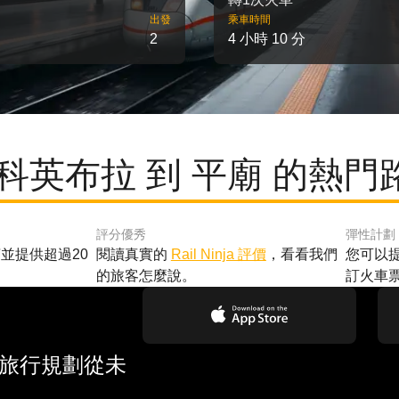
出發
乘車時間
2
4 小時 10 分
 科英布拉 到 平廟 的熱門
評分優秀
彈性計劃
並提供超過20
閱讀真實的
Rail Ninja 評價
，看看我們
您可以
的旅客怎麼說。
訂火車
 旅行規劃從未