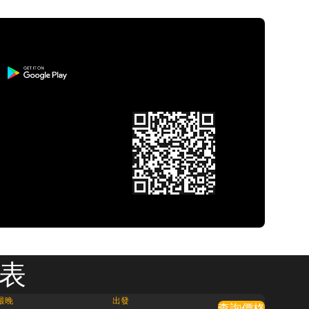
刻表
最晚
出發
查詢價格