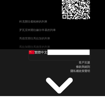
科克開往都柏林的列車
罗瓦涅米開往赫尔辛基的列車
馬德里開往馬拉加的列車
馬拉加開往馬德里的列車
繁體中文
威尼斯開往佛羅倫斯的列車
客戶支援
釜山開往首爾的列車
條款與細則
隱私權政策聲明
维也纳開往布拉格的列車
斯德哥爾摩開往哥本哈根的列車
中央車站開往卑尔根的列車
全州開往首爾的列車