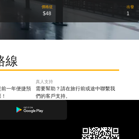
價格從
出發
$48
1
路線
真人支持
提前一年便捷預
需要幫助？請在旅行前或途中聯繫我
票！
們的客戶支持。