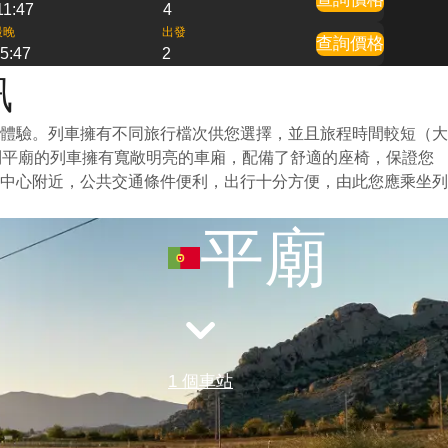
11:47
4
最晚
出發
查詢價格
5:47
2
訊
體驗。列車擁有不同旅行檔次供您選擇，並且旅程時間較短（大
到平廟的列車擁有寬敞明亮的車廂，配備了舒適的座椅，保證您
中心附近，公共交通條件便利，出行十分方便，由此您應乘坐列
平廟
1 個車站