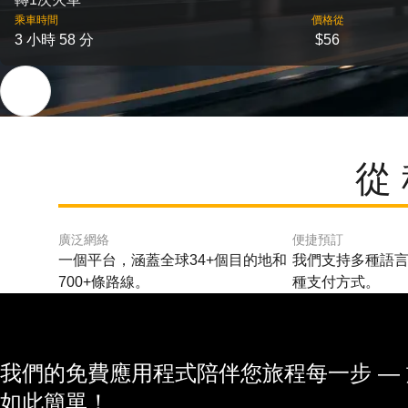
乘車時間
價格從
3 小時 58 分
$56
從
廣泛網絡
便捷預訂
一個平台，涵蓋全球34+個目的地和
我們支持多種語言
700+條路線。
種支付方式。
我們的免費應用程式陪伴您旅程每一步 —
如此簡單！