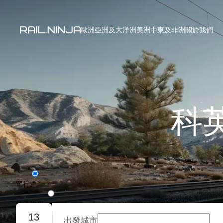
歐洲
亞洲及大洋洲
美洲
中東及非洲
關於我們
科
單行道
往返旅程
13
出發城市