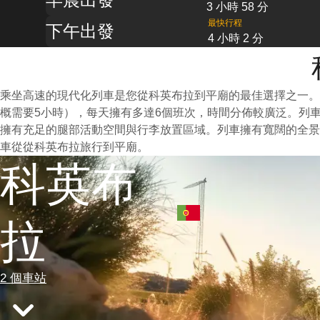
3 小時 58 分
最快行程
下午出發
4 小時 2 分
乘坐高速的現代化列車是您從科英布拉到平廟的最佳選擇之一。
概需要5小時），每天擁有多達6個班次，時間分佈較廣泛。列
擁有充足的腿部活動空間與行李放置區域。列車擁有寬闊的全景
車從從科英布拉旅行到平廟。
科英布
拉
2 個車站