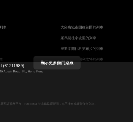
列車
大邱廣域市開往首爾的列車
羅馬開往拿坡里的列車
里斯本開往科英布拉的列車
車
馬德里開往阿利坎特的列車
顯示更多熱門路線
ed (61211989)
列車
巴塞罗那開往馬拉加的列車
g 49 Austin Road, KL, Hong Kong
釜山開往天安市的列車
列車
维也纳開往萨尔茨堡的列車
列車
首爾開往釜山的列車
線上火車票預訂服務平台。Rail Ninja 並非鐵路運營商，亦不擁有或經營任何列車。
哥德堡開往斯德哥爾摩的列車
摩的列車
萨尔茨堡開往维也纳的列車