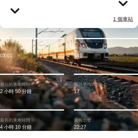
1 個車站
最早出發：
最低價格：
03:01
$41
最短的乘車時間：
每日平均班次:
2 小時 50 分鐘
17
最長的乘車時間：
最晚出發：
4 小時 10 分鐘
22:27