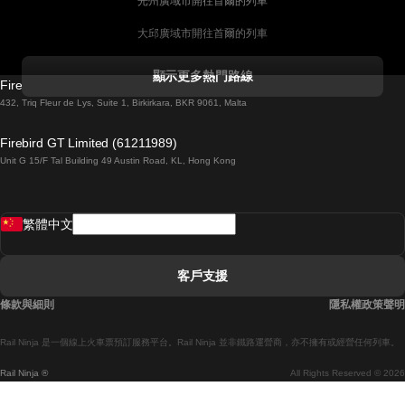
光州廣域市開往首爾的列車
大邱廣域市開往首爾的列車
科克開往都柏林的列車
顯示更多熱門路線
Firebird GT Limited (OC 1451)
都柏林開往戈尔韦的列車
432, Triq Fleur de Lys, Suite 1, Birkirkara, BKR 9061, Malta
倫敦開往愛丁堡的列車
Firebird GT Limited (61211989)
Unit G 15/F Tal Building 49 Austin Road, KL, Hong Kong
羅馬開往拿坡里的列車
罗瓦涅米開往赫尔辛基的列車
繁體中文
里斯本開往拉哥斯的列車
里斯本開往波多的列車
客戶支援
里斯本開往科英布拉的列車
條款與細則
隱私權政策聲明
馬德里開往馬拉加的列車
Rail Ninja 是一個線上火車票預訂服務平台。Rail Ninja 並非鐵路運營商，亦不擁有或經營任何列車。
馬德里開往巴塞罗那的列車
Rail Ninja ®
All Rights Reserved © 2026
馬德里開往塞維亞的列車