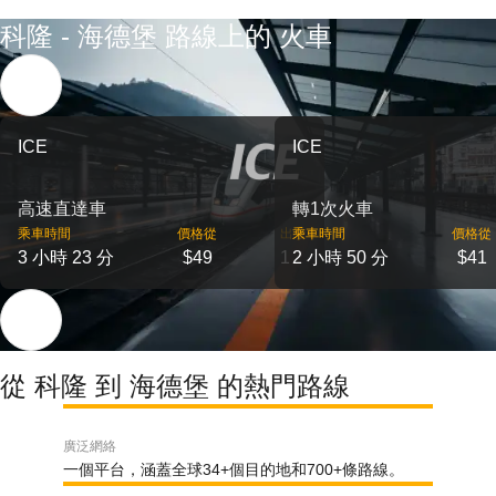
科隆 - 海德堡 路線上的 火車
ICE
ICE
高速直達車
轉1次火車
乘車時間
價格從
出發
乘車時間
價格從
3 小時 23 分
$49
1
2 小時 50 分
$41
從 科隆 到 海德堡 的熱門路線
廣泛網絡
一個平台，涵蓋全球34+個目的地和700+條路線。