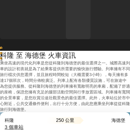
1
科隆 至 海德堡 火車資訊
2
3
乘坐高速的現代化列車是您從科隆到海德堡的最佳選擇之一。城際高速列
車的設計初衷就是為了給乘客提供所需要的愉快旅行體驗。列車擁有不同
旅行檔次供您選擇，並且旅程時間較短（大概需要3小時），每天擁有多
達17個班次，時間分佈較廣泛。列車上配有各類優質設施，可在旅途中
為您提供服務。從科隆到海德堡的列車擁有寬敞明亮的車廂，配備了舒適
的座椅，保證您擁有充足的腿部活動空間與行李放置區域。列車擁有寬闊
的全景車窗，是您欣賞沿途壯觀景色的最佳選擇。此外，火車站位於市中
心附近，公共交通條件便利，出行十分方便，由此您應乘坐列車從從科隆
旅行到海德堡。
250 公里
科隆
海德堡
3 個車站