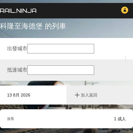
科隆至海德堡 的列車
出發城市
抵達城市
13 8月 2026
加入返回
1
成人
旅客