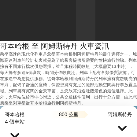
哥本哈根 至 阿姆斯特丹 火車資訊
乘坐高速的現代化列車是您從哥本哈根到阿姆斯特丹的最佳選擇之一。城
際高速列車的設計初衷就是為了給乘客提供所需要的愉快旅行體驗。列車
擁有不同旅行檔次供您選擇，並且旅程時間較短（大概需要13小時），
每天擁有多達5個班次，時間分佈較廣泛。列車上配有各類優質設施，可
在旅途中為您提供服務。從哥本哈根到阿姆斯特丹的列車擁有寬敞明亮的
車廂，配備了舒適的座椅，保證您擁有充足的腿部活動空間與行李放置區
域。列車擁有寬闊的全景車窗，是您欣賞沿途壯觀景色的最佳選擇。此
外，火車站位於市中心附近，公共交通條件便利，出行十分方便，由此您
應乘坐列車從從哥本哈根旅行到阿姆斯特丹。
800 公里
哥本哈根
阿姆斯特丹
4 個車站