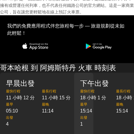
擁有或營運任何列車，也不代表任何鐵路公司的官方網站。這是一家商業
公司，旨在讓您更輕鬆地在線上預訂火車票。
我們的免費應用程式伴您旅程每一步 — 旅遊規劃從未如
此輕鬆！
哥本哈根 到 阿姆斯特丹 火車 時刻表
早晨出發
下午出發
最快行程
最長行程
最快行程
最長行程
11 小時 12 分
11 小時 15 分
18 小時 1 分
18 小時 
最早
最晚
最早
最晚
05:10
11:14
15:14
15:14
出發
出發
4
1