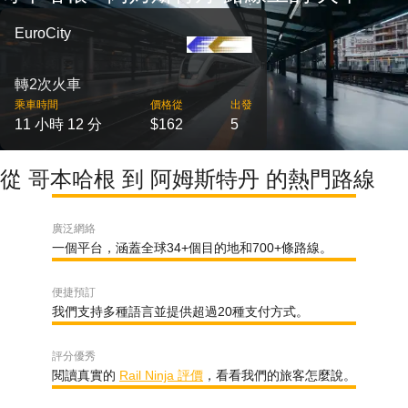
EuroCity
轉2次火車
乘車時間
價格從
出發
11 小時 12 分
$162
5
從 哥本哈根 到 阿姆斯特丹 的熱門路線
廣泛網絡
一個平台，涵蓋全球34+個目的地和700+條路線。
便捷預訂
我們支持多種語言並提供超過20種支付方式。
評分優秀
閱讀真實的
Rail Ninja 評價
，看看我們的旅客怎麼說。