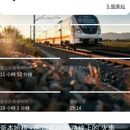
5 個車站
最早出發：
最低價格：
05:10
$162
最短的乘車時間：
每日平均班次:
11 小時 12 分鐘
5
最長的乘車時間：
最晚出發：
18 小時 1 分鐘
15:14
哥本哈根 - 阿姆斯特丹 路線上的 火車