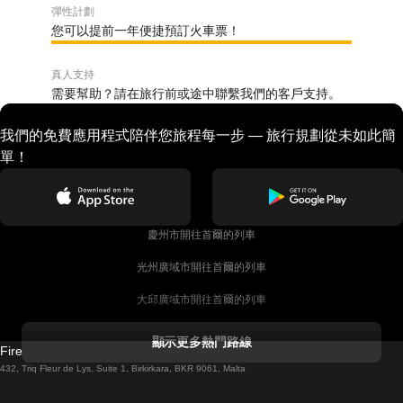
彈性計劃
您可以提前一年便捷預訂火車票！
真人支持
需要幫助？請在旅行前或途中聯繫我們的客戶支持。
我們的免費應用程式陪伴您旅程每一步 — 旅行規劃從未如此簡
單！
慶州市開往首爾的列車
光州廣域市開往首爾的列車
大邱廣域市開往首爾的列車
科克開往都柏林的列車
顯示更多熱門路線
Firebird GT Limited (OC 1451)
都柏林開往戈尔韦的列車
432, Triq Fleur de Lys, Suite 1, Birkirkara, BKR 9061, Malta
倫敦開往愛丁堡的列車