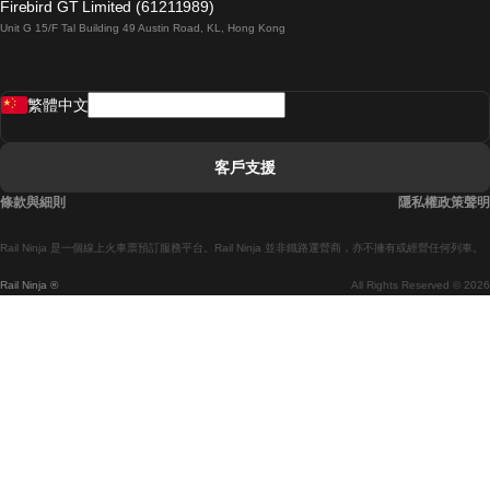
Firebird GT Limited (61211989)
Unit G 15/F Tal Building 49 Austin Road, KL, Hong Kong
羅馬開往拿坡里的列車
罗瓦涅米開往赫尔辛基的列車
繁體中文
里斯本開往拉哥斯的列車
里斯本開往波多的列車
客戶支援
里斯本開往科英布拉的列車
條款與細則
隱私權政策聲明
馬德里開往馬拉加的列車
Rail Ninja 是一個線上火車票預訂服務平台。Rail Ninja 並非鐵路運營商，亦不擁有或經營任何列車。
馬德里開往巴塞罗那的列車
Rail Ninja ®
All Rights Reserved © 2026
馬德里開往塞維亞的列車
馬德里開往阿利坎特的列車
馬拉加開往馬德里的列車
巴塞罗那開往馬德里的列車
巴塞罗那開往塞維亞的列車