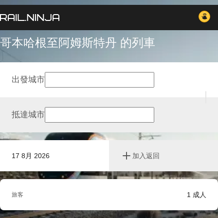
哥本哈根至阿姆斯特丹 的列車
出發城市
抵達城市
17 8月 2026
加入返回
1
成人
旅客