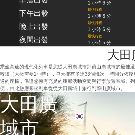
1 小時 6 分
最快行程
下午出發
1 小時 6 分
最快行程
晚上出發
1 小時 6 分
最快行程
夜間出發
1 小時 5 分
大田
乘坐高速的現代化列車是您從大田廣域市到蔚山廣域市的最佳選
較短（大概需要1小時），每天擁有多達33個班次，時間分佈
適的座椅，保證您擁有充足的腿部活動空間與行李放置區域。
便，由此您應乘坐列車從從大田廣域市旅行到蔚山廣域市。
大田廣
域市