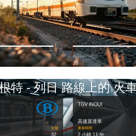
每日平均班次:
35
根特 - 列日 路線上的 火
TGV INOUI
高速直達車
出發
乘車時間
32
2 小時 11 分