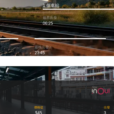
1 個車站
最早出發：
06:25
最晚出發：
23:45
車
價格從
出發
$45
3