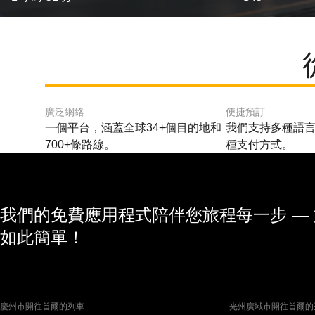
廣泛網絡
便捷預訂
一個平台，涵蓋全球34+個目的地和
我們支持多種語言
700+條路線。
種支付方式。
我們的免費應用程式陪伴您旅程每一步 —
如此簡單！
慶州市開往首爾的列車
光州廣域市開往首爾的