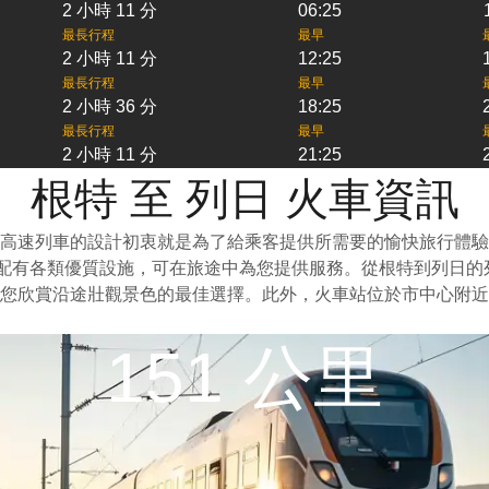
2 小時 11 分
06:25
最長行程
最早
2 小時 11 分
12:25
最長行程
最早
2 小時 36 分
18:25
最長行程
最早
2 小時 11 分
21:25
根特 至 列日 火車資訊
高速列車的設計初衷就是為了給乘客提供所需要的愉快旅行體驗
上配有各類優質設施，可在旅途中為您提供服務。從根特到列日
您欣賞沿途壯觀景色的最佳選擇。此外，火車站位於市中心附近
151 公里