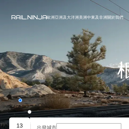
歐洲
亞洲及大洋洲
美洲
中東及非洲
關於我們
單行道
往返旅程
13
出發城市