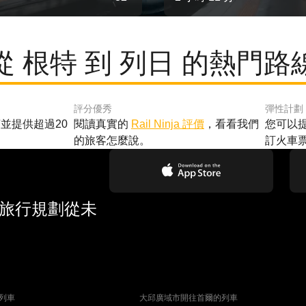
從 根特 到 列日 的熱門路
評分優秀
彈性計劃
並提供超過20
閱讀真實的
Rail Ninja 評價
，看看我們
您可以
的旅客怎麼說。
訂火車
 旅行規劃從未
列車
大邱廣域市開往首爾的列車