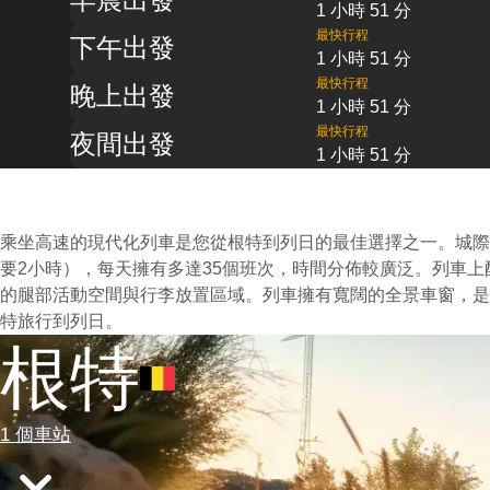
1 小時 51 分
最快行程
下午出發
1 小時 51 分
最快行程
晚上出發
1 小時 51 分
最快行程
夜間出發
1 小時 51 分
乘坐高速的現代化列車是您從根特到列日的最佳選擇之一。城際
要2小時），每天擁有多達35個班次，時間分佈較廣泛。列車
的腿部活動空間與行李放置區域。列車擁有寬闊的全景車窗，是
特旅行到列日。
根特
1 個車站