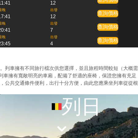
11:41
12
最晚
出發
查詢價格
17:41
12
最晚
出發
查詢價格
20:41
7
最晚
出發
查詢價格
23:45
4
。列車擁有不同旅行檔次供您選擇，並且旅程時間較短（大概需
的列車擁有寬敞明亮的車廂，配備了舒適的座椅，保證您擁有充足
，公共交通條件便利，出行十分方便，由此您應乘坐列車從從根
列日