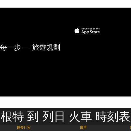
每一步 — 旅遊規劃
根特 到 列日 火車 時刻表
最長行程
最早