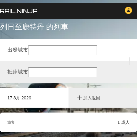
列日至鹿特丹 的列車
出發城市
抵達城市
17 8月 2026
加入返回
1
成人
旅客