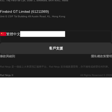
432, Triq Fleur de Lys, Suite 1, Birkirkara, BKR 9061, Malta
倫敦開往愛丁堡的列車
Firebird GT Limited (61211989)
Unit G 15/F Tal Building 49 Austin Road, KL, Hong Kong
羅馬開往拿坡里的列車
罗瓦涅米開往赫尔辛基的列車
繁體中文
里斯本開往拉哥斯的列車
里斯本開往波多的列車
客戶支援
里斯本開往科英布拉的列車
條款與細則
隱私權政策聲明
馬德里開往馬拉加的列車
Rail Ninja 是一個線上火車票預訂服務平台。Rail Ninja 並非鐵路運營商，亦不擁有或經營任何列車。
馬德里開往巴塞罗那的列車
Rail Ninja ®
All Rights Reserved © 2026
馬德里開往塞維亞的列車
馬德里開往阿利坎特的列車
馬拉加開往馬德里的列車
巴塞罗那開往馬德里的列車