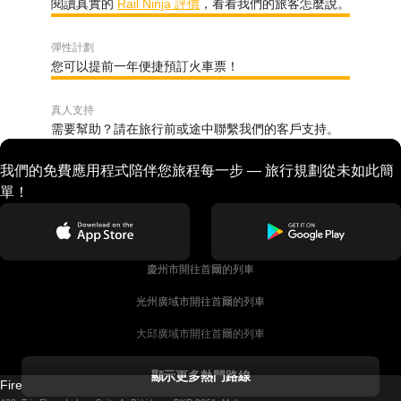
閱讀真實的
Rail Ninja 評價
，看看我們的旅客怎麼說。
彈性計劃
您可以提前一年便捷預訂火車票！
真人支持
需要幫助？請在旅行前或途中聯繫我們的客戶支持。
我們的免費應用程式陪伴您旅程每一步 — 旅行規劃從未如此簡
單！
慶州市開往首爾的列車
光州廣域市開往首爾的列車
大邱廣域市開往首爾的列車
科克開往都柏林的列車
顯示更多熱門路線
Firebird GT Limited (OC 1451)
都柏林開往戈尔韦的列車