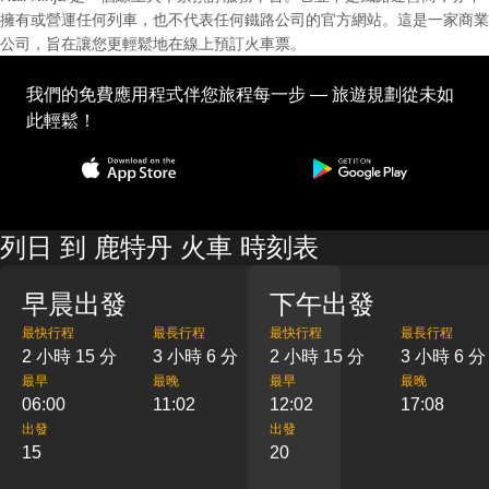
擁有或營運任何列車，也不代表任何鐵路公司的官方網站。這是一家商業
公司，旨在讓您更輕鬆地在線上預訂火車票。
我們的免費應用程式伴您旅程每一步 — 旅遊規劃從未如
此輕鬆！
列日 到 鹿特丹 火車 時刻表
早晨出發
下午出發
最快行程
最長行程
最快行程
最長行程
2 小時 15 分
3 小時 6 分
2 小時 15 分
3 小時 6 分
最早
最晚
最早
最晚
06:00
11:02
12:02
17:08
出發
出發
15
20