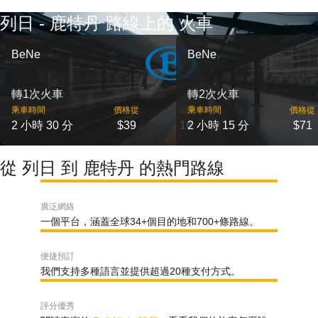
列日 - 鹿特丹 路線上的 火車
BeNe
BeNe
轉1次火車
轉2次火車
乘車時間
價格從
出發
乘車時間
價格從
2 小時 30 分
$39
16
2 小時 15 分
$71
從 列日 到 鹿特丹 的熱門路線
廣泛網絡
一個平台，涵蓋全球34+個目的地和700+條路線。
便捷預訂
我們支持多種語言並提供超過20種支付方式。
評分優秀