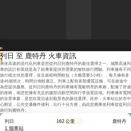
1
列日 至 鹿特丹 火車資訊
2
3
乘坐高速的現代化列車是您從列日到鹿特丹的最佳選擇之一。城際高速列
車的設計初衷就是為了給乘客提供所需要的愉快旅行體驗。列車擁有不同
旅行檔次供您選擇，並且旅程時間較短（大概需要3小時），每天擁有多
達46個班次，時間分佈較廣泛。列車上配有各類優質設施，可在旅途中
為您提供服務。從列日到鹿特丹的列車擁有寬敞明亮的車廂，配備了舒適
的座椅，保證您擁有充足的腿部活動空間與行李放置區域。列車擁有寬闊
的全景車窗，是您欣賞沿途壯觀景色的最佳選擇。此外，火車站位於市中
心附近，公共交通條件便利，出行十分方便，由此您應乘坐列車從從列日
旅行到鹿特丹。
162 公里
列日
鹿特丹
1 個車站