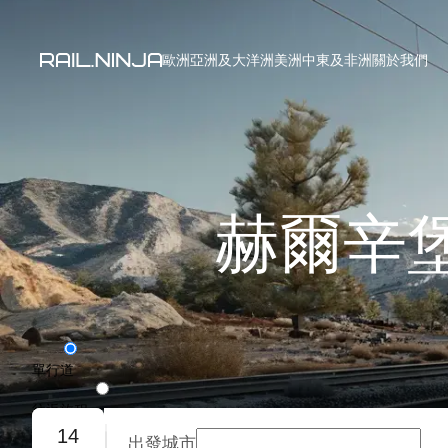
歐洲
亞洲及大洋洲
美洲
中東及非洲
關於我們
赫爾辛
單行道
往返旅程
14
出發城市