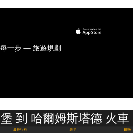
每一步 — 旅遊規劃
堡 到 哈爾姆斯塔德 火車
最長行程
最早
最晚