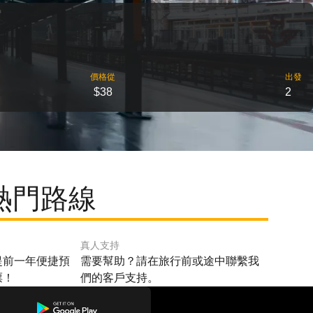
價格從
出發
$38
2
的熱門路線
真人支持
提前一年便捷預
需要幫助？請在旅行前或途中聯繫我
票！
們的客戶支持。