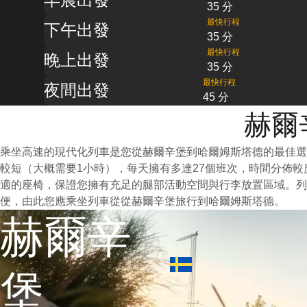
35 分
最快行程
下午出發
35 分
最快行程
晚上出發
35 分
最快行程
夜間出發
45 分
赫爾
乘坐高速的現代化列車是您從赫爾辛堡到哈爾姆斯塔德的最佳選
較短（大概需要1小時），每天擁有多達27個班次，時間分佈
適的座椅，保證您擁有充足的腿部活動空間與行李放置區域。
便，由此您應乘坐列車從從赫爾辛堡旅行到哈爾姆斯塔德。
赫爾辛
堡