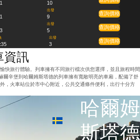
1
10
出發
查詢價格
1
9
出發
查詢價格
3
5
晚
出發
查詢價格
:35
3
車資訊
愉快旅行體驗。列車擁有不同旅行檔次供您選擇，並且旅程時間
從赫爾辛堡到哈爾姆斯塔德的列車擁有寬敞明亮的車廂，配備了舒
此外，火車站位於市中心附近，公共交通條件便利，出行十分方
哈爾姆
斯塔德