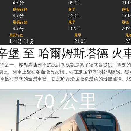
45 分
05:01
11:0
最長行程
最早
最晚
45 分
12:01
17:0
最長行程
最早
最晚
45 分
18:01
20:4
最長行程
最早
最
1 小時 11 分
21:01
23
辛堡 至 哈爾姆斯塔德 火
擇之一。城際高速列車的設計初衷就是為了給乘客提供所需要的
較廣泛。列車上配有各類優質設施，可在旅途中為您提供服務。
列車擁有寬闊的全景車窗，是您欣賞沿途壯觀景色的最佳選擇。
70 公里