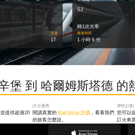
SJ
轉1次火車
出發
乘車時間
17
1 小時 6 分
辛堡 到 哈爾姆斯塔德 
評分優秀
彈性計劃
並提供超過20
閱讀真實的
Rail Ninja 評價
，看看我們
您可以
的旅客怎麼說。
訂火車