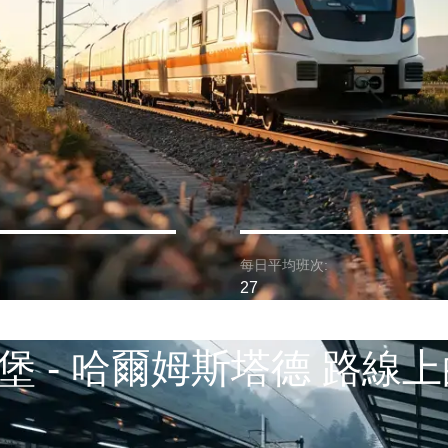
每日平均班次:
27
堡 - 哈爾姆斯塔德 路線上