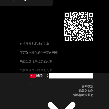
科克開往都柏林的列車
罗瓦涅米開往赫尔辛基的列車
馬德里開往馬拉加的列車
馬拉加開往馬德里的列車
繁體中文
威尼斯開往佛羅倫斯的列車
客戶支援
釜山開往首爾的列車
條款與細則
隱私權政策聲明
维也纳開往布拉格的列車
斯德哥爾摩開往哥本哈根的列車