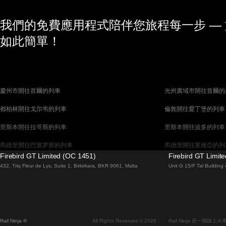
我們的免費應用程式陪伴您旅程每一步 —
如此簡單！
慶州市開往首爾的列車
光州廣域市開往首爾的
都柏林開往戈尔韦的列車
倫敦開往愛丁堡的列車
里斯本開往拉哥斯的列車
里斯本開往波多的列車
馬德里開往巴塞罗那的列車
馬德里開往塞維亞的列
Firebird GT Limited (OC 1451)
Firebird GT Limit
巴塞罗那開往馬德里的列車
巴塞罗那開往塞維亞的
432, Triq Fleur de Lys, Suite 1, Birkirkara, BKR 9061, Malta
Unit G 15/F Tal Buildin
威尼斯開往羅馬的列車
柏林開往布拉格的列車
布拉提斯拉瓦開往布達佩斯的列車
维也纳開往布達佩斯的
首爾開往蔚山廣域市的列車
首爾開往大邱廣域市的
Rail Ninja ®
All Rights Reserved © 2026
Rail Ninja 是一個