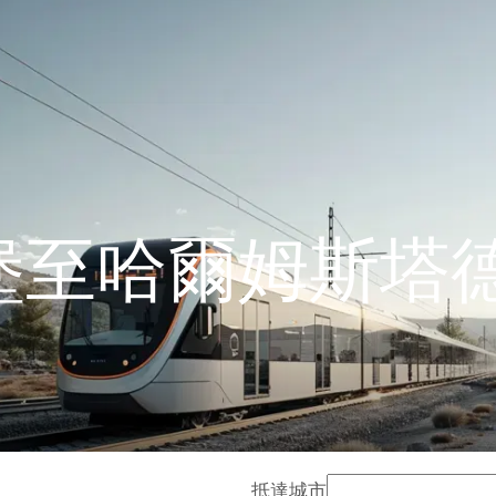
堡至哈爾姆斯塔德
抵達城市