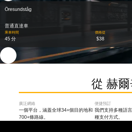
Öresundståg
普通直達車
乘車時間
價格從
45 分
$38
從 赫爾
廣泛網絡
便捷預訂
一個平台，涵蓋全球34+個目的地和
我們支持多種語言
700+條路線。
種支付方式。