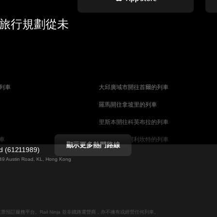
 旅行規劃從未
列車
大邱廣域市開往首爾的列車
羅馬開往拿坡里的列車
里斯本開往科英布拉的列車
車
馬德里開往阿利坎特的列車
顯示更多熱門路線
ed (61211989)
列車
巴塞罗那開往馬拉加的列車
g 49 Austin Road, KL, Hong Kong
釜山開往天安市的列車
列車
维也纳開往萨尔茨堡的列車
列車
首爾開往釜山的列車
線上火車票預訂服務平台。Rail Ninja 並非鐵路運營商，亦不擁有或經營任何列車。