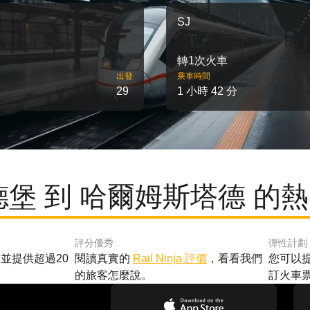
SJ
轉1次火車
出發
乘車時間
29
1 小時 42 分
德堡 到 哈爾姆斯塔德 的
評分優秀
彈性計劃
並提供超過20
閱讀真實的
Rail Ninja 評價
，看看我們
您可以
的旅客怎麼說。
訂火車