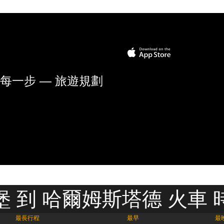
每一步 — 旅遊規劃
堡 到 哈爾姆斯塔德 火車 
最長行程
最早
最