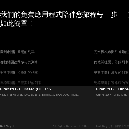
我們的免費應用程式陪伴您旅程每一步 —
如此簡單！
慶州市開往首爾的列車
光州廣域市開往首爾的
都柏林開往戈尔韦的列車
倫敦開往愛丁堡的列車
里斯本開往拉哥斯的列車
里斯本開往波多的列車
馬德里開往巴塞罗那的列車
馬德里開往塞維亞的列
Firebird GT Limited (OC 1451)
Firebird GT Limit
巴塞罗那開往馬德里的列車
巴塞罗那開往塞維亞的
432, Triq Fleur de Lys, Suite 1, Birkirkara, BKR 9061, Malta
Unit G 15/F Tal Buildin
威尼斯開往羅馬的列車
柏林開往布拉格的列車
布拉提斯拉瓦開往布達佩斯的列車
维也纳開往布達佩斯的
首爾開往蔚山廣域市的列車
首爾開往大邱廣域市的
Rail Ninja ®
All Rights Reserved © 2026
Rail Ninja 是一個