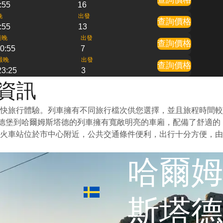
:55
16
晚
出發
查詢價格
:55
13
最晚
出發
查詢價格
0:55
7
最晚
出發
查詢價格
23:25
3
車資訊
快旅行體驗。列車擁有不同旅行檔次供您選擇，並且旅程時間較
哥德堡到哈爾姆斯塔德的列車擁有寬敞明亮的車廂，配備了舒適的
火車站位於市中心附近，公共交通條件便利，出行十分方便，由
哈爾姆
斯塔德