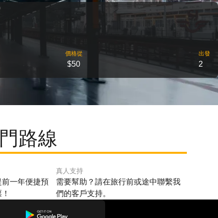
價格從
出發
$50
2
熱門路線
真人支持
提前一年便捷預
需要幫助？請在旅行前或途中聯繫我
票！
們的客戶支持。