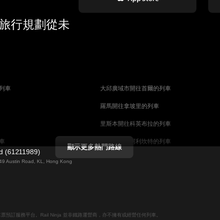
 旅行規劃從未
列車
大邱廣域市開往首爾的列車
羅馬開往拿坡里的列車
里斯本開往科英布拉的列車
車
馬德里開往阿利坎特的列車
顯示更多熱門路線
ed (61211989)
列車
巴塞罗那開往馬拉加的列車
g 49 Austin Road, KL, Hong Kong
釜山開往天安市的列車
列車
维也纳開往萨尔茨堡的列車
列車
首爾開往釜山的列車
線上火車票預訂服務平台。Rail Ninja 並非鐵路運營商，亦不擁有或經營任何列車。