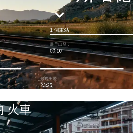
1 個車站
最早出發：
00:10
最晚出發：
23:25
的 火車