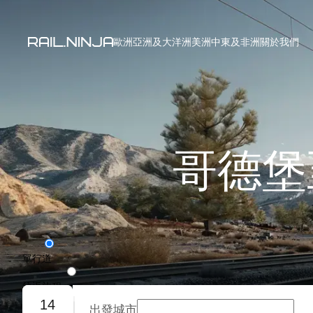
歐洲
亞洲及大洋洲
美洲
中東及非洲
關於我們
哥德堡
單行道
往返旅程
14
出發城市