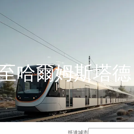
至哈爾姆斯塔德
抵達城市