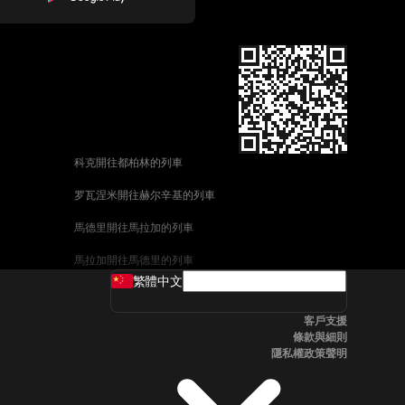
科克開往都柏林的列車
罗瓦涅米開往赫尔辛基的列車
馬德里開往馬拉加的列車
馬拉加開往馬德里的列車
繁體中文
威尼斯開往佛羅倫斯的列車
客戶支援
釜山開往首爾的列車
條款與細則
隱私權政策聲明
维也纳開往布拉格的列車
斯德哥爾摩開往哥本哈根的列車