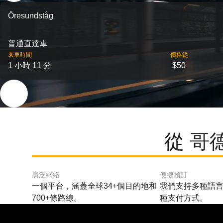
Öresundståg
普通直達車
乘車時間
價格從
1 小時 11 分
$50
從 哥
廣泛網絡
便捷預訂
一個平台，涵蓋全球34+個目的地和
我們支持多種語言
700+條路線。
種支付方式。