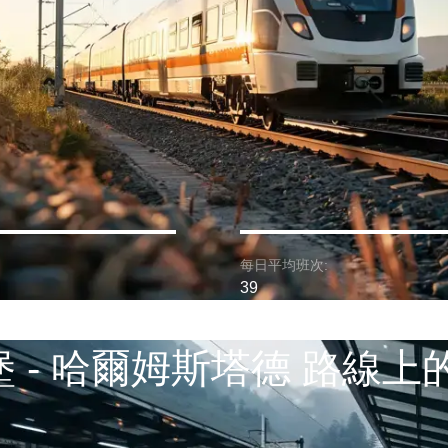
每日平均班次:
39
 - 哈爾姆斯塔德 路線上