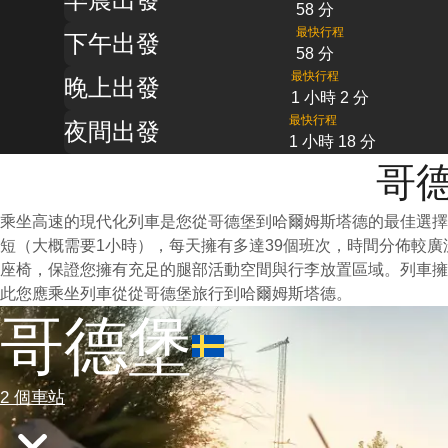
58 分
最快行程
下午出發
58 分
最快行程
晚上出發
1 小時 2 分
最快行程
夜間出發
1 小時 18 分
哥德
乘坐高速的現代化列車是您從哥德堡到哈爾姆斯塔德的最佳選擇
短（大概需要1小時），每天擁有多達39個班次，時間分佈較
座椅，保證您擁有充足的腿部活動空間與行李放置區域。列車擁
此您應乘坐列車從從哥德堡旅行到哈爾姆斯塔德。
哥德堡
2 個車站