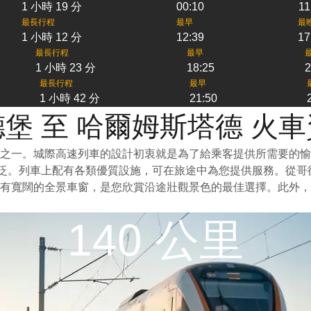
1 小時 19 分
00:10
11
最長行程
最早
最
1 小時 12 分
12:39
17
最長行程
最早
1 小時 23 分
18:25
2
最長行程
最早
1 小時 42 分
21:50
堡 至 哈爾姆斯塔德 火
之一。城際高速列車的設計初衷就是為了給乘客提供所需要的愉
廣泛。列車上配有各類優質設施，可在旅途中為您提供服務。從
有寬闊的全景車窗，是您欣賞沿途壯觀景色的最佳選擇。此外，
140 公里