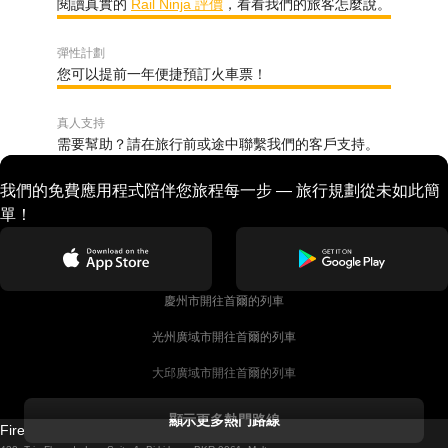
閱讀真實的
Rail Ninja 評價
，看看我們的旅客怎麼說。
彈性計劃
您可以提前一年便捷預訂火車票！
真人支持
需要幫助？請在旅行前或途中聯繫我們的客戶支持。
我們的免費應用程式陪伴您旅程每一步 — 旅行規劃從未如此簡
單！
慶州市開往首爾的列車
光州廣域市開往首爾的列車
大邱廣域市開往首爾的列車
科克開往都柏林的列車
顯示更多熱門路線
Firebird GT Limited (OC 1451)
都柏林開往戈尔韦的列車