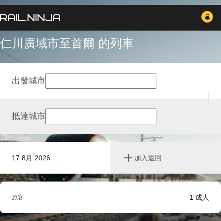
仁川廣域市至首爾 的列車
出發城市
抵達城市
17 8月 2026
加入返回
1
成人
旅客