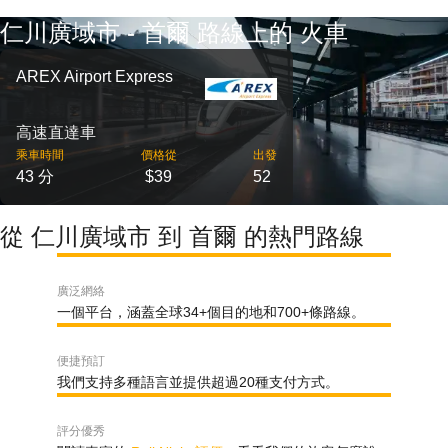
仁川廣域市 - 首爾 路線上的 火車
AREX Airport Express
高速直達車
乘車時間
價格從
出發
43 分
$39
52
從 仁川廣域市 到 首爾 的熱門路線
廣泛網絡
一個平台，涵蓋全球34+個目的地和700+條路線。
便捷預訂
我們支持多種語言並提供超過20種支付方式。
評分優秀