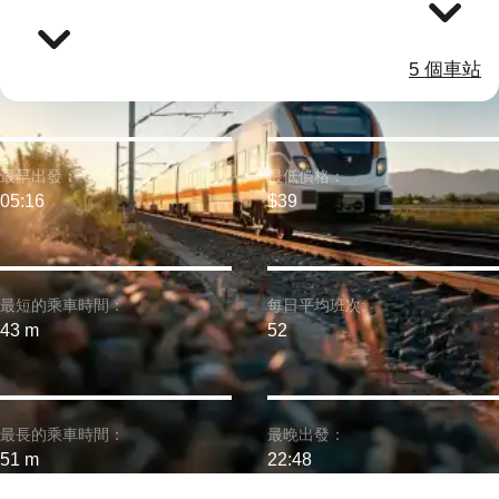
5 個車站
最早出發：
最低價格：
05:16
$39
最短的乘車時間：
每日平均班次:
43 m
52
最長的乘車時間：
最晚出發：
51 m
22:48