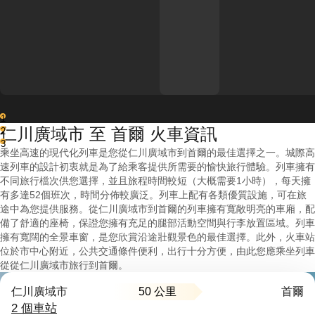
1
仁川廣域市 至 首爾 火車資訊
2
3
乘坐高速的現代化列車是您從仁川廣域市到首爾的最佳選擇之一。城際高
速列車的設計初衷就是為了給乘客提供所需要的愉快旅行體驗。列車擁有
不同旅行檔次供您選擇，並且旅程時間較短（大概需要1小時），每天擁
有多達52個班次，時間分佈較廣泛。列車上配有各類優質設施，可在旅
途中為您提供服務。從仁川廣域市到首爾的列車擁有寬敞明亮的車廂，配
備了舒適的座椅，保證您擁有充足的腿部活動空間與行李放置區域。列車
擁有寬闊的全景車窗，是您欣賞沿途壯觀景色的最佳選擇。此外，火車站
位於市中心附近，公共交通條件便利，出行十分方便，由此您應乘坐列車
從從仁川廣域市旅行到首爾。
50 公里
仁川廣域市
首爾
2 個車站