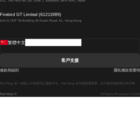
432, Triq Fleur de Lys, Suite 1, Birkirkara, BKR 9061, Malta
倫敦開往愛丁堡的列車
Firebird GT Limited (61211989)
Unit G 15/F Tal Building 49 Austin Road, KL, Hong Kong
羅馬開往拿坡里的列車
罗瓦涅米開往赫尔辛基的列車
繁體中文
里斯本開往拉哥斯的列車
里斯本開往波多的列車
客戶支援
里斯本開往科英布拉的列車
條款與細則
隱私權政策聲明
馬德里開往馬拉加的列車
Rail Ninja 是一個線上火車票預訂服務平台。Rail Ninja 並非鐵路運營商，亦不擁有或經營任何列車。
馬德里開往巴塞罗那的列車
Rail Ninja ®
All Rights Reserved © 2026
馬德里開往塞維亞的列車
馬德里開往阿利坎特的列車
馬拉加開往馬德里的列車
巴塞罗那開往馬德里的列車