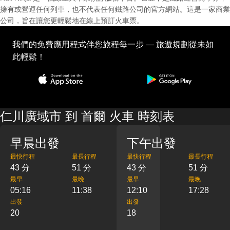
擁有或營運任何列車，也不代表任何鐵路公司的官方網站。這是一家商業
公司，旨在讓您更輕鬆地在線上預訂火車票。
我們的免費應用程式伴您旅程每一步 — 旅遊規劃從未如
此輕鬆！
仁川廣域市 到 首爾 火車 時刻表
早晨出發
下午出發
最快行程
最長行程
最快行程
最長行程
43 分
51 分
43 分
51 分
最早
最晚
最早
最晚
05:16
11:38
12:10
17:28
出發
出發
20
18