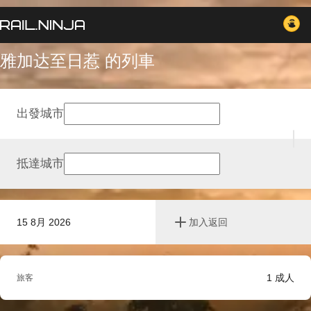
雅加达至日惹 的列車
出發城市
抵達城市
15 8月 2026
加入返回
1
成人
旅客