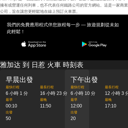
擁有或營運任何列車，也不代表任何鐵路公司的官方網站。這是一家商業
公司，旨在讓您更輕鬆地在線上預訂火車票。
我們的免費應用程式伴您旅程每一步 — 旅遊規劃從未如
此輕鬆！
雅加达 到 日惹 火車 時刻表
早晨出發
下午出發
最快行程
最長行程
最快行程
最長行程
6 小時 1 分
16 小時 23 分
6 小時 10 分
12 小時 3 
最早
最晚
最早
最晚
00:10
11:50
12:00
17:10
出發
出發
50
20