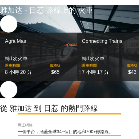
雅加达 - 日惹 路線上的 火車
Agra Mas
Connecting Trains
轉1次火車
轉1次火車
乘車時間
價格從
出發
乘車時間
價格從
8 小時 20 分
$65
5
7 小時 17 分
$43
從 雅加达 到 日惹 的熱門路線
廣泛網絡
一個平台，涵蓋全球34+個目的地和700+條路線。