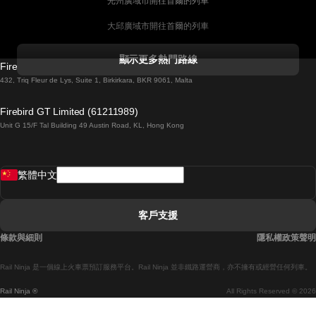
光州廣域市開往首爾的列車
大邱廣域市開往首爾的列車
科克開往都柏林的列車
顯示更多熱門路線
Firebird GT Limited (OC 1451)
都柏林開往戈尔韦的列車
432, Triq Fleur de Lys, Suite 1, Birkirkara, BKR 9061, Malta
倫敦開往愛丁堡的列車
Firebird GT Limited (61211989)
Unit G 15/F Tal Building 49 Austin Road, KL, Hong Kong
羅馬開往拿坡里的列車
罗瓦涅米開往赫尔辛基的列車
繁體中文
里斯本開往拉哥斯的列車
里斯本開往波多的列車
客戶支援
里斯本開往科英布拉的列車
條款與細則
隱私權政策聲明
馬德里開往馬拉加的列車
Rail Ninja 是一個線上火車票預訂服務平台。Rail Ninja 並非鐵路運營商，亦不擁有或經營任何列車。
馬德里開往巴塞罗那的列車
Rail Ninja ®
All Rights Reserved © 2026
馬德里開往塞維亞的列車