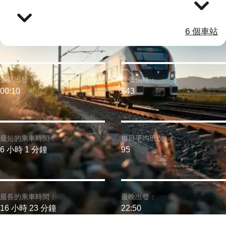
6 個車站
最早出發：
最低價格：
00:10
$43
最短的乘車時間：
每日平均班次:
6 小時 1 分鐘
95
最長的乘車時間：
最晚出發：
16 小時 23 分鐘
22:50