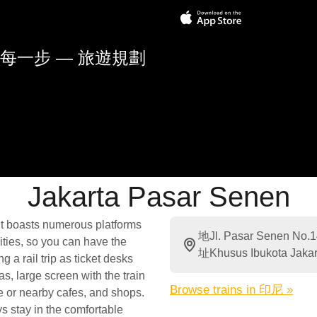
每一步 — 旅遊規劃
Jakarta Pasar Senen
 It boasts numerous platforms
地
Jl. Pasar Senen No.1
ities, so you can have the
址
Khusus Ibukota Jaka
 a rail trip as ticket desks
as, large screen with the train
Browse trains in 印尼 »
te or nearby cafes, and shops.
s stay in the comfortable