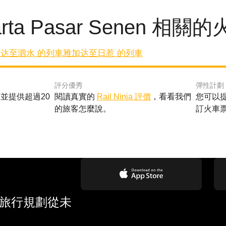
arta Pasar Senen 相
达至泗水 的列車
雅加达至日惹 的列車
評分優秀
彈性計劃
並提供超過20
閱讀真實的
Rail Ninja 評價
，看看我們
您可以
的旅客怎麼說。
訂火車
 旅行規劃從未