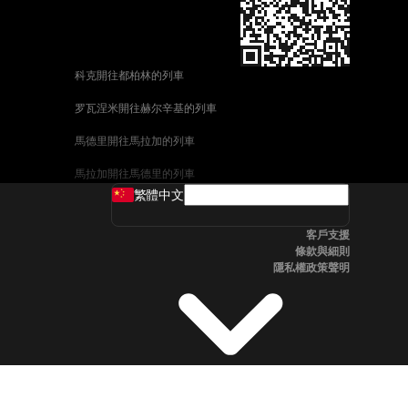
科克開往都柏林的列車
罗瓦涅米開往赫尔辛基的列車
馬德里開往馬拉加的列車
馬拉加開往馬德里的列車
繁體中文
威尼斯開往佛羅倫斯的列車
客戶支援
釜山開往首爾的列車
條款與細則
隱私權政策聲明
维也纳開往布拉格的列車
斯德哥爾摩開往哥本哈根的列車
中央車站開往卑尔根的列車
全州開往首爾的列車
科英布拉開往波多的列車