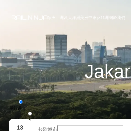
歐洲
亞洲及大洋洲
美洲
中東及非洲
關於我們
Jaka
單行道
往返旅程
13
出發城市