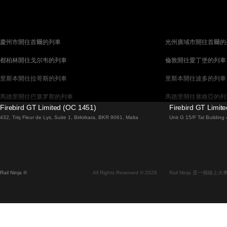
慶州市開往首爾的列車
光州廣域市開往首爾的
都柏林開往戈尔韦的列車
倫敦開往愛丁堡的列車
里斯本開往拉哥斯的列車
里斯本開往波多的列車
馬德里開往巴塞罗那的列車
馬德里開往塞維亞的列
Firebird GT Limited (OC 1451)
Firebird GT Limit
巴塞罗那開往馬德里的列車
巴塞罗那開往塞維亞的
432, Triq Fleur de Lys, Suite 1, Birkirkara, BKR 9061, Malta
Unit G 15/F Tal Buildin
威尼斯開往羅馬的列車
柏林開往布拉格的列車
布拉提斯拉瓦開往布達佩斯的列車
维也纳開往布達佩斯的
首爾開往蔚山廣域市的列車
首爾開往大邱廣域市的
Rail Ninja ®
All Rights Reserved © 2026
Rail Ninja 是一個
阿利坎特開往馬德里的列車
愛丁堡開往倫敦的列車
中央車站開往弗拉姆的列車
中央車站開往斯德哥爾
昌原市開往首爾的列車
天安市開往釜山的列車