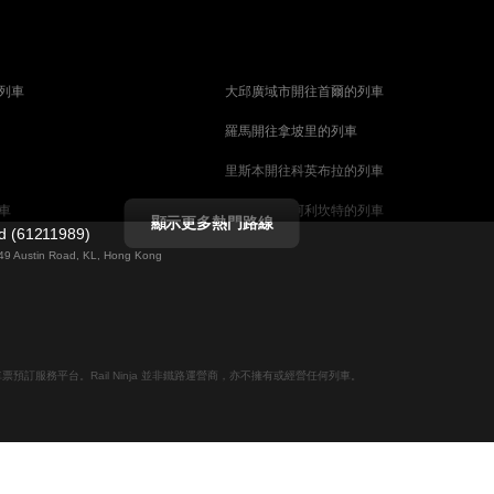
列車
大邱廣域市開往首爾的列車
羅馬開往拿坡里的列車
里斯本開往科英布拉的列車
車
馬德里開往阿利坎特的列車
顯示更多熱門路線
ed (61211989)
列車
巴塞罗那開往馬拉加的列車
g 49 Austin Road, KL, Hong Kong
釜山開往天安市的列車
列車
维也纳開往萨尔茨堡的列車
列車
首爾開往釜山的列車
線上火車票預訂服務平台。Rail Ninja 並非鐵路運營商，亦不擁有或經營任何列車。
哥德堡開往斯德哥爾摩的列車
摩的列車
萨尔茨堡開往维也纳的列車
坎培拉開往雪梨的列車