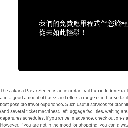
我們的免費應用程式伴您旅程
從未如此輕鬆！
The Jakarta Pasar Senen is an important rail hub in Indonesia.
and a good amount of tracks and offers a range of in-house facil
best possible travel experience. Such useful services for planning
(and several ticket machines), left luggage facilities, waiting are
departures schedules. If you arrive in advance, check out on-si
However, If you are not in the mood for shopping, you can alway