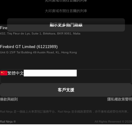
光州廣域市開往首爾的列車
大邱廣域市開往首爾的列車
科克開往都柏林的列車
顯示更多熱門路線
Firebird GT Limited (OC 1451)
都柏林開往戈尔韦的列車
432, Triq Fleur de Lys, Suite 1, Birkirkara, BKR 9061, Malta
倫敦開往愛丁堡的列車
Firebird GT Limited (61211989)
Unit G 15/F Tal Building 49 Austin Road, KL, Hong Kong
羅馬開往拿坡里的列車
罗瓦涅米開往赫尔辛基的列車
繁體中文
里斯本開往拉哥斯的列車
里斯本開往波多的列車
客戶支援
里斯本開往科英布拉的列車
條款與細則
隱私權政策聲明
馬德里開往馬拉加的列車
Rail Ninja 是一個線上火車票預訂服務平台。Rail Ninja 並非鐵路運營商，亦不擁有或經營任何列車。
馬德里開往巴塞罗那的列車
Rail Ninja ®
All Rights Reserved © 2026
馬德里開往塞維亞的列車