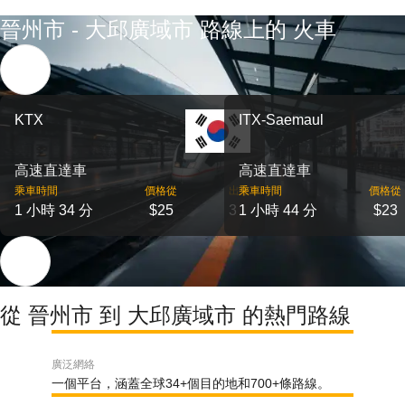
晉州市 - 大邱廣域市 路線上的 火車
KTX
ITX-Saemaul
高速直達車
高速直達車
乘車時間
價格從
出發
乘車時間
價格從
1 小時 34 分
$25
3
1 小時 44 分
$23
從 晉州市 到 大邱廣域市 的熱門路線
廣泛網絡
一個平台，涵蓋全球34+個目的地和700+條路線。