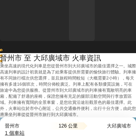
1
晉州市 至 大邱廣域市 火車資訊
2
3
乘坐高速的現代化列車是您從晉州市到大邱廣域市的最佳選擇之一。城際
高速列車的設計初衷就是為了給乘客提供所需要的愉快旅行體驗。列車擁
有不同旅行檔次供您選擇，並且旅程時間較短（大概需要2小時），每天
擁有多達16個班次，時間分佈較廣泛。列車上配有各類優質設施，可在
旅途中為您提供服務。從晉州市到大邱廣域市的列車擁有寬敞明亮的車
廂，配備了舒適的座椅，保證您擁有充足的腿部活動空間與行李放置區
域。列車擁有寬闊的全景車窗，是您欣賞沿途壯觀景色的最佳選擇。此
外，火車站位於市中心附近，公共交通條件便利，出行十分方便，由此您
應乘坐列車從從晉州市旅行到大邱廣域市。
126 公里
晉州市
大邱廣域市
1 個車站