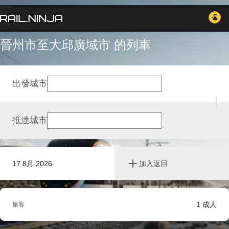
晉州市至大邱廣域市 的列車
出發城市
抵達城市
17 8月 2026
加入返回
1
成人
旅客