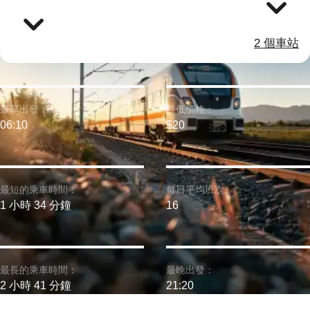
2 個車站
最早出發：
最低價格：
06:10
$20
最短的乘車時間：
每日平均班次:
1 小時 34 分鐘
16
最長的乘車時間：
最晚出發：
2 小時 41 分鐘
21:20