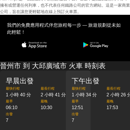
擁有或營運任何列車，也不代表任何鐵路公司的官方網站。這是一家商業
公司，旨在讓您更輕鬆地在線上預訂火車票。
我們的免費應用程式伴您旅程每一步 — 旅遊規劃從未如
此輕鬆！
晉州市 到 大邱廣域市 火車 時刻表
早晨出發
下午出發
最快行程
最長行程
最快行程
最長行程
1 小時 40 分
2 小時 41 分
1 小時 34 分
2 小時 26 
最早
最晚
最早
最晚
06:10
10:30
12:51
17:53
出發
出發
7
7