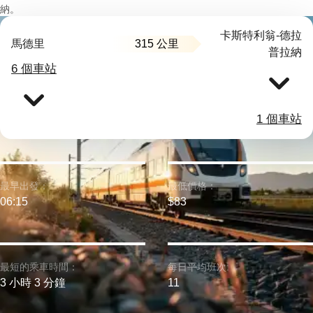
納。
卡斯特利翁-德拉
315 公里
馬德里
普拉納
6 個車站
1 個車站
最早出發：
最低價格：
06:15
$83
最短的乘車時間：
每日平均班次:
3 小時 3 分鐘
11