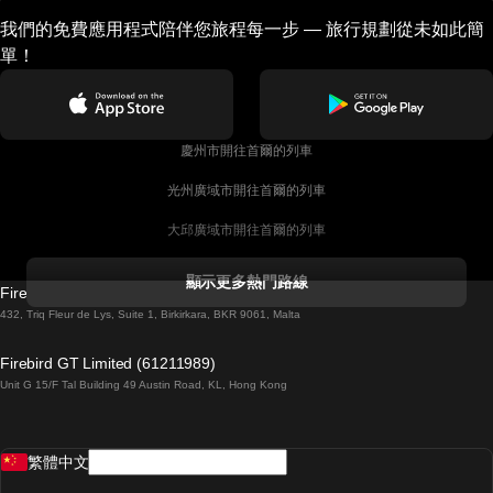
我們的免費應用程式陪伴您旅程每一步 — 旅行規劃從未如此簡
單！
慶州市開往首爾的列車
光州廣域市開往首爾的列車
大邱廣域市開往首爾的列車
科克開往都柏林的列車
顯示更多熱門路線
Firebird GT Limited (OC 1451)
都柏林開往戈尔韦的列車
432, Triq Fleur de Lys, Suite 1, Birkirkara, BKR 9061, Malta
倫敦開往愛丁堡的列車
Firebird GT Limited (61211989)
Unit G 15/F Tal Building 49 Austin Road, KL, Hong Kong
羅馬開往拿坡里的列車
罗瓦涅米開往赫尔辛基的列車
繁體中文
里斯本開往拉哥斯的列車