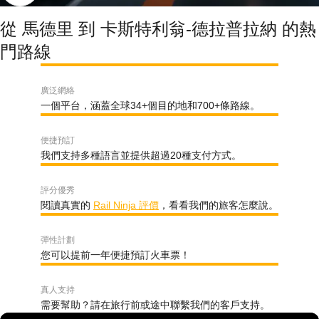
從 馬德里 到 卡斯特利翁-德拉普拉納 的熱
門路線
廣泛網絡
一個平台，涵蓋全球34+個目的地和700+條路線。
便捷預訂
我們支持多種語言並提供超過20種支付方式。
評分優秀
閱讀真實的
Rail Ninja 評價
，看看我們的旅客怎麼說。
彈性計劃
您可以提前一年便捷預訂火車票！
真人支持
需要幫助？請在旅行前或途中聯繫我們的客戶支持。