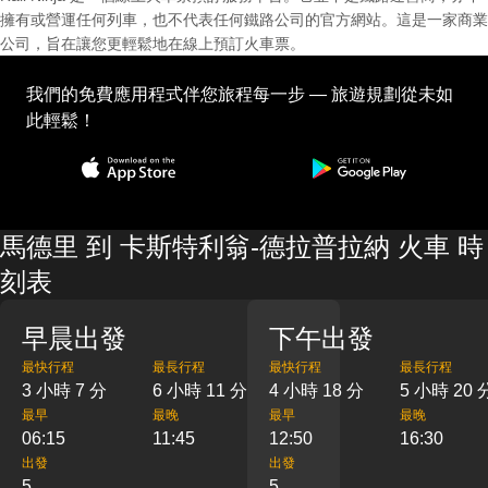
擁有或營運任何列車，也不代表任何鐵路公司的官方網站。這是一家商業
公司，旨在讓您更輕鬆地在線上預訂火車票。
我們的免費應用程式伴您旅程每一步 — 旅遊規劃從未如
此輕鬆！
馬德里 到 卡斯特利翁-德拉普拉納 火車 時
刻表
早晨出發
下午出發
最快行程
最長行程
最快行程
最長行程
3 小時 7 分
6 小時 11 分
4 小時 18 分
5 小時 20 
最早
最晚
最早
最晚
06:15
11:45
12:50
16:30
出發
出發
5
5