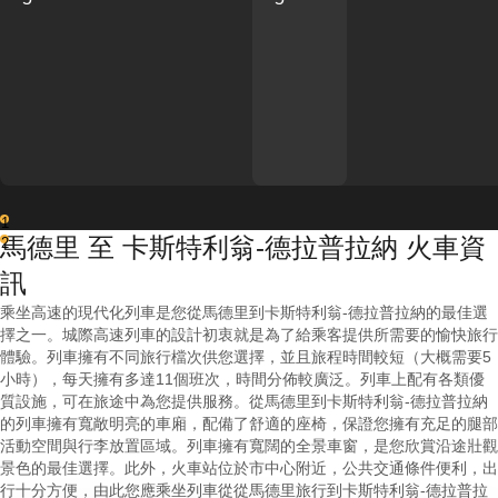
1
馬德里 至 卡斯特利翁-德拉普拉納 火車資
2
訊
乘坐高速的現代化列車是您從馬德里到卡斯特利翁-德拉普拉納的最佳選
擇之一。城際高速列車的設計初衷就是為了給乘客提供所需要的愉快旅行
體驗。列車擁有不同旅行檔次供您選擇，並且旅程時間較短（大概需要5
小時），每天擁有多達11個班次，時間分佈較廣泛。列車上配有各類優
質設施，可在旅途中為您提供服務。從馬德里到卡斯特利翁-德拉普拉納
的列車擁有寬敞明亮的車廂，配備了舒適的座椅，保證您擁有充足的腿部
活動空間與行李放置區域。列車擁有寬闊的全景車窗，是您欣賞沿途壯觀
景色的最佳選擇。此外，火車站位於市中心附近，公共交通條件便利，出
行十分方便，由此您應乘坐列車從從馬德里旅行到卡斯特利翁-德拉普拉