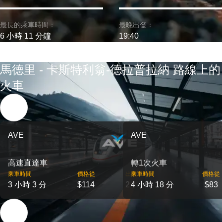
最長的乘車時間：
最晚出發：
6 小時 11 分鐘
19:40
馬德里 - 卡斯特利翁-德拉普拉納 路線上的
火車
AVE
AVE
高速直達車
轉1次火車
乘車時間
價格從
出發
乘車時間
價格從
3 小時 3 分
$114
2
4 小時 18 分
$83