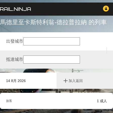
馬德里至卡斯特利翁-德拉普拉納 的列車
出發城市
抵達城市
14 8月 2026
加入返回
1
成人
旅客