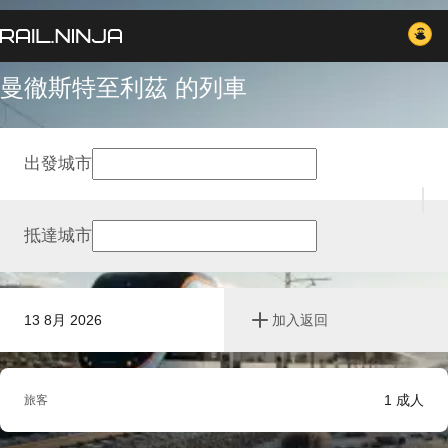
曼徹斯特至利茲 的列車
出發城市
抵達城市
13 8月 2026
加入返回
1
成人
旅客