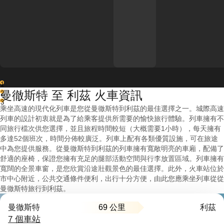
1
曼徹斯特 至 利茲 火車資訊
2
3
乘坐高速的現代化列車是您從曼徹斯特到利茲的最佳選擇之一。城際高速
列車的設計初衷就是為了給乘客提供所需要的愉快旅行體驗。列車擁有不
同旅行檔次供您選擇，並且旅程時間較短（大概需要1小時），每天擁有
多達52個班次，時間分佈較廣泛。列車上配有各類優質設施，可在旅途
中為您提供服務。從曼徹斯特到利茲的列車擁有寬敞明亮的車廂，配備了
舒適的座椅，保證您擁有充足的腿部活動空間與行李放置區域。列車擁有
寬闊的全景車窗，是您欣賞沿途壯觀景色的最佳選擇。此外，火車站位於
市中心附近，公共交通條件便利，出行十分方便，由此您應乘坐列車從從
曼徹斯特旅行到利茲。
69 公里
曼徹斯特
利茲
7 個車站