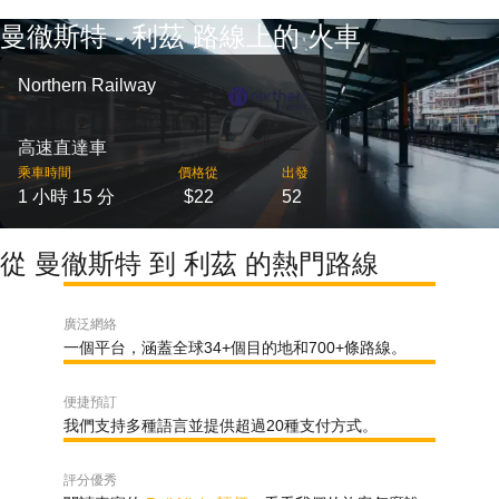
曼徹斯特 - 利茲 路線上的 火車
Northern Railway
高速直達車
乘車時間
價格從
出發
1 小時 15 分
$22
52
從 曼徹斯特 到 利茲 的熱門路線
廣泛網絡
一個平台，涵蓋全球34+個目的地和700+條路線。
便捷預訂
我們支持多種語言並提供超過20種支付方式。
評分優秀