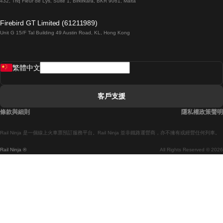
432, Triq Fleur de Lys, Suite 1, Birkirkara, BKR 9061, Malta
倫敦開往愛丁堡的列車
Firebird GT Limited (61211989)
Unit G 15/F Tal Building 49 Austin Road, KL, Hong Kong
羅馬開往拿坡里的列車
罗瓦涅米開往赫尔辛基的列車
繁體中文
里斯本開往拉哥斯的列車
里斯本開往波多的列車
客戶支援
里斯本開往科英布拉的列車
條款與細則
隱私權政策聲明
馬德里開往馬拉加的列車
Rail Ninja 是一個線上火車票預訂服務平台。Rail Ninja 並非鐵路運營商，亦不擁有或經營任何列車。
馬德里開往巴塞罗那的列車
Rail Ninja ®
All Rights Reserved © 2026
馬德里開往塞維亞的列車
馬德里開往阿利坎特的列車
馬拉加開往馬德里的列車
巴塞罗那開往馬德里的列車