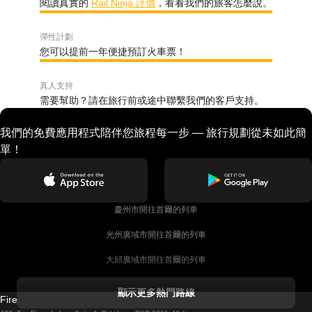
閱讀真實的
Rail Ninja 評價
，看看我們的旅客怎麼說。
彈性計劃
您可以提前一年便捷預訂火車票！
真人支持
需要幫助？請在旅行前或途中聯繫我們的客戶支持。
我們的免費應用程式陪伴您旅程每一步 — 旅行規劃從未如此簡
單！
慶州市開往首爾的列車
光州廣域市開往首爾的列車
大邱廣域市開往首爾的列車
科克開往都柏林的列車
顯示更多熱門路線
Firebird GT Limited (OC 1451)
都柏林開往戈尔韦的列車