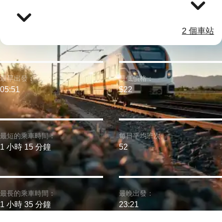
2 個車站
最早出發：
最低價格：
05:51
$22
最短的乘車時間：
每日平均班次:
1 小時 15 分鐘
52
最長的乘車時間：
最晚出發：
1 小時 35 分鐘
23:21