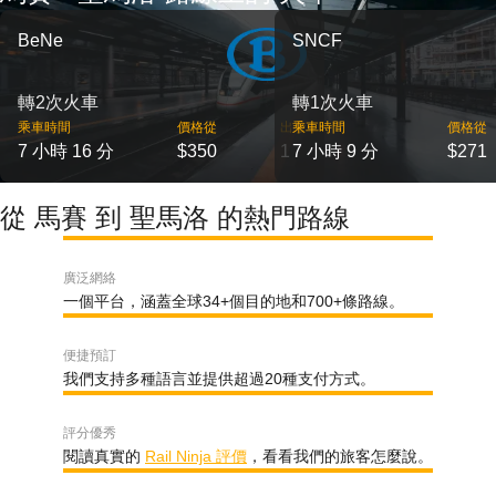
BeNe
SNCF
轉2次火車
轉1次火車
乘車時間
價格從
出發
乘車時間
價格從
7 小時 16 分
$350
1
7 小時 9 分
$271
從 馬賽 到 聖馬洛 的熱門路線
廣泛網絡
一個平台，涵蓋全球34+個目的地和700+條路線。
便捷預訂
我們支持多種語言並提供超過20種支付方式。
評分優秀
閱讀真實的
Rail Ninja 評價
，看看我們的旅客怎麼說。