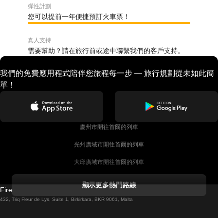
彈性計劃
您可以提前一年便捷預訂火車票！
真人支持
需要幫助？請在旅行前或途中聯繫我們的客戶支持。
我們的免費應用程式陪伴您旅程每一步 — 旅行規劃從未如此簡
單！
慶州市開往首爾的列車
光州廣域市開往首爾的列車
大邱廣域市開往首爾的列車
科克開往都柏林的列車
顯示更多熱門路線
Firebird GT Limited (OC 1451)
都柏林開往戈尔韦的列車
432, Triq Fleur de Lys, Suite 1, Birkirkara, BKR 9061, Malta
倫敦開往愛丁堡的列車