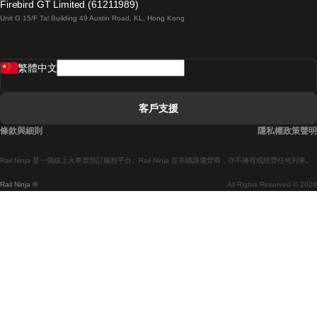
Firebird GT Limited (61211989)
Unit G 15/F Tal Building 49 Austin Road, KL, Hong Kong
羅馬開往拿坡里的列車
罗瓦涅米開往赫尔辛基的列車
繁體中文
里斯本開往拉哥斯的列車
里斯本開往波多的列車
客戶支援
里斯本開往科英布拉的列車
條款與細則
隱私權政策聲明
馬德里開往馬拉加的列車
Rail Ninja 是一個線上火車票預訂服務平台。Rail Ninja 並非鐵路運營商，亦不擁有或經營任何列車。
馬德里開往巴塞罗那的列車
Rail Ninja ®
All Rights Reserved © 2026
馬德里開往塞維亞的列車
馬德里開往阿利坎特的列車
馬拉加開往馬德里的列車
巴塞罗那開往馬德里的列車
巴塞罗那開往塞維亞的列車