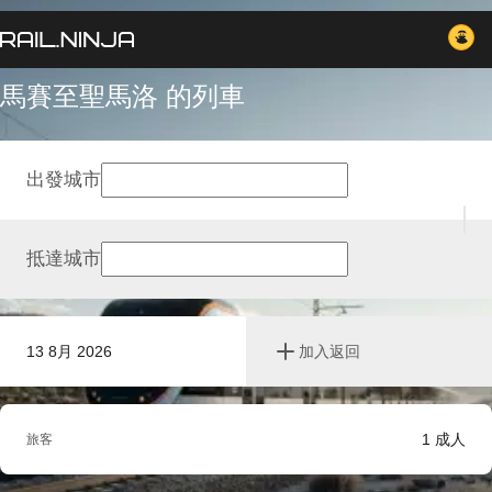
馬賽至聖馬洛 的列車
出發城市
抵達城市
13 8月 2026
加入返回
1
成人
旅客