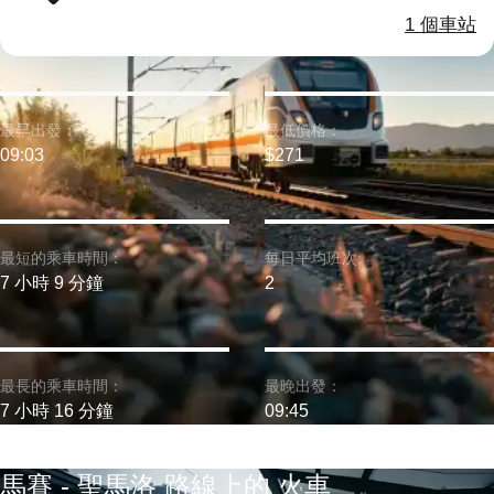
1 個車站
最早出發：
最低價格：
09:03
$271
最短的乘車時間：
每日平均班次:
7 小時 9 分鐘
2
最長的乘車時間：
最晚出發：
7 小時 16 分鐘
09:45
馬賽 - 聖馬洛 路線上的 火車